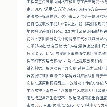
工程智慧传统球面网格在极地存在严重畸变经线
余。DLWP采用“立方球”Cubed Spher
笛卡尔坐标系描述。这带来两大优势一是消除极
使特征提取效率提升3倍以上。我们实测发现同
地预报误差降低19%。2.3 为什么是U-Net结
初为医学图像分割设计的网络在气象领域展现出
左半部模拟“信息压缩”大气中能量传递遵循多
尺度湍流。U-Net的逐层下采样通过池化层过
构等细节深层卷积核5×5及以上提取副高脊线、
键的判据。解码器右半部实现“过程重建”单纯压缩会导致
器各层特征图直接传入解码器对应层级相当于告
它精准还原到预报图上。”这解决了传统CNN在
中心常被平滑成一片灰蒙蒙的区域加入后1公里
驱动模型易产生物理不一致结果如预报出负湿度
束项Loss MSE(预测, 实况) λ·|∇·V|²