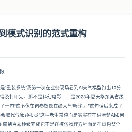
解到模式识别的范式重构
是“重装系统”我第一次在业务现场看到AI天气模型跑出10分
得及打印完。那不是科幻电影——是2023年夏天华东某省级
一句“这不像在调参数像在给大气‘听诊’。”这句话后来成了
不会取代气象预报员”这种老生常谈而是实实在在讲清楚AI如何
压缩到百毫秒级完成它不是在模仿物理方程而是在重构整个