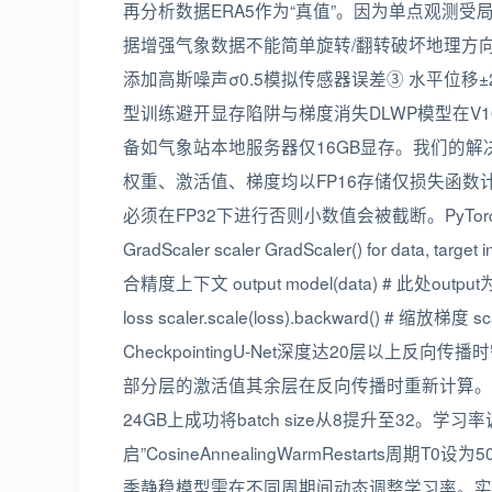
再分析数据ERA5作为“真值”。因为单点观测
据增强气象数据不能简单旋转/翻转破坏地理方向
添加高斯噪声σ0.5模拟传感器误差③ 水平位移±
型训练避开显存陷阱与梯度消失DLWP模型在V1
备如气象站本地服务器仅16GB显存。我们的解
权重、激活值、梯度均以FP16存储仅损失函数计
必须在FP32下进行否则小数值会被截断。PyTorch代码关键段f
GradScaler scaler GradScaler() for data, target 
合精度上下文 output model(data) # 此处output为FP16 l
loss scaler.scale(loss).backward() # 缩放梯度 s
CheckpointingU-Net深度达20层以
部分层的激活值其余层在反向传播时重新计算。虽增加
24GB上成功将batch size从8提升至32。
启”CosineAnnealingWarmRestarts
季静稳模型需在不同周期间动态调整学习率。实测收