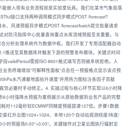
若不能嵌入现有业务流程就是实验室玩具。我们在某市气象局落
Tful接口支持两种调用模式同步模式POST /forecast?
度、降水、风速预报异步模式POST /forecast/batch提交批量请求
获取结果。这对防汛指挥中心批量查询重点水库流域预报至关重要。与
息综合分析处理系统作为数据中枢。我们开发了专用适配器自动
ema v2.1推送至其数据库并触发下游的预警发布模块。关键点时间
validPeriod需按ISO 8601格式填写否则被系统拒绝。人
在业务终端增加“可解释性面板”点击任一预报格点显示该点预
流700hPa水汽通量地面抬升速度”并用热力图标注各因子贡献
直觉必要时手动修正。4. 实操过程与核心环节实现以6小时降
城市6小时强降水预报为案例展示从原始数据到业务产品的完整
实测耗时112毫秒较ECMWF同精度预报提速127倍。步骤1数据
卫星红外云图1024×1024、本地120个自动站观测经度/纬度/
-3小时预报场0.03°×0.03°。关键操作对卫星云图执行辐射定