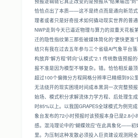
预报逻辑链它真正改变的是预报从“结果输出”到“风险响应
恰恰点出了本质——这不是终点而是通向新范式
理者或者只是好奇技术如何撬动现实世界的普通
NWP走到今天已逼近物理与算力的双重天花板第
迁的隐性指纹第三那些被媒体简化的“更快更准”
结只有我在过去五年参与三个省级AI气象平台落
构放弃“解方程”转向“认模式”2.1 传统数值
报不准是因为模型不够复杂。错。恰恰相反最顶
超过100个偏微分方程网格分辨率已精细到9公
无法绕开的现实困境时间成本黑洞一次完整预报
始场、模式积分求解流体力学方程、后处理生成
时85%以上。以我国GRAPES全球模式为例完成
象台发布的72小时预报时该预报本身已是2.8
感。混沌理论中的“蝴蝶效应”在此具象化——初始
里。为压制这种发散必须投入巨资建设观测网全球