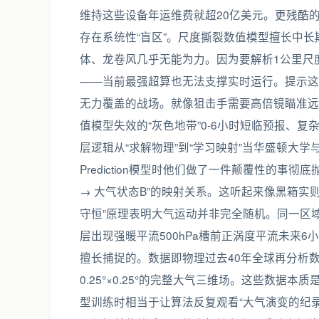
维持这些设备年运维费就超20亿美元。更残酷
存在系统性“盲区”。尺度撕裂数值模型擅长中
体、龙卷风几乎无能为力。因为要解析1公里尺
——当前最强超算也无法支撑实时运行。提示这里
无力覆盖的战场。就像狙击手需要高倍镜瞄准远
值模型失效的“灰色地带”0-6小时短临预报、复
层逻辑从“求解物理”到“学习映射”当华盛顿大学与微软研究
Prediction模型时他们做了一件颠覆性的事
→ 大气状态B”的映射关系。这听起来像黑箱实
守恒”原理表明大气运动并非完全随机。同一区域
层出现强暖平流500hPa槽前正涡度平流未来
擅长捕捉的。数据即物理过去40年全球再分析数
0.25°×0.25°的完整大气三维场。这些数据
型训练时相当于让算法反复观看“大气演变的纪