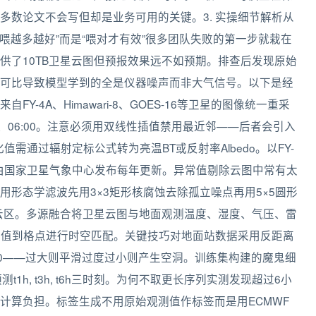
多数论文不会写但却是业务可用的关键。3. 实操细节解析从
“喂越多越好”而是“喂对才有效”很多团队失败的第一步就栽在
供了10TB卫星云图但预报效果远不如预期。排查后发现原始
可比导致模型学到的全是仪器噪声而非大气信号。以下是经
-4A、Himawari-8、GOES-16等卫星的图像统一重采
0:00、06:00。注意必须用双线性插值禁用最近邻——后者会引入
需通过辐射定标公式转为亮温BT或反射率Albedo。以FY-
A/B/C/D由国家卫星气象中心发布每年更新。异常值剔除云图中常有太
形态学滤波先用3×3矩形核腐蚀去除孤立噪点再用5×5圆形
非云区。多源融合将卫星云图与地面观测温度、湿度、气压、雷
an插值到格点进行时空匹配。关键技巧对地面站数据采用反距离
2.0——过大则平滑过度过小则产生空洞。训练集构建的魔鬼细
帧预测t1h, t3h, t6h三时刻。为何不取更长序列实测发现超过6小
计算负担。标签生成不用原始观测值作标签而是用ECMWF