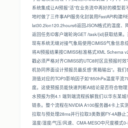
系统集成让AI预报“活”在业务流中再好的模型
地时做了三件事API服务化封装用FastAPI构建RES
lat30.2lon120.2hours6返回JSON格式的温
返回任务ID客户端轮询GET /task/{id}
现有系统无缝对接气象局使用CIMISS气象信
将AI预报结果按CIMISS标准格式XML Sch
戳必须严格对齐CIMISS的UTC8时区且预报时效字段
机协同界面设计预报员最反感“黑箱输出”。我们
测值对应的TOP3影响因子如“850hPa温度平
度。这使预报员能快速判断AI结论是否符合物理
水预报为例4.1 端到端流程拆解我们以华东某
链条。整个流程在NVIDIA A100服务器4卡上
拉取与预处理28ms并行拉取3类数据FY-4A静止
温度/湿度/气压/风速、CMA-MESO中尺度模式0