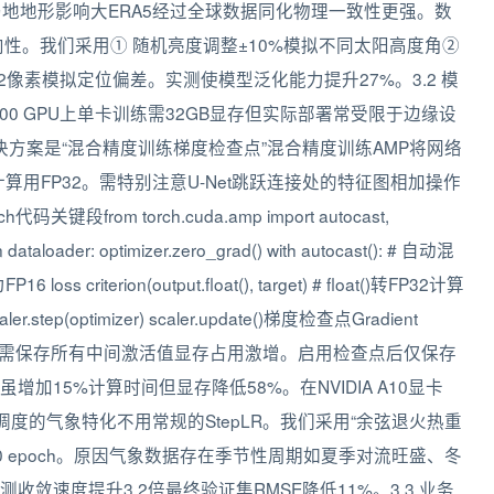
受局地地形影响大ERA5经过全球数据同化物理一致性更强。数
性。我们采用① 随机亮度调整±10%模拟不同太阳高度角②
2像素模拟定位偏差。实测使模型泛化能力提升27%。3.2 模
00 GPU上单卡训练需32GB显存但实际部署常受限于边缘设
决方案是“混合精度训练梯度检查点”混合精度训练AMP将网络
算用FP32。需特别注意U-Net跳跃连接处的特征图相加操作
rom torch.cuda.amp import autocast,
in dataloader: optimizer.zero_grad() with autocast(): # 自动混
oss criterion(output.float(), target) # float()转FP32计算
caler.step(optimizer) scaler.update()梯度检查点Gradient
上反向传播时需保存所有中间激活值显存占用激增。启用检查点后仅保存
15%计算时间但显存降低58%。在NVIDIA A10显卡
学习率调度的气象特化不用常规的StepLR。我们采用“余弦退火热重
周期T0设为50 epoch。原因气象数据存在季节性周期如夏季对流旺盛、冬
敛速度提升3.2倍最终验证集RMSE降低11%。3.3 业务