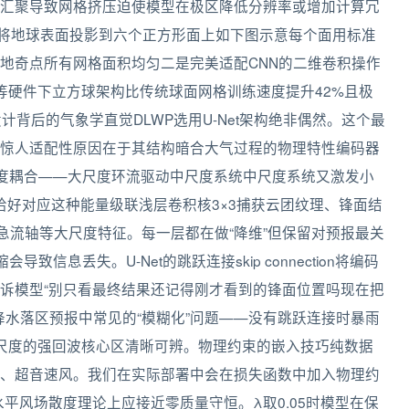
汇聚导致网格挤压迫使模型在极区降低分辨率或增加计算冗
e方案——将地球表面投影到六个正方形面上如下图示意每个面用标准
地奇点所有网格面积均匀二是完美适配CNN的二维卷积操作
等硬件下立方球架构比传统球面网格训练速度提升42%且极
构设计背后的气象学直觉DLWP选用U-Net架构绝非偶然。这个最
惊人适配性原因在于其结构暗合大气过程的物理特性编码器
尺度耦合——大尺度环流驱动中尺度系统中尺度系统又激发小
程恰好对应这种能量级联浅层卷积核3×3捕获云团纹理、锋面结
急流轴等大尺度特征。每一层都在做“降维”但保留对预报最关
信息丢失。U-Net的跳跃连接skip connection将编码
诉模型“别只看最终结果还记得刚才看到的锋面位置吗现在把
降水落区预报中常见的“模糊化”问题——没有跳跃连接时暴雨
尺度的强回波核心区清晰可辨。物理约束的嵌入技巧纯数据
、超音速风。我们在实际部署中会在损失函数中加入物理约
其中∇·V为水平风场散度理论上应接近零质量守恒。λ取0.05时模型在保