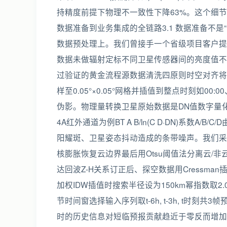
持精度前提下物理不一致性下降63%。这个细节
数据准备到业务集成的全链路3.1 数据准备不是
数据预处理上。我们曾接手一个省级项目客户提
数据未做辐射定标不同卫星传感器间的亮度值不
过验证的黄金流程源数据清洗四原则时空对齐将来自FY
样至0.05°×0.05°网格并插值到整点时刻如0
伪影。物理量转换卫星原始数据是DN值数字量化值
4A红外通道为例BT A B/ln(C D·DN)系数
阳耀斑、卫星姿态抖动造成的条带噪声。我们采用
核膨胀恢复云边界最后用Otsu阈值法分离云/
达回波Z-H关系订正后、探空数据用Cressm
加权IDW插值时搜索半径设为150km幂指数取
节时间窗选择输入序列取t-6h, t-3h, t时刻共3
时的历史信息对短临预报贡献趋近于零反而增加