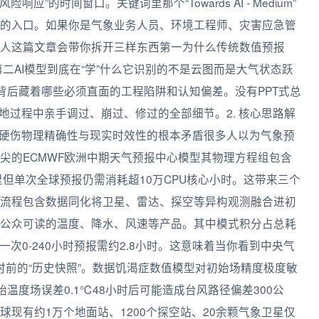
”的时间窗口。关键词里那个“Towards AI - Medium”
的入口。如果你是气象业务人员、环境工程师、灾害应急管
人这篇文章会带你拆开三样东西第一为什么传统数值预报
二AI模型到底在“学”什么它识别的不是云图而是大气状态跃
背后藏着哪些必须直面的工程陷阱和认知偏差。没有PPT式总
地过程中亲手调过、崩过、修过的全部细节。2. 核心思路解
预报的硬伤物理精确性与现实时效性的根本矛盾很多人以为气象预
尖的ECMWF欧洲中期天气预报中心模型其物理方程组包含
里但单次全球预报仍需消耗超10万CPU核心小时。这带来三个
流程包含数据同化将卫星、雷达、探空等异构观测融合进初
公众可读的温度、降水、风速等产品。其中模式积分占总耗
一次0-240小时预报需约2.8小时。这意味着当你看到中央气
小时前的“历史快照”。数据饥渴症数值模型对初始场精度极度敏
温度场误差0.1℃48小时后可能造成台风路径偏差300公
现有约1万个地面站、1200个探空站、20余颗气象卫星仅