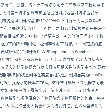
的是海洋、高原、极地等区域观测密度仍严重不足导致初始场
长期大尺度环流如副热带高压位置但对局地强对流如雷暴单
度的湍流理论网格需加密至200米以下计算量将呈指数爆炸
有个关键认知误区——AI并非要“打败”数值模型而是解决它
距离目标但近身格斗时匕首更有效。AI的价值区间正在于数
杂地形下的降水精细化、极端事件概率预警。2.2 AI范式的底
院合作开发DLWPDeep Learning Weather
彻底抛弃纳维-斯托克斯方程转而让神经网络直接学习“大气状态A
则有坚实的科学依据大气状态具有强相关性气象学中“位势涡度
连续时刻的状态间存在高度自相关性。例如当某地850hPa
6小时发生强降水的概率超75%。这种统计规律正是机器学习最
据如ERA5提供了覆盖全球、每小时一次、空间分辨率达
本质是数值模型与观测融合的产物已隐含了物理规律的约束。AI模
录片”从中提炼出比人类更细微的模式特征。立方球坐标系的