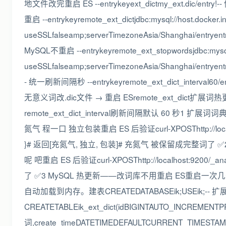
地文件改完重启 ES --entrykeyext_dictmy_ext.dic/entr
重启 --entrykeyremote_ext_dictjdbc:mysql://host.docker.in
useSSLfalseamp;serverTimezoneAsia/Shanghai/entryent
MySQL不重启 --entrykeyremote_ext_stopwordsjdbc:mysql://
useSSLfalseamp;serverTimezoneAsia/Shanghai/entryentr
- 统一刷新间隔秒 --entrykeyremote_ext_dict_interva
无意义词改.dic文件 → 重启 ESremote_ext_dict扩展词热
remote_ext_dict_interval刷新间隔默认 60 秒1 扩
氮气 程一口 独立包装重启 ES 后验证curl-XPOSThttp://localhost:
}# 返回[充氮气, 独立, 包装]# 充氮气 被保留成完整词了 ✅2 停
呢 吧重启 ES 后验证curl-XPOSThttp://localhost:9200/_anal
了 ✅3 MySQL 热更新——改词库不用重启 ES重启一次几
自动加载到内存。建表CREATEDATABASEik;USEik;-- 
CREATETABLEik_ext_dict(idBIGINTAUTO_INCREME
词,create_timeDATETIMEDEFAULTCURRENT_TIMESTA