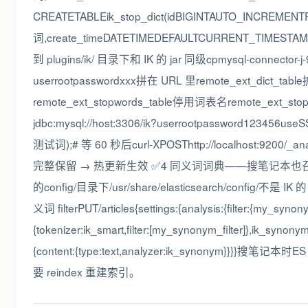
CREATETABLEik_stop_dict(idBIGINTAUTO_INCREM
词,create_timeDATETIMEDEFAULTCURRENT_TIMESTAMP)
到 plugins/ik/ 目录下和 IK 的 jar 同级cpmysql-connect
userrootpasswordxxx拼在 URL 里remote_ext_dict
remote_ext_stopwords_table停用词表名remote_ext
jdbc:mysql://host:3306/ik?userrootpassword1234
测试词);# 等 60 秒后curl-XPOSThttp://localhost:9200/_an
完整保留 → 热更新生效 ✅4 同义词词典——搜笔记本也召回笔记本电
的config/目录下/usr/share/elasticsearch/confi
义词 filterPUT/articles{settings:{analysis:{filter:{my_sy
{tokenizer:ik_smart,filter:[my_synonym_filter]},ik_synon
{content:{type:text,analyzer:ik_sy
要 reindex 重建索引。