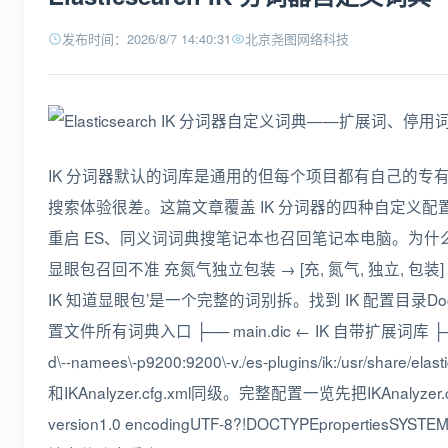
发布时间：2026/8/7 14:40:31
北京尧图网络科技
IK 分词器默认的词库是通用的但每个项目都有自己的专有
搜索体验很差。这篇文章覆盖 IK 分词器的四种自定义配
重启 ES、同义词词典搜笔记本也召回笔记本电脑。为什么默认词
显眼包召回不准 充氮气独立包装 → [充, 氮气, 独立,
IK 知道显眼包’是一个完整的词别拆。找到 IK 配置目录Docker 部署的 ESI
置文件所有词典入口 ├── main.dic ← IK 自带扩展词库 ├
d\--namees\-p9200:9200\-v./es-plugins/ik:/usr/s
和IKAnalyzer.cfg.xml同级。完整配置一览先把IK
version1.0 encodingUTF-8?!DOCTYPEpropertiesSYSTEM