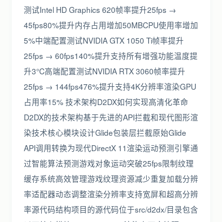
测试Intel HD Graphics 620帧率提升25fps →
45fps80%提升内存占用增加50MBCPU使用率增加
5%中端配置测试NVIDIA GTX 1050 Ti帧率提升
25fps → 60fps140%提升支持所有增强功能温度提
升3°C高端配置测试NVIDIA RTX 3060帧率提升
25fps → 144fps476%提升支持4K分辨率渲染GPU
占用率15% 技术架构D2DX如何实现高清化革命
D2DX的技术架构基于先进的API拦截和现代图形渲
染技术核心模块设计Glide包装层拦截原始Glide
API调用转换为现代DirectX 11渲染运动预测引擎通
过智能算法预测游戏对象运动突破25fps限制纹理
缓存系统高效管理游戏纹理资源减少重复加载分辨
率适配器动态调整渲染分辨率支持宽屏和超高分辨
率源代码结构项目的源代码位于src/d2dx/目录包含