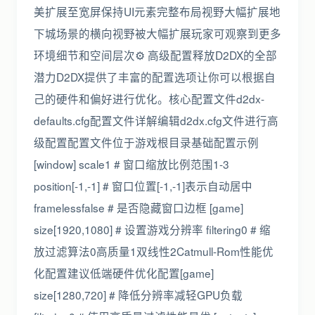
美扩展至宽屏保持UI元素完整布局视野大幅扩展地
下城场景的横向视野被大幅扩展玩家可观察到更多
环境细节和空间层次⚙️ 高级配置释放D2DX的全部
潜力D2DX提供了丰富的配置选项让你可以根据自
己的硬件和偏好进行优化。核心配置文件d2dx-
defaults.cfg配置文件详解编辑d2dx.cfg文件进行高
级配置配置文件位于游戏根目录基础配置示例
[window] scale1 # 窗口缩放比例范围1-3
position[-1,-1] # 窗口位置[-1,-1]表示自动居中
framelessfalse # 是否隐藏窗口边框 [game]
size[1920,1080] # 设置游戏分辨率 filtering0 # 缩
放过滤算法0高质量1双线性2Catmull-Rom性能优
化配置建议低端硬件优化配置[game]
size[1280,720] # 降低分辨率减轻GPU负载