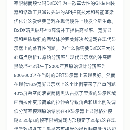
率限制而烦恼吗D2DX作为一款革命性的Glide包装
器和修改工具通过先进的API拦截技术和智能渲染
优化让这款经典游戏在现代硬件上焕发全新生命。
D2DX暗黑破坏神2高清补丁提供高帧率、宽屏显
示和画质增强的完整体验完美解决老游戏在现代显
示器上的兼容性问题。 为什么你需要D2DX三大核
心痛点解析1. 原始分辨率与现代显示器的冲突暗
黑破坏神2诞生于2000年其原始设计分辨率为
800×600这在当时的CRT显示器上表现良好。然而
在现代16:9宽屏显示器上这个比例带来了严重问题
40%屏幕空间浪费两侧黑边占据了宝贵的显示区域
画面拉伸变形简单的拉伸会导致角色和UI比例失调
低分辨率模糊原始像素在4K显示器上显得格外模
糊2. 25fps的帧率限制游戏内部锁定了25fps这在现
代游戏标准下几乎是不可接受的操作响应延迟技能