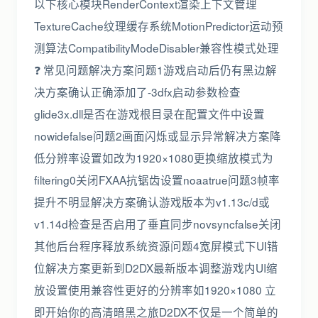
以下核心模块RenderContext渲染上下文管理
TextureCache纹理缓存系统MotionPredictor运动预
测算法CompatibilityModeDisabler兼容性模式处理
❓ 常见问题解决方案问题1游戏启动后仍有黑边解
决方案确认正确添加了-3dfx启动参数检查
glide3x.dll是否在游戏根目录在配置文件中设置
nowidefalse问题2画面闪烁或显示异常解决方案降
低分辨率设置如改为1920×1080更换缩放模式为
filtering0关闭FXAA抗锯齿设置noaatrue问题3帧率
提升不明显解决方案确认游戏版本为v1.13c/d或
v1.14d检查是否启用了垂直同步novsyncfalse关闭
其他后台程序释放系统资源问题4宽屏模式下UI错
位解决方案更新到D2DX最新版本调整游戏内UI缩
放设置使用兼容性更好的分辨率如1920×1080 立
即开始你的高清暗黑之旅D2DX不仅是一个简单的