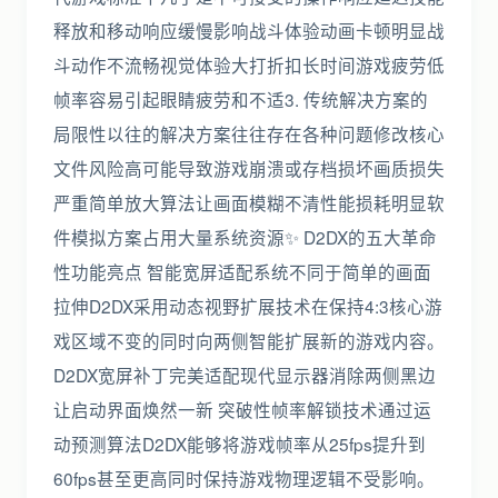
释放和移动响应缓慢影响战斗体验动画卡顿明显战
斗动作不流畅视觉体验大打折扣长时间游戏疲劳低
帧率容易引起眼睛疲劳和不适3. 传统解决方案的
局限性以往的解决方案往往存在各种问题修改核心
文件风险高可能导致游戏崩溃或存档损坏画质损失
严重简单放大算法让画面模糊不清性能损耗明显软
件模拟方案占用大量系统资源✨ D2DX的五大革命
性功能亮点️ 智能宽屏适配系统不同于简单的画面
拉伸D2DX采用动态视野扩展技术在保持4:3核心游
戏区域不变的同时向两侧智能扩展新的游戏内容。
D2DX宽屏补丁完美适配现代显示器消除两侧黑边
让启动界面焕然一新 突破性帧率解锁技术通过运
动预测算法D2DX能够将游戏帧率从25fps提升到
60fps甚至更高同时保持游戏物理逻辑不受影响。