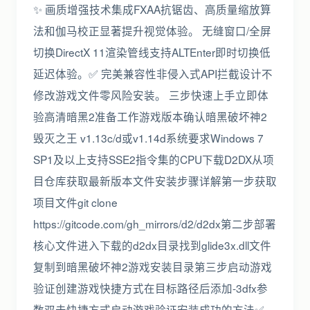
✨ 画质增强技术集成FXAA抗锯齿、高质量缩放算
法和伽马校正显著提升视觉体验。 无缝窗口/全屏
切换DirectX 11渲染管线支持ALTEnter即时切换低
延迟体验。✅ 完美兼容性非侵入式API拦截设计不
修改游戏文件零风险安装。 三步快速上手立即体
验高清暗黑2准备工作游戏版本确认暗黑破坏神2
毁灭之王 v1.13c/d或v1.14d系统要求Windows 7
SP1及以上支持SSE2指令集的CPU下载D2DX从项
目仓库获取最新版本文件安装步骤详解第一步获取
项目文件git clone
https://gitcode.com/gh_mirrors/d2/d2dx第二步部署
核心文件进入下载的d2dx目录找到glide3x.dll文件
复制到暗黑破坏神2游戏安装目录第三步启动游戏
验证创建游戏快捷方式在目标路径后添加-3dfx参
数双击快捷方式启动游戏验证安装成功的方法✅