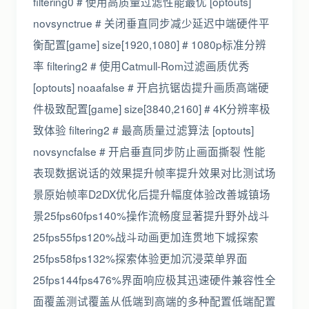
filtering0 # 使用高质量过滤性能最优 [optouts]
novsynctrue # 关闭垂直同步减少延迟中端硬件平
衡配置[game] size[1920,1080] # 1080p标准分辨
率 filtering2 # 使用Catmull-Rom过滤画质优秀
[optouts] noaafalse # 开启抗锯齿提升画质高端硬
件极致配置[game] size[3840,2160] # 4K分辨率极
致体验 filtering2 # 最高质量过滤算法 [optouts]
novsyncfalse # 开启垂直同步防止画面撕裂 性能
表现数据说话的效果提升帧率提升效果对比测试场
景原始帧率D2DX优化后提升幅度体验改善城镇场
景25fps60fps140%操作流畅度显著提升野外战斗
25fps55fps120%战斗动画更加连贯地下城探索
25fps58fps132%探索体验更加沉浸菜单界面
25fps144fps476%界面响应极其迅速硬件兼容性全
面覆盖测试覆盖从低端到高端的多种配置低端配置