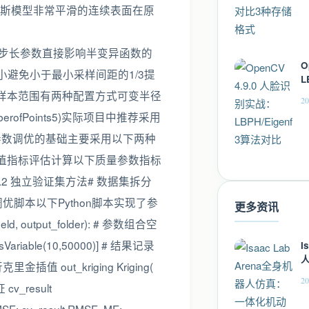
斯模型非常平滑的连续表面在原
(Lag Size)优化步长参数直接影响半变异函数的
O
小避免小于最小采样间距的1/3提
L
的样本范围有两种配置方式可变半径
20
nNumberofPoints5)实际项目中推荐采用
证是参数调优的基础主要采用以下两种
测值指标评估计算以下质量参数指标
12.2 独立验证集方法# 数据集拆分
3. 参数自动化调优脚本以下Python脚本实现了参
更多资讯
field, output_folder): # 参数组合空
iusVariable(10,50000)] # 结果记录
I
# 执行克里金插值 out_kriging Kriging(
20
证 cv_result