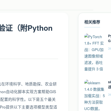
相关推荐
验证（附Python
P
吐
20
s
心方法在环境科学、地质勘探、农业研
hon自动化脚本实现方案帮助GIS
20
数配置的科学性。以下是五个最关
 Pro提供以下主要选项模型类型适