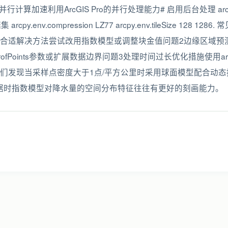
ize, 0)5.3 并行计算加速利用ArcGIS Pro的并行处理能力# 启用后台处理 arcpy.e
py.env.compression LZ77 arcpy.env.tileSize 128
合适解决方法尝试改用指数模型或调整块金值问题2边缘区域预
fPoints参数或扩展数据边界问题3处理时间过长优化措施使用arcpy
们发现当采样点密度大于1点/平方公里时采用球面模型配合动态
数据时指数模型对降水量的空间分布特征往往有更好的刻画能力。