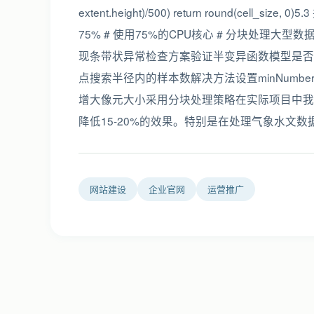
extent.height)/500) return round(cell_s
75% # 使用75%的CPU核心 # 分块处理大型数据集 arc
现条带状异常检查方案验证半变异函数模型是否
点搜索半径内的样本数解决方法设置minNumbero
增大像元大小采用分块处理策略在实际项目中我
降低15-20%的效果。特别是在处理气象水文
网站建设
企业官网
运营推广