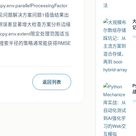
nv.parallelProcessingFactor
 1286. 常见问题解决方案问题1插值结果出
测误差显著增大检查方案分析边缘
.env.extent限定处理范围适当
储
20
搜索半径的策略通常能获得RMSE
返回列表
P
20