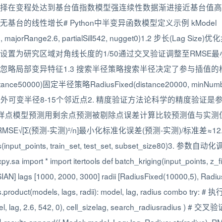
择在变程处达到基台值指数模型强连续性数据渐进接近基台值高
的线性增长# Python中半变异函数模型定义示例 kModel
e2000, majorRange2.6, partialSill542, nugget0)1.2 步长
置为研究区域对角线长度的1/50通过交叉验证调整至RMSE最
忽略局部变异特征1.3 搜索半径策略搜索半径决定了参与插值
xDistance50000)固定半径策略RadiusFixed(distance20000, mi
村/野外可变半径8-15个邻近点2. 精度验证方法论科学的精度验
个采样点模型预测用剩余点预测被剔除点误差计算比较预测值与实
MSE√[Σ(预测-实测)²/n]最小化标准化误差(预测-实测)/标准差≈
input_points, train_set, test_set, subset_size80)
ort * import itertools def batch_kriging(input_points, z_
 lags [1000, 2000, 3000] radii [RadiusFixed(10000,5), Rad
product(models, lags, radii): model, lag, radius combo try: 
el, lag, 2.6, 542, 0), cell_sizelag, search_radiusradius ) # 交叉验