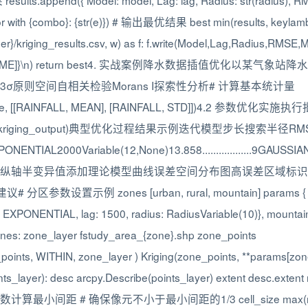
esults.append({ Model: model, Lag: lag, Radius: str(radius), 
fError with {combo}: {str(e)}) # 输出最优结果 best min(results, ke
iging_results.csv, w) as f: f.write(Model,Lag,Radius,RMSE,ME\n
us]},{r[RMSE]},{r[ME]}\n) return best4. 实战案例降水数据插值
原则空间自相关检验Morans I探索性分析# 计算基本统计量
tats_table, [[RAINFALL, MEAN], [RAINFALL, STD]])4.2 参数
AINFALL, D:/kriging_output)典型优化过程结果示例迭代模型步长搜索半径R
ENTIAL2000Variable(12,None)13.858..................9GAUSSIA
纵轴半变异值添加理论模型曲线误差空间分布图高误差区域标识与
 zones [urban, rural, mountain] params { urban:
l: EXPONENTIAL, lag: 1500, radius: RadiusVariable(10)}, mounta
 zones: zone_layer fstudy_area_{zone}.shp zone_points
ll_points, WITHIN, zone_layer ) Kriging(zone_points, **
er): desc arcpy.Describe(points_layer) extent desc.extent
 自定义函数计算最小间距 # 确保像元不小于最小间距的1/3 cell_size max(min_sp