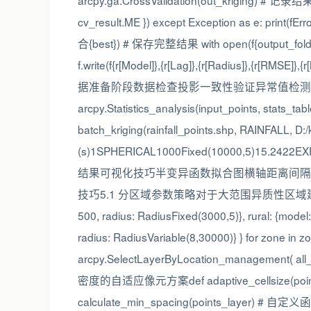
arcpy.ga.CrossValidation(out_kriging) # 记录结果 r
cv_result.ME }) except Exception as e: print(
合{best}) # 保存完整结果 with open(f{output_folder}/kr
f.write(f{r[Model]},{r[Lag]},{r[Radi
据准备阶段数据检查投影一致性验证异常值检测3σ
arcpy.Statistics_analysis(input_points, s
batch_kriging(rainfall_points.shp, R
(s)1SPHERICAL1000Fixed(10000,5)15.2422EXPON
结果可视化技巧半变异函数拟合图横轴距离间隔
技巧5.1 分区域参数策略对于大范围异质性区域建议# 分区参数设置示例
500, radius: RadiusFixed(3000,5)}, rural: {mode
radius: RadiusVariable(8,30000)} } for zone in
arcpy.SelectLayerByLocation_management( a
密度的自适应像元方案def adaptive_cellsize(points_lay
calculate_min_spacing(points_layer) #