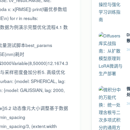
RMSE: cv_result.RMSE, ME:
ylambda x: x[RMSE]) print(f最优参数组
) for r in results:
优化以某气象站降水数据为例演示完整优化流程4.1 数
D
优化实施执行批量测试脚本best_params
20
MSE(mm)耗时
N3000Variable(8,50000)12.1674.3
采样密度叠加分析5. 高级优化
 {model: SPHERICAL, lag:
in: {model: GAUSSIAN, lag: 2000,
20
params[zone])5.2 动态像元大小调整基于数据
 min_spacing
acing/3, (extent.width