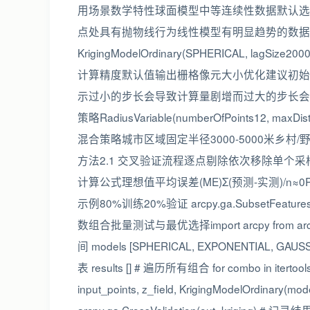
用场景数学特性球面模型中等连续性数据默认选
点处具有抛物线行为线性模型有明显趋势的数据无基台
KrigingModelOrdinary(SPHERICAL, lagSiz
计算精度默认值输出栅格像元大小优化建议初始设
示过小的步长会导致计算量剧增而过大的步长会
策略RadiusVariable(numberOfPoints12, ma
混合策略城市区域固定半径3000-5000米乡
方法2.1 交叉验证流程逐点剔除依次移除单
计算公式理想值平均误差(ME)Σ(预测-实测)/n≈0R
示例80%训练20%验证 arcpy.ga.SubsetFeatures(
数组合批量测试与最优选择import arcpy from arcpy.sa imp
间 models [SPHERICAL, EXPONENTIAL, GAUSSIAN]
表 results [] # 遍历所有组合 for combo in itertools.
input_points, z_field, KrigingModelOrdinary(mod