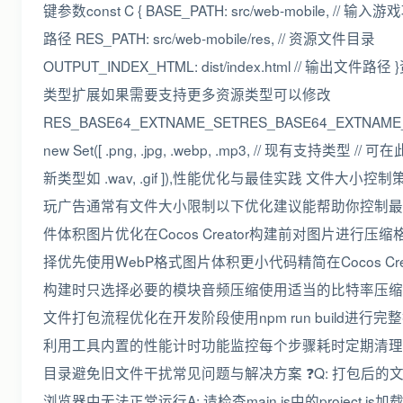
键参数const C { BASE_PATH: src/web-mobile, // 输入
路径 RES_PATH: src/web-mobile/res, // 资源文件目录
OUTPUT_INDEX_HTML: dist/index.html // 输出文件路径
类型扩展如果需要支持更多资源类型可以修改
RES_BASE64_EXTNAME_SETRES_BASE64_EXTNAME_
new Set([ .png, .jpg, .webp, .mp3, // 现有支持类型 // 
新类型如 .wav, .gif ]),性能优化与最佳实践 文件大小控
玩广告通常有文件大小限制以下优化建议能帮助你控制最
件体积图片优化在Cocos Creator构建前对图片进行压缩
择优先使用WebP格式图片体积更小代码精简在Cocos Crea
构建时只选择必要的模块音频压缩使用适当的比特率压缩
文件打包流程优化在开发阶段使用npm run build进行完
利用工具内置的性能计时功能监控每个步骤耗时定期清理di
目录避免旧文件干扰常见问题与解决方案 ❓Q: 打包后的
浏览器中无法正常运行A: 请检查main.js中的project.js加