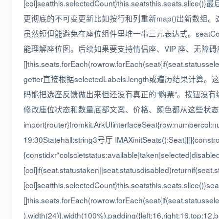
[col]seatthis.selectedCount}this.se
更彻底的不可变更新比如按行和列重新map()出新数组。
虽然短但能避免在座位组件里堆一串三元表达式。seatColor(status:
能理解座位图。后续如果要支持情侣座、VIP 座、无障碍座也应该先扩展
[]this.seats.forEach(rowrow.forEach(seat{
getter直接根据selectedLabels.length或遍历结果计算。
码能把选座反馈做出来但还没有真正的“购票”。按钮没
修改座位状态和数量底部文案、价格、颜色都从这些状态
import{router}fromkit.ArkUIinterfaceSeat{row:numberco
19:30Statehall:string3号厅 IMAXinitSeats():Seat[][]{constro
{constidxr*colscletstatus:available|taken|selected|disable
[col]if(seat.statustaken||seat.statusdisabled)returnif(seat
[col]seatthis.selectedCount}this.seatsthis.seats.slice()}s
[]this.seats.forEach(rowrow.forEach(seat{if(seat.statusse
).width(24)}.width(100%).padding({left:16,right:16,top:1