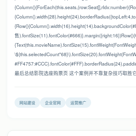
{Column(){ForEach(this.seats,(row:Seat[],rIdx:number){Ro
{Column().width(28).height(24).borderRadius({topLeft:4,to
{Row(){Column().width(16).height(14).backgroundColor(#E
售).fontSize(11).fontColor(#666)}.margin({right:16})Row()
{Text(this.movieName).fontSize(15).fontWeight(FontWeight.
\${this.selectedCount*68}\).fontSize(20).fontWeight(Fo
#FF4757:#CCC).fontColor(#FFF).borderRadius(24).padding(
最后总结影院选座购票页 这个案例并不靠复杂技巧取胜
网站建设
企业官网
运营推广