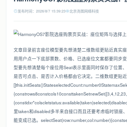
发布时间：2026/8/7 15:39:23
北京尧图网络科技
文章目录前言座位模型要先想清楚二维数组更贴近真实座
用用户点一下底部票数、价格、已选座位文案都要同步变
型要先想清楚每个座位用Seat表示里面同时保存了位置、状态和展示标签。i
是否可点击、是否计入价格都由它决定。二维数组更贴近真实座位
[]this.initSeats()StateselectedCount:number0
{constrows8constcols10consttakenSetnewSet([3,4,12,23,34,4
{constidxr*colscletstatus:available|taken|selected
里taken和disabled多半来自接口而且还要考虑临
能变成已选。selectSeat(row:number,col:number){constseatthis.sea