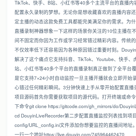
TikTok、快手、B站、小红书等40多个主流平台的直播
配置永久录制的梦想。无论你是想收藏喜欢的直播内容还
定主播的动态这款免费工具都能完美满足你的需求。为什
直播录制神器想象一下这样的场景你关注的10位主播在
间不固定而你因为工作或学习经常错过精彩内容。传统的
不仅效率低下还容易因为各种原因错过重要时刻。DouyinLive
解决了这个痛点它支持抖音、TikTok、Youtube、快手
站、小红书等40多个平台的直播录制真正做到了全平台
是它支持7×24小时自动监控一旦主播开播就会立即开始
心错过任何精彩瞬间。3分钟快速上手从零开始配置直播
项目源码首先你需要获取项目的源代码。打开终端或命令
下命令git clone https://gitcode.com/gh_mirrors/do/Douyin
cd DouyinLiveRecorder第二步配置直播监控列表找到
config/URL_config.ini文件添加你想要监控的直播间
一行一个地址https://live.douyin.com/745964462470