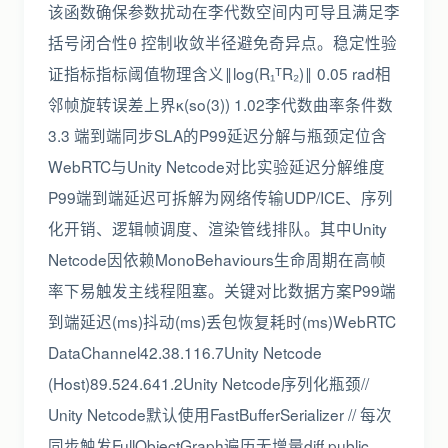
该函数确保参数扰动在李代数空间内可导且满足李
括号闭合性θ 控制收敛半径避免奇异点。稳定性验
证指标指标阈值物理含义‖log(R₁ᵀR₂)‖ 0.05 rad相
邻帧旋转误差上界κ(so(3)) 1.02李代数曲率条件数
3.3 端到端同步SLA的P99延迟分解与瓶颈定位含
WebRTC与Unity Netcode对比实验延迟分解维度
P99端到端延迟可拆解为网络传输UDP/ICE、序列
化开销、逻辑帧调度、渲染管线排队。其中Unity
Netcode因依赖MonoBehaviours生命周期在高帧
率下易触发主线程阻塞。关键对比数据方案P99端
到端延迟(ms)抖动(ms)丢包恢复耗时(ms)WebRTC
DataChannel42.38.116.7Unity Netcode
(Host)89.524.641.2Unity Netcode序列化瓶颈//
Unity Netcode默认使用FastBufferSerializer // 每次
同步触发FullObjectGraph遍历无增量diff public