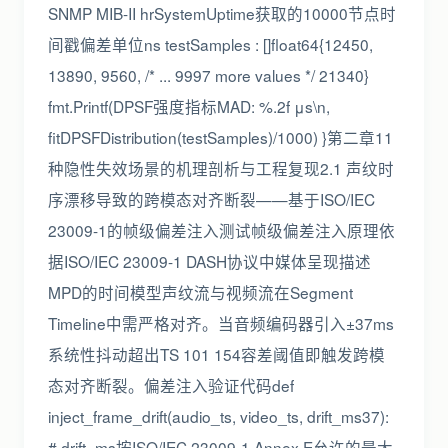
SNMP MIB-II hrSystemUptime获取的10000节点时
间戳偏差单位ns testSamples : []float64{12450,
13890, 9560, /* ... 9997 more values */ 21340}
fmt.Printf(DPSF强度指标MAD: %.2f μs\n,
fitDPSFDistribution(testSamples)/1000) }第二章11
种隐性失效场景的机理剖析与工程复现2.1 声纹时
序漂移导致的跨模态对齐断裂——基于ISO/IEC
23009-1的帧级偏差注入测试帧级偏差注入原理依
据ISO/IEC 23009-1 DASH协议中媒体呈现描述
MPD的时间模型声纹流与视频流在Segment
Timeline中需严格对齐。当音频编码器引入±37ms
系统性抖动超出TS 101 154容差阈值即触发跨模
态对齐断裂。偏差注入验证代码def
inject_frame_drift(audio_ts, video_ts, drift_ms37):
# drift_ms按ISO/IEC 23009-1 Annex E允许的最大