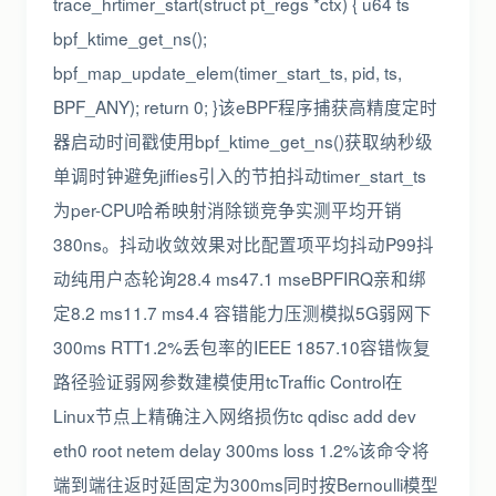
trace_hrtimer_start(struct pt_regs *ctx) { u64 ts
bpf_ktime_get_ns();
bpf_map_update_elem(timer_start_ts, pid, ts,
BPF_ANY); return 0; }该eBPF程序捕获高精度定时
器启动时间戳使用bpf_ktime_get_ns()获取纳秒级
单调时钟避免jiffies引入的节拍抖动timer_start_ts
为per-CPU哈希映射消除锁竞争实测平均开销
380ns。抖动收敛效果对比配置项平均抖动P99抖
动纯用户态轮询28.4 ms47.1 mseBPFIRQ亲和绑
定8.2 ms11.7 ms4.4 容错能力压测模拟5G弱网下
300ms RTT1.2%丢包率的IEEE 1857.10容错恢复
路径验证弱网参数建模使用tcTraffic Control在
Linux节点上精确注入网络损伤tc qdisc add dev
eth0 root netem delay 300ms loss 1.2%该命令将
端到端往返时延固定为300ms同时按Bernoulli模型