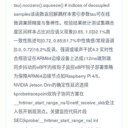
tau).nonzero().squeeze() # indices of decoupled
samples该函数返回解耦样本索引参数tau可在线
微调兼顾精度与鲁棒性。校验结果统计测试集耦合
度区间样本占比对应语义现象[0.85, 1.0]32.1%高
一致性陈述句[0.72, 0.85)51.7%中性情感/常规语调
[0.0, 0.72)16.2%反讽、强调或噪声干扰4.3 实时性
合规验证在ARM64边缘设备上达成≤12ms端到端
同步抖动的eBPF内核钩子监控eBPF钩子部署策略
为保障ARM64边缘节点如Raspberry Pi 4/5、
NVIDIA Jetson Orin的确定性延迟选择
kprobetracepoint双钩子协同方案在
__hrtimer_start_range_ns与netif_receive_skb处注
入低开销观测点。关键监控代码片段
SEC(kprobe/__hrtimer_start_range_ns) int