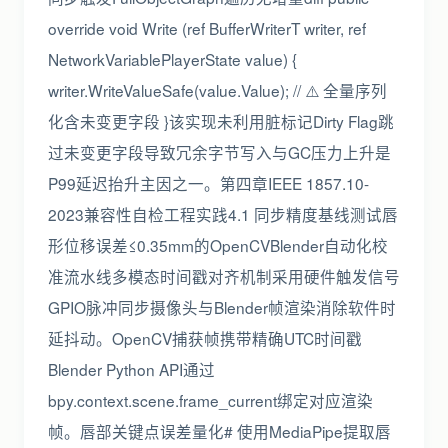
override void Write (ref BufferWriterT writer, ref
NetworkVariablePlayerState value) {
writer.WriteValueSafe(value.Value); // ⚠️ 全量序列
化含未变更字段 }该实现未利用脏标记Dirty Flag跳
过未变更字段导致冗余字节写入与GC压力上升是
P99延迟抬升主因之一。第四章IEEE 1857.10-
2023兼容性自检工程实践4.1 同步精度基线测试唇
形位移误差≤0.35mm的OpenCVBlender自动化校
准流水线多模态时间戳对齐机制采用硬件触发信号
GPIO脉冲同步摄像头与Blender帧渲染消除软件时
延抖动。OpenCV捕获帧携带精确UTC时间戳
Blender Python API通过
bpy.context.scene.frame_current绑定对应渲染
帧。唇部关键点误差量化# 使用MediaPipe提取唇