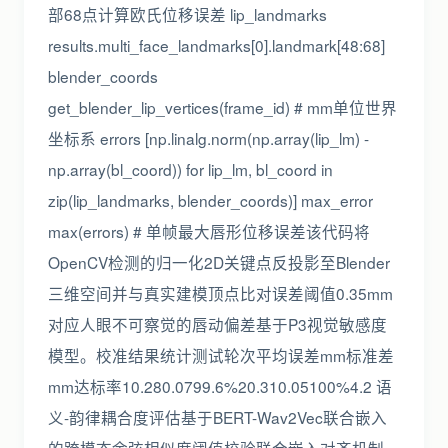
部68点计算欧氏位移误差 lip_landmarks
results.multi_face_landmarks[0].landmark[48:68]
blender_coords
get_blender_lip_vertices(frame_id) # mm单位世界
坐标系 errors [np.linalg.norm(np.array(lip_lm) -
np.array(bl_coord)) for lip_lm, bl_coord in
zip(lip_landmarks, blender_coords)] max_error
max(errors) # 单帧最大唇形位移误差该代码将
OpenCV检测的归一化2D关键点反投影至Blender
三维空间并与真实建模顶点比对误差阈值0.35mm
对应人眼不可察觉的唇动偏差基于P3视觉敏感度
模型。校准结果统计测试轮次平均误差mm标准差
mm达标率10.280.0799.6%20.310.05100%4.2 语
义-韵律耦合度评估基于BERT-Wav2Vec联合嵌入