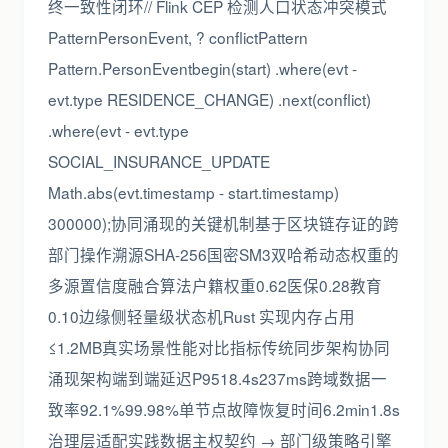
终一致性闭环// Flink CEP 检测人口状态冲突模式
PatternPersonEvent, ? conflictPattern
Pattern.PersonEventbegin(start) .where(evt -
evt.type RESIDENCE_CHANGE) .next(conflict)
.where(evt - evt.type
SOCIAL_INSURANCE_UPDATE
Math.abs(evt.timestamp - start.timestamp)
300000);协同涌现的关键机制基于区块链存证的跨
部门操作溯源SHA-256国密SM3双哈希动态权重的
多源置信度融合算法户籍权重0.62医保0.28教育
0.10边缘侧轻量级状态机Rust 实现内存占用
≤1.2MB真实场景性能对比指标传统同步架构协同
涌现架构端到端延迟P9518.4s237ms跨域数据一
致率92.1%99.98%单节点故障恢复时间6.2min1.8s
治理层适配实践数据主权契约 → 部门级策略引擎