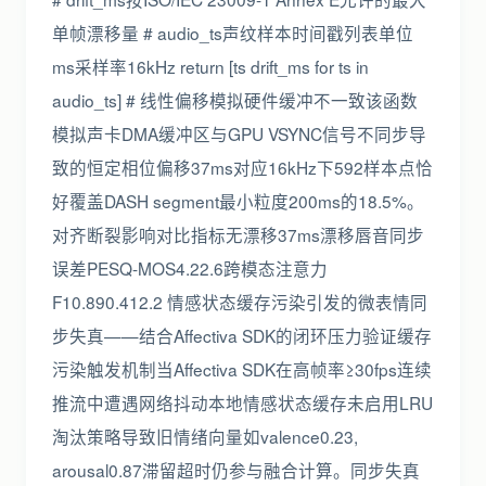
单帧漂移量 # audio_ts声纹样本时间戳列表单位
ms采样率16kHz return [ts drift_ms for ts in
audio_ts] # 线性偏移模拟硬件缓冲不一致该函数
模拟声卡DMA缓冲区与GPU VSYNC信号不同步导
致的恒定相位偏移37ms对应16kHz下592样本点恰
好覆盖DASH segment最小粒度200ms的18.5%。
对齐断裂影响对比指标无漂移37ms漂移唇音同步
误差PESQ-MOS4.22.6跨模态注意力
F10.890.412.2 情感状态缓存污染引发的微表情同
步失真——结合Affectiva SDK的闭环压力验证缓存
污染触发机制当Affectiva SDK在高帧率≥30fps连续
推流中遭遇网络抖动本地情感状态缓存未启用LRU
淘汰策略导致旧情绪向量如valence0.23,
arousal0.87滞留超时仍参与融合计算。同步失真