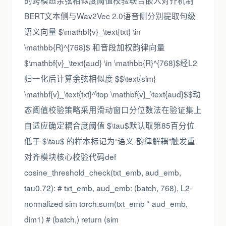
的跨模态余弦相似度阈值校验联合嵌入对齐机制
BERT文本侧与Wav2Vec 2.0语音侧分别提取句级
语义向量 $\mathbf{v}_\text{txt} \in
\mathbb{R}^{768}$ 和音段加权韵律向量
$\mathbf{v}_\text{aud} \in \mathbb{R}^{768}$经L2
归一化后计算余弦相似度 $$\text{sim}
\mathbf{v}_\text{txt}^\top \mathbf{v}_\text{aud}$$动
态阈值校验策略采用滑动窗口分位数法在验证集上
自适应确定耦合度阈值 $\tau$默认取第85百分位
低于 $\tau$ 的样本标记为“语义-韵律解耦”触发重
对齐模块核心校验代码def
cosine_threshold_check(txt_emb, aud_emb,
tau0.72): # txt_emb, aud_emb: (batch, 768), L2-
normalized sim torch.sum(txt_emb * aud_emb,
dim1) # (batch,) return (sim