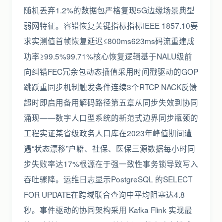
随机丢弃1.2%的数据包严格复现5G边缘场景典型
弱网特征。容错恢复关键指标指标IEEE 1857.10要
求实测值首帧恢复延迟≤800ms623ms码流重建成
功率≥99.5%99.71%核心恢复逻辑基于NALU级前
向纠错FEC冗余包动态插值采用时间戳驱动的GOP
跳跃重同步机制触发条件连续3个RTCP NACK反馈
超时即启用备用解码路径第五章从同步失效到协同
涌现——数字人口型系统的新范式边界同步瓶颈的
工程实证某省级政务人口库在2023年峰值期间遭
遇“状态漂移”户籍、社保、医保三源数据每小时同
步失败率达17%根源在于强一致性事务锁导致写入
吞吐骤降。运维日志显示PostgreSQL 的SELECT
FOR UPDATE在跨域联合查询中平均阻塞达4.8
秒。事件驱动的协同架构采用 Kafka Flink 实现最