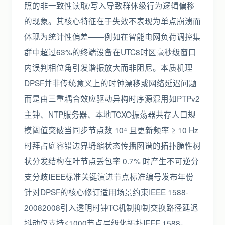
照的非一致性读取/写入导致群体级行为逻辑偏移
的现象。其核心特征在于失效不表现为单点崩溃而
体现为统计性偏差——例如在智能电网负荷调控集
群中超过63%的终端设备在UTC8时区毫秒级窗口
内误判相位角引发谐振放大而非阻尼。本质机理
DPSF并非传统意义上的时钟漂移或网络延迟问题
而是由三重耦合效应驱动异构时序源混用如PTPv2
主钟、NTP服务器、本地TCXO振荡器共存人口规
模阈值突破当同步节点数 10⁴ 且更新频率 ≥ 10 Hz
时拜占庭容错边界坍缩状态传播图谱的拓扑脆性树
状分发结构在叶节点丢包率 0.7% 时产生不可逆分
支分歧IEEE标准关键演进节点标准编号发布年份
针对DPSF的核心修订适用场景约束IEEE 1588-
20082008引入透明时钟TC机制抑制交换路径延迟
抖动仅支持≤1000节点层级化拓扑IEEE 1588-