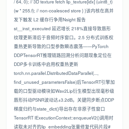
/ 64, 0); // 3D texture fetch lip_texture[idx] (uint8_t)
(w * 255.f); // non-coalesced store } }该内核在高并
发下触发 L2 缓存行争用Nsight 报告
st__inst_executed 延迟增长 218%直接导致唇形
纹理更新滞后于音频时序窗口。2.5 分布式训练权
重热更新导致的口型参数瞬态震荡——PyTorch
DDPTensorRT推理链路回溯分析问题现象定位在
DDP多卡训练中启用权重热更新
torch.nn.parallel.DistributedDataParallel(...,
find_unused_parametersFalse)后TensorRT引擎加
载的口型驱动模块如Wav2Lip衍生模型出现毫秒级
唇形抖动PSNR波动达±3.2dB。关键同步断点DDP
梯度归约与state_dict()导出存在非原子性窗口
TensorRT IExecutionContext::enqueueV2()调用时
读取未对齐的lip_embedding张量修复代码片段#