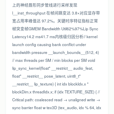
上的神经唇形同步管线进行采样发现
l__inst_throughput 在帧间跳变达 3.8×对应显存带
宽占用率峰值达 97.2%。关键时序特征指标正常
帧突变帧GMEM Bandwidth Util62%97%Lip Sync
Latency14.2 ms41.7 ms内核级归因分析// kernel
launch config causing bank conflict under
bandwidth pressure __launch_bounds__(512, 4)
// max threads per SM / min blocks per SM void
lip_sync_kernel(float* __restrict__ audio_feat,
float* __restrict__ pose_latent, uint8_t*
__restrict__ lip_texture) { int idx blockIdx.x *
blockDim.x threadIdx.x; if (idx TEXTURE_SIZE) { //
Critical path: coalesced read → unaligned write →
sync barrier float w tex3D (tex_audio, idx % 64, idx