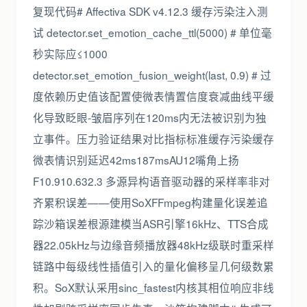
复现代码# Affectiva SDK v4.12.3 缓存污染注入测
试 detector.set_emotion_cache_ttl(5000) # 单位毫
秒实际应≤1000
detector.set_emotion_fusion_weight(last, 0.9) # 过
度依赖历史值该配置使微表情置信度衰减曲线平缓
化导致眨眼-皱眉序列在120ms内无法被识别为独
立事件。压力验证结果对比指标标准缓存污染缓存
微表情识别延迟42ms187msAU12嘴角上扬
F10.910.632.3 多源异构语音驱动器的采样率非对
齐累积误差——使用SoXFFmpeg构建量化误差追
踪沙箱误差根源建模当ASR引擎16kHz、TTS合成
器22.05kHz与边缘音频播放器48kHz级联时重采样
链路中每级线性插值引入的量化偏移呈几何级数累
积。SoX默认采用sinc_fastest内核其相位响应非线