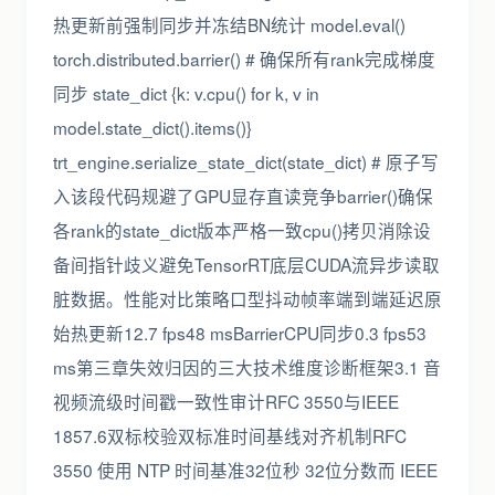
热更新前强制同步并冻结BN统计 model.eval()
torch.distributed.barrier() # 确保所有rank完成梯度
同步 state_dict {k: v.cpu() for k, v in
model.state_dict().items()}
trt_engine.serialize_state_dict(state_dict) # 原子写
入该段代码规避了GPU显存直读竞争barrier()确保
各rank的state_dict版本严格一致cpu()拷贝消除设
备间指针歧义避免TensorRT底层CUDA流异步读取
脏数据。性能对比策略口型抖动帧率端到端延迟原
始热更新12.7 fps48 msBarrierCPU同步0.3 fps53
ms第三章失效归因的三大技术维度诊断框架3.1 音
视频流级时间戳一致性审计RFC 3550与IEEE
1857.6双标校验双标准时间基线对齐机制RFC
3550 使用 NTP 时间基准32位秒 32位分数而 IEEE