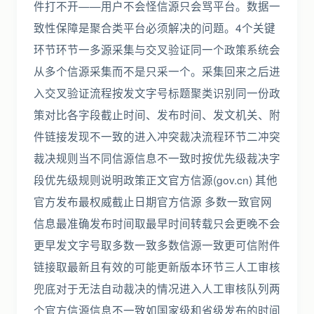
件打不开——用户不会怪信源只会骂平台。数据一
致性保障是聚合类平台必须解决的问题。4个关键
环节环节一多源采集与交叉验证同一个政策系统会
从多个信源采集而不是只采一个。采集回来之后进
入交叉验证流程按发文字号标题聚类识别同一份政
策对比各字段截止时间、发布时间、发文机关、附
件链接发现不一致的进入冲突裁决流程环节二冲突
裁决规则当不同信源信息不一致时按优先级裁决字
段优先级规则说明政策正文官方信源(gov.cn) 其他
官方发布最权威截止日期官方信源 多数一致官网
信息最准确发布时间取最早时间转载只会更晚不会
更早发文字号取多数一致多数信源一致更可信附件
链接取最新且有效的可能更新版本环节三人工审核
兜底对于无法自动裁决的情况进入人工审核队列两
个官方信源信息不一致如国家级和省级发布的时间