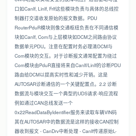
口如CanIf, LinIf, FrIf这些模块负责与具体的总线控
制器打交道收发原始的报文数据。PDU
RouterPduR模块则像交通枢纽负责在不同通信模
块如CanIf, Com与上层模块如DCM之间路由协议
数据单元PDU。注意在配置时务必理清DCM与
Com模块的交互。对于诊断报文通常配置为绕过
Com模块由PduR直接将来自CanIf/LinIf的诊断PDU
路由给DCM以提高实时性和减少开销。这是
AUTOSAR诊断通信的一个关键配置点。2.2 诊断
数据流与模块交互一个典型的UDS请求-响应流程
例如通过CAN总线发送一个
0x22ReadDataByIdentifier服务来读取车辆VIN码
其在AUTOSAR中的数据流是这样的接收CAN控制
器收到报文 - CanDrv中断处理 - CanIf传递原始L-