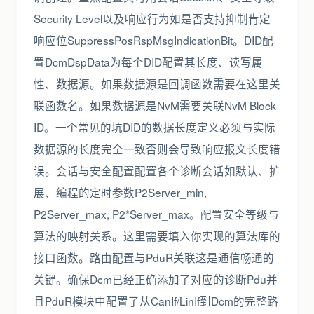
Security Level以及响应行为如是否支持抑制肯定
响应位SuppressPosRspMsgIndicationBit。DID配
置DcmDspData为每个DID配置其长度、读写属
性、数据源。如果数据源是回调函数需要在这里关
联函数名。如果数据源是NvM需要关联NvM Block
ID。一个常见的坑DID的数据长度定义必须与实际
数据源的长度完全一致否则会导致响应报文长度错
误。会话与安全配置配置各个诊断会话如默认、扩
展、编程的定时参数P2Server_min,
P2Server_max, P2*Server_max。配置安全等级与
算法的映射关系。这里需要填入你实现的算法库的
接口函数。路由配置与PduR关联这是通信畅通的
关键。确保Dcm已经正确添加了对应的诊断Pdu并
且PduR模块中配置了从CanIf/LinIf到Dcm的完整路