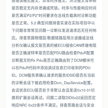
送错误格式报文、异常时序报文、洪泛报文等系统
是否稳定无内存泄漏或死锁。时序与性能响应时间
是否满足P2/P2*时间要求在总线负载高时诊断功能
是否正常。5.2 典型问题排查实录在实际项目中以
下问题非常常见问题一诊断仪发送请求后无任何响
应。排查思路物理层/数据链路层用示波器或总线
分析仪确认报文是否真的被ECU接收CAN终端电阻
是否正确波特率是否匹配PDU路由检查PduR配置
诊断报文的Rx Pdu是否正确路由到了DCM模块可
以在PduR代码中添加调试信息打印收到的PDU
ID。DCM服务表确认请求的服务IDSID是否在当前
的诊断会话下被启用检查Dcm_DspService配置。
会话状态ECU是否处于非默认会话发送0x10 01切
换到扩展会话再试。问题二读取DID0x22返回否定
响应NRC 0x22条件不满足。排查思路会话与安全