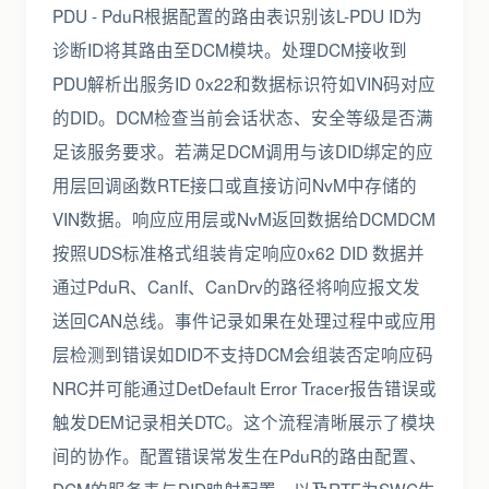
PDU - PduR根据配置的路由表识别该L-PDU ID为
诊断ID将其路由至DCM模块。处理DCM接收到
PDU解析出服务ID 0x22和数据标识符如VIN码对应
的DID。DCM检查当前会话状态、安全等级是否满
足该服务要求。若满足DCM调用与该DID绑定的应
用层回调函数RTE接口或直接访问NvM中存储的
VIN数据。响应应用层或NvM返回数据给DCMDCM
按照UDS标准格式组装肯定响应0x62 DID 数据并
通过PduR、CanIf、CanDrv的路径将响应报文发
送回CAN总线。事件记录如果在处理过程中或应用
层检测到错误如DID不支持DCM会组装否定响应码
NRC并可能通过DetDefault Error Tracer报告错误或
触发DEM记录相关DTC。这个流程清晰展示了模块
间的协作。配置错误常发生在PduR的路由配置、