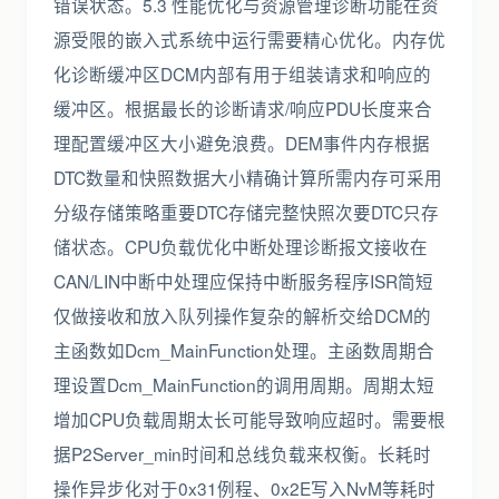
错误状态。5.3 性能优化与资源管理诊断功能在资
源受限的嵌入式系统中运行需要精心优化。内存优
化诊断缓冲区DCM内部有用于组装请求和响应的
缓冲区。根据最长的诊断请求/响应PDU长度来合
理配置缓冲区大小避免浪费。DEM事件内存根据
DTC数量和快照数据大小精确计算所需内存可采用
分级存储策略重要DTC存储完整快照次要DTC只存
储状态。CPU负载优化中断处理诊断报文接收在
CAN/LIN中断中处理应保持中断服务程序ISR简短
仅做接收和放入队列操作复杂的解析交给DCM的
主函数如Dcm_MainFunction处理。主函数周期合
理设置Dcm_MainFunction的调用周期。周期太短
增加CPU负载周期太长可能导致响应超时。需要根
据P2Server_min时间和总线负载来权衡。长耗时
操作异步化对于0x31例程、0x2E写入NvM等耗时