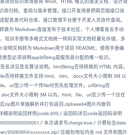
项目知识库场景将 Word、HTML 格式的需求文档、设计说
在线知识库归档、查阅与版本管理。接口开发场景把网页版接口说
n 格式适配各类代码仓库、接口管理平台便于开发人员协作查阅。
转换为 Markdown直接发布于技术社区、个人博客省去手动
、培训手册等多格式文档统一转码实现文档轻量化存储、多
明文档转为 Markdown用于项目 README、使用手册编
型必须说明appIdString是服务商分配的唯一标识。
ng是签名详见签名算法说明。htmlString否待转换的 HTML 内容。
fileFile否待转换文件支持.html、.htm、.docx文件大小限制 3M 以
ile、url至少传一个传file时优先处理文件。urlString否
doc文件大小限制 3M 以内。html、file、url至少传一个仅在
理模式zip图片单独解析并打包返回.zipbase64图片内嵌到
详细说明返回样例{code:200,// 返回码详见code返回码说明
00000000000001,// 本次请求号charge:true,// 计费标志data:
-to-markdown/20260604/xxxxxxxx.zip// 压缩包地址内含 md 文件和图片