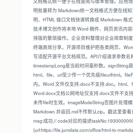
文档格式统一便于在线查阅与版本管理。应用场景
明批量转为 Markdown统一文档格式方便
明、HTML 接口文档快速转换成 Markdow
技术博文创作将本地 Word 稿件、网页资讯内容
排版的繁琐操作。企业资料整理对企业规章制度
终端高效分享。开源项目维护把各类网页、Word 说
写适配开源平台文档规范。API介绍请求参数名称类
timestampLong是当前时间毫秒数。signStri
html、file、url至少传一个优先级fileurlhtml。
内。Word 文件仅支持.docx不支持.doc。html、f
Word.docx文档公网地址仅支持.docx文件不支持.
未传file时生效。imageModeString否图片处
Markdown 并返回.md不传默认zip。戳这里查看
msg:成功,// code对应的描述taskNo:1930000000
{url:https://file.jumdata.com/office/html