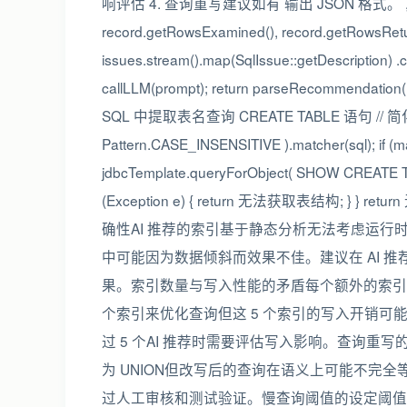
响评估 4. 查询重写建议如有 输出 JSON 格式。 , record.g
record.getRowsExamined(), record.getRowsRetur
issues.stream().map(SqlIssue::getDescription) .col
callLLM(prompt); return parseRecommendation(resp
SQL 中提取表名查询 CREATE TABLE 语句 // 简化实现正则
Pattern.CASE_INSENSITIVE ).matcher(sql); if (mat
jdbcTemplate.queryForObject( SHOW CREATE TABL
(Exception e) { return 无法获取表结构; } } 
确性AI 推荐的索引基于静态分析无法考虑运
中可能因为数据倾斜而效果不佳。建议在 AI 
果。索引数量与写入性能的矛盾每个额外的索引都会降低 
个索引来优化查询但这 5 个索引的写入开销
过 5 个AI 推荐时需要评估写入影响。查询重写的
为 UNION但改写后的查询在语义上可能不完全
过人工审核和测试验证。慢查询阈值的设定阈值