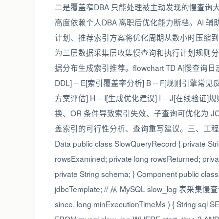
二是覆盖窄DBA 只能处理被主动发现的慢查
高度依赖个人DBA 离职后优化能力断档。AI 
计划、推荐索引方案将优化周期从数小时压缩到数分
为三层数据采集层收集慢查询和执行计划规则分
据分布生成索引推荐。flowchart TD A[慢查询日志] 
DDL] -- E[索引覆盖率分析] B -- F[规则引擎常见反模式检测
方案评估] H -- I[生成优化建议] I -- J[在
换、OR 条件导致索引失效、子查询可优化为 J
盖索引的可行性分析、查询重写建议。三、工程化实现3.1 
Data public class SlowQueryRecord { private Stri
rowsExamined; private long rowsReturned; privat
private String schema; } Component public class
jdbcTemplate; // 从 MySQL slow_log 表采集慢查询 p
since, long minExecutionTimeMs ) { String sql 