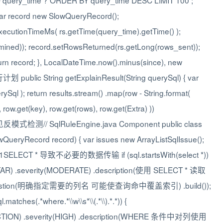
 query_time ? ORDER BY query_time DESC LIMIT 100 ;
 var record new SlowQueryRecord();
tExecutionTimeMs( rs.getTime(query_time).getTime() );
ned)); record.setRowsReturned(rs.getLong(rows_sent));
rn record; }, LocalDateTime.now().minus(since), new
public String getExplainResult(String querySql) { var
Sql ); return results.stream() .map(row - String.format(
ow.get(key), row.get(rows), row.get(Extra) ))
引擎常见反模式检测// SqlRuleEngine.java Component public class
wQueryRecord record) { var issues new ArrayListSqlIssue();
/ 规则 1SELECT * 导致不必要的数据传输 if (sql.startsWith(select *))
T_STAR) .severity(MODERATE) .description(使用 SELECT * 读取
ion(明确指定需要的列名 可能使查询命中覆盖索引) .build());
(.*where.*\\w\\s*\\(.*\\).*.*)) {
FUNCTION) .severity(HIGH) .description(WHERE 条件中对列使用