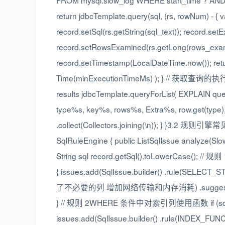
FROM mysql.slow_log WHERE start_time ? AND
return jdbcTemplate.query(sql, (rs, rowNum) - {
record.setSql(rs.getString(sql_text)); record.se
record.setRowsExamined(rs.getLong(rows_exami
record.setTimestamp(LocalDateTime.now()); retu
Time(minExecutionTimeMs) ); } // 获取查询的执行计划 
results jdbcTemplate.queryForList( EXPLAIN query
type%s, key%s, rows%s, Extra%s, row.get(type), r
.collect(Collectors.joining(\n)); } }3.2 规则
SqlRuleEngine { public ListSqlIssue analyze(Slo
String sql record.getSql().toLowerCase(); /
{ issues.add(SqlIssue.builder() .rule(SELEC
了不必要的列 增加网络传输和内存消耗) .suggest
} // 规则 2WHERE 条件中对索引列使用函数 if (sql.matches
issues.add(SqlIssue.builder() .rule(INDEX_