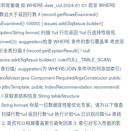
量端 如 WHERE date_col 2024-01-01 而非 WHERE
3扫描行数远大于返回行数 if (record.getRowsExamined()
Examined() 10000) { issues.add(SqlIssue.builder()
description(String.format( 扫描 %d 行仅返回 %d 行选择性极低,
wsReturned())) .suggestion(检查 WHERE 条件的索引覆盖率 考虑添
扫描 if (record.getExplainResult() ! null
 issues.add(SqlIssue.builder() .rule(FULL_TABLE_SCAN)
计划显示全表扫描) .suggestion(为 WHERE/JOIN 条件中的列添加索引)
IndexAdvisor.java Component RequiredArgsConstructor public
late jdbcTemplate; public IndexRecommendation recommend(
) { // 获取表结构信息 String tableStructure
tring prompt String.format( 你是一位数据库性能优化专家。请为以下慢查
s 扫描行数%d 返回行数%d 执行计划%s 已识别问题%s 表结
序 2. 是否可以构建覆盖索引避免回表 3. 索引对写入性能的影