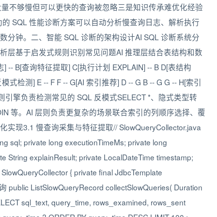
询大量不够慢但可以更快的查询被忽略三是知识传承难优化经验
辅助的 SQL 性能诊断方案可以自动分析慢查询日志、解析执行
钟。二、智能 SQL 诊断的架构设计AI SQL 诊断系统分
析层基于启发式规则识别常见问题AI 推理层结合表结构和数
-- B[查询特征提取] C[执行计划 EXPLAIN] -- B D[表结构
] E -- F F -- G[AI 索引推荐] D -- G B -- G G -- H[索引
线验证]规则引擎负责检测常见的 SQL 反模式SELECT *、隐式类型转
OIN 等。AI 层则负责更复杂的场景联合索引的列顺序选择、覆
慢查询采集与特征提取// SlowQueryCollector.java
ng sql; private long executionTimeMs; private long
e String explainResult; private LocalDateTime timestamp;
 SlowQueryCollector { private final JdbcTemplate
ublic ListSlowQueryRecord collectSlowQueries( Duration
SELECT sql_text, query_time, rows_examined, rows_sent