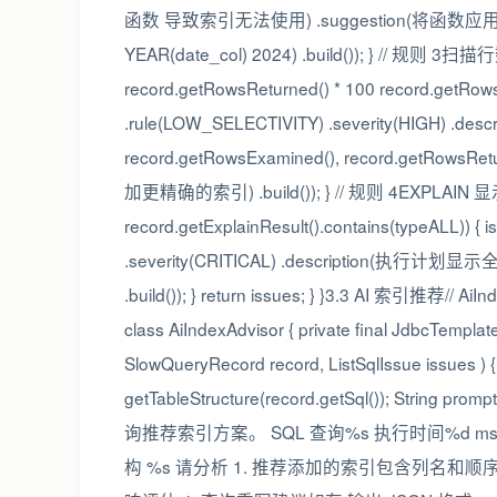
函数 导致索引无法使用) .suggestion(将函数应用到常
YEAR(date_col) 2024) .build()); } // 规则 
record.getRowsReturned() * 100 record.getRows
.rule(LOW_SELECTIVITY) .severity(HIGH) .
record.getRowsExamined(), record.getRo
加更精确的索引) .build()); } // 规则 4EXPLAIN 显示全表
record.getExplainResult().contains(typeALL)) {
.severity(CRITICAL) .description(执行
.build()); } return issues; } }3.3 AI 索引推荐// Ai
class AiIndexAdvisor { private final JdbcTemp
SlowQueryRecord record, ListSqlIssue issues 
getTableStructure(record.getSql()); S
询推荐索引方案。 SQL 查询%s 执行时间%d m
构 %s 请分析 1. 推荐添加的索引包含列名和顺