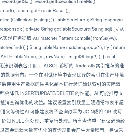
etSql(), record.getExecutionTimeMs(),
ned(), record.getExplainResult(),
lect(Collectors.joining(; )), tableStructure ); String response
onse); } private String getTableStructure(String sql) { // 从
提取 var matcher Pattern.compile( from\\s(\\w),
cher.find()) { String tableName matcher.group(1); try { return
E tableName, (rs, rowNum) - rs.getString(2) ); } catch
return 无法识别表名; } }四、AI SQL 诊断的 Trade-offs索引推荐的准
行时的数据分布。一个在测试环境中表现优异的索引在生产环境
推荐后使用生产数据的匿名化副本进行验证确认索引的实际效
INSERT/UPDATE/DELETE 的性能。AI 可能推荐 5
可能抵消查询优化的收益。建议设置索引数量上限通常每表不超
语义等价性AI 可能建议将子查询改写为 JOIN或将 OR 改写
等价如 NULL 值处理、重复行处理。所有查询重写建议必须经
过高会遗漏大量可优化的查询过低会产生大量噪音。建议采