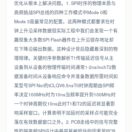
优化从根本上解决问题。1. SPI时序的物理本质与
高频挑战SPI总线的四种工作模式中Mode 0和
Mode 3是最常见的配置。这两种模式都要求在时
钟上升沿采样数据但实际工程中我们会发现一个有
趣现象大多数SPI Flash器件在上升沿锁存地址却
在下降沿输出数据。这种设计背后隐藏着深刻的物
理规律。关键时序参数解析T1传输延迟信号从主
设备到从设备的物理传输时间通常1-2ns/inchT2数
据准备时间从设备响应命令并准备数据所需时间如
某型号SPI Nor的tCLQV6.5nsT0时钟周期由SPI频
率决定100MHz时为10ns当频率提升到100MHz时
一个时钟周期仅10ns此时T1和T2的延迟将显著影
响采样窗口。计算表明不加延时的采样点可能完全
落在有效数据窗口之外。2. PCB走线中的信号完整
性陷阱高频SPI设计中最容易被低估的因素是PCB