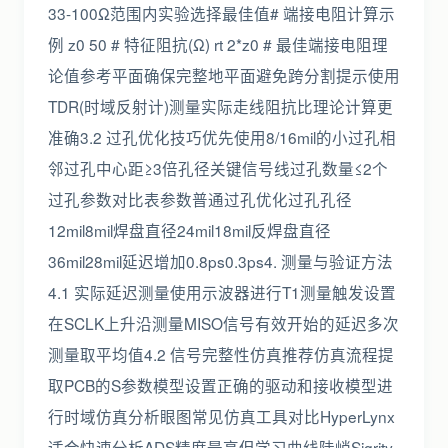
33-100Ω范围内实验选择最佳值# 端接电阻计算示
例 z0 50 # 特征阻抗(Ω) rt 2*z0 # 最佳端接电阻理
论值参考平面确保完整地平面避免跨分割提示使用
TDR(时域反射计)测量实际走线阻抗比理论计算更
准确3.2 过孔优化技巧优先使用8/16mil的小过孔相
邻过孔中心距≥3倍孔径关键信号线过孔数量≤2个
过孔参数对比表参数普通过孔优化过孔孔径
12mil8mil焊盘直径24mil18mil反焊盘直径
36mil28mil延迟增加0.8ps0.3ps4. 测量与验证方法
4.1 实际延迟测量使用示波器进行T1测量触发设置
在SCLK上升沿测量MISO信号有效开始的延迟多次
测量取平均值4.2 信号完整性仿真推荐仿真流程提
取PCB的S参数模型设置正确的驱动和接收模型进
行时域仿真分析眼图常见仿真工具对比HyperLynx
适合快速分析ADS精度最高但学习曲线陡峭Sigrity