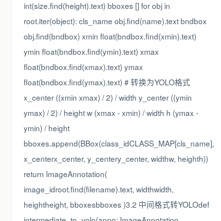
int(size.find(height).text) bboxes [] for obj in
root.iter(object): cls_name obj.find(name).text bndbox
obj.find(bndbox) xmin float(bndbox.find(xmin).text)
ymin float(bndbox.find(ymin).text) xmax
float(bndbox.find(xmax).text) ymax
float(bndbox.find(ymax).text) # 转换为YOLO格式
x_center ((xmin xmax) / 2) / width y_center ((ymin
ymax) / 2) / height w (xmax - xmin) / width h (ymax -
ymin) / height
bboxes.append(BBox(class_idCLASS_MAP[cls_name],
x_centerx_center, y_centery_center, widthw, heighth))
return ImageAnnotation(
image_idroot.find(filename).text, widthwidth,
heightheight, bboxesbboxes )3.2 中间格式转YOLOdef
intermediate_to_yolo(anno: ImageAnnotation,