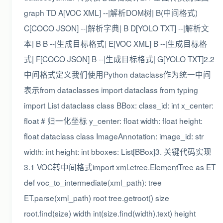
graph TD A[VOC XML] --|解析DOM树| B(中间格式)
C[COCO JSON] --|解析字典| B D[YOLO TXT] --|解析文
本| B B --|生成目标格式| E[VOC XML] B --|生成目标格
式| F[COCO JSON] B --|生成目标格式| G[YOLO TXT]2.2
中间格式定义我们使用Python dataclass作为统一中间
表示from dataclasses import dataclass from typing
import List dataclass class BBox: class_id: int x_center:
float # 归一化坐标 y_center: float width: float height:
float dataclass class ImageAnnotation: image_id: str
width: int height: int bboxes: List[BBox]3. 关键代码实现
3.1 VOC转中间格式import xml.etree.ElementTree as ET
def voc_to_intermediate(xml_path): tree
ET.parse(xml_path) root tree.getroot() size
root.find(size) width int(size.find(width).text) height