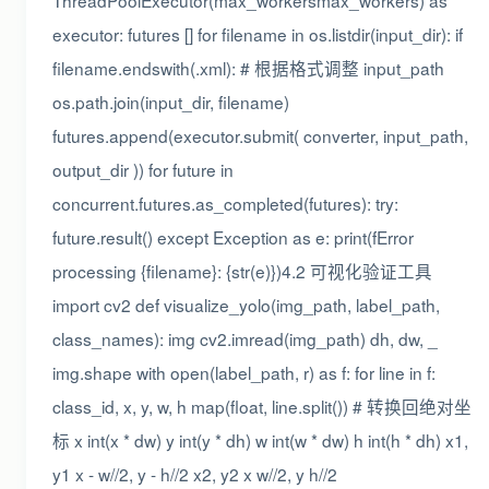
ThreadPoolExecutor(max_workersmax_workers) as
executor: futures [] for filename in os.listdir(input_dir): if
filename.endswith(.xml): # 根据格式调整 input_path
os.path.join(input_dir, filename)
futures.append(executor.submit( converter, input_path,
output_dir )) for future in
concurrent.futures.as_completed(futures): try:
future.result() except Exception as e: print(fError
processing {filename}: {str(e)})4.2 可视化验证工具
import cv2 def visualize_yolo(img_path, label_path,
class_names): img cv2.imread(img_path) dh, dw, _
img.shape with open(label_path, r) as f: for line in f:
class_id, x, y, w, h map(float, line.split()) # 转换回绝对坐
标 x int(x * dw) y int(y * dh) w int(w * dw) h int(h * dh) x1,
y1 x - w//2, y - h//2 x2, y2 x w//2, y h//2