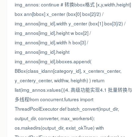
img_annos: continue # 转换bbox格式 [x,y,width,height]
box ann[bbox] x_center (box[0] box[2]/2) /
img_annos[img_id].width y_center (box[1] box[3]/2) /
img_annos[img_id].height w box[2] /
img_annos[img_id].width h box[3] /
img_annos[img_id].height
img_annos[img_id].bboxes.append(
BBox(class_idann[category_id], x_centerx_center,
y_centery_center, widthw, heighth) ) return
list(img_annos.values())4. 高级功能实现4.1 批量转换与
多线程from concurrent.futures import
ThreadPoolExecutor def batch_convert(input_dir,
output_dir, converter, max_workers4):
os.makedirs(output_dir, exist_okTrue) with