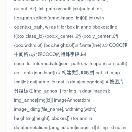
output_dir): txt_path os.path.join(output_dir,
f{os.path.splitext(anno.image_id)[0]}.txt) with
open(txt_path, w) as f: for box in anno.bboxes: line
f{box.class_id} {box.x_center:.6f} {box.y_center:.6f}
{box.width:.6f} {box.height:.6f}\n f.write(line)3.3 COCO转
中间格式处理COCO的特殊字段def
coco_to_intermediate(json_path): with open(json_path)
as f: data json.load(f) # 构建类别ID映射 cat_id_map
{cat[id]: cat[name] for cat in data[categories]} # 按图片
分组标注 img_annos {} for img in data[images]:
img_annos[img[id]] ImageAnnotation(
image_idimg[file_name], widthimg[width],
heightimg[height], bboxes[] ) for ann in
data[annotations]: img_id ann[image_id] if img_id not in