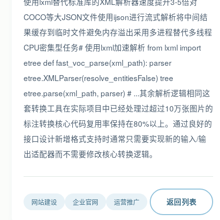
使用lxml替代标准库的XML解析器速度提升3-5倍对
COCO等大JSON文件使用ijson进行流式解析将中间结
果缓存到临时文件避免内存溢出采用多进程替代多线程
CPU密集型任务# 使用lxml加速解析 from lxml import
etree def fast_voc_parse(xml_path): parser
etree.XMLParser(resolve_entitiesFalse) tree
etree.parse(xml_path, parser) # ...其余解析逻辑相同这
套转换工具在实际项目中已经处理过超过10万张图片的
标注转换核心代码复用率保持在80%以上。通过良好的
接口设计新增格式支持时通常只需要实现新的输入/输
出适配器而不需要修改核心转换逻辑。
返回列表
网站建设
企业官网
运营推广