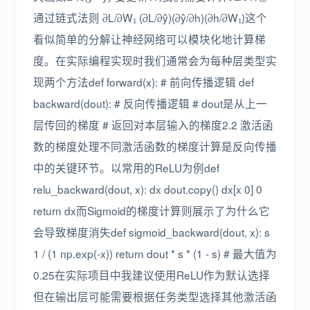
通过链式法则 ∂L/∂W₁ (∂L/∂ŷ)(∂ŷ/∂h)(∂h/∂W₁)这个
看似简单的分解让神经网络可以模块化地计算梯
度。在实际编程实现时我们通常会为每种层类型实
现两个方法def forward(x): # 前向传播逻辑 def
backward(dout): # 反向传播逻辑 # dout是从上一
层传回的梯度 # 返回对本层输入的梯度2.2 激活函
数的梯度处理不同激活函数的梯度计算是反向传播
中的关键环节。以常用的ReLU为例def
relu_backward(dout, x): dx dout.copy() dx[x 0] 0
return dx而Sigmoid的梯度计算则展示了为什么它
会导致梯度消失def sigmoid_backward(dout, x): s
1 / (1 np.exp(-x)) return dout * s * (1 - s) # 最大值为
0.25在实际项目中我建议使用ReLU作为默认选择
但在输出层可能需要根据任务类型选择其他激活函