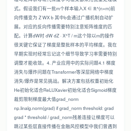
式。假设我们有一批m个样本输入X ∈ ℝ^(n×m)前
向传播变为 Z WX b 其中b会通过广播机制自动扩
展。对应的反向传播需要特别注意矩阵维度的匹
配。计算dW时 dW dZ · X^T / m这个除以m的操作
很关键它保证了梯度是整批样本的平均梯度。我在
早期实现时经常忘记这个细节导致学习率需要特别
调整才能收敛。4. 产业应用中的实际问题4.1 梯度
消失与爆炸问题在Transformer等深层网络中梯度
消失/爆炸是常见挑战。解决方案包括权重初始化
He初始化适合ReLUXavier初始化适合Sigmoid梯度
裁剪限制梯度最大值grad_norm
np.linalg.norm(grad) if grad_norm threshold: grad
grad * threshold / grad_norm残差连接让梯度可以
跳过某些层直接传播在金融风控模型中我们曾遇到