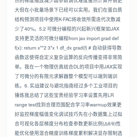
然的梯度缩放减少超参数调优难度虽然计算开销更
大但在小批量场景下已经可以实用。我们在蛋白质
结构预测项目中使用K-FAC将收敛所需迭代次数减
少了40%。5.2 可微分编程的兴起新兴框架如JAX
支持更灵活的可微分编程from jax import grad def
f(x): return x**2 3*x 1 df_dx grad(f) # 自动获得导数
函数这使得自定义复杂运算的反向传播变得非常简
单。我在一个物理仿真结合DL的项目中用JAX实现
了可微分的有限元求解器整个模型可以端到端训
练。6. 实战建议与避坑指南经过多个工业项目的
锤炼我总结了这些宝贵经验学习率设置先用LR
range test找到合理范围配合学习率warmup效果更
好监控梯度幅值变化调试技巧先在小数据集上过拟
合可视化各层梯度分布检查参数更新比例(Δθ/θ)性
能优化使用混合精度训练梯度累积解决显存限制选