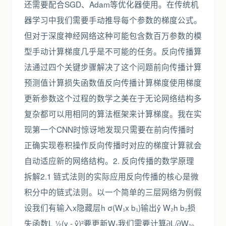
还需要配合SGD、Adam等优化器使用。在传统机
器学习中我们需要手动推导每个参数的梯度公式。
但对于深度神经网络这种可能包含数百万参数的模
型手动计算梯度几乎是不可能的任务。反向传播算
法通过四个关键步骤解决了这个问题前向传播计算
预测值计算损失函数值反向传播计算梯度使用梯度
更新参数这个过程的数学之美在于无论网络结构多
复杂都可以用相同的算法框架来计算梯度。我在实
现第一个CNN时惊讶地发现只需要在前向传播时
正确实现卷积操作反向传播时对应的梯度计算就会
自动适应新的网络结构。2. 反向传播的数学原理
拆解2.1 链式法则的实际应用反向传播的核心是微
积分中的链式法则。以一个简单的三层网络为例假
设我们有输入x隐藏层h σ(W₁x b₁)输出ŷ W₂h b₂损
失函数L ½(y - ŷ)²要更新W₁我们需要计算∂L/∂W₁。