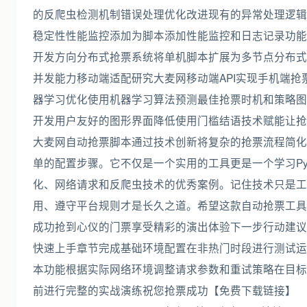
的反爬虫检测机制错误处理优化改进现有的异常处理逻辑
稳定性性能监控添加为脚本添加性能监控和日志记录功能
开发方向分布式抢票系统将单机脚本扩展为多节点分布式
并发能力移动端适配研究大麦网移动端API实现手机端抢
器学习优化使用机器学习算法预测最佳抢票时机和策略图
开发用户友好的图形界面降低使用门槛结语技术赋能让抢
大麦网自动抢票脚本通过技术创新将复杂的抢票流程简化
单的配置步骤。它不仅是一个实用的工具更是一个学习Pyt
化、网络请求和反爬虫技术的优秀案例。记住技术只是工
用、遵守平台规则才是长久之道。希望这款自动抢票工具
成功抢到心仪的门票享受精彩的演出体验下一步行动建议
快速上手章节完成基础环境配置在非热门时段进行测试运
本功能根据实际网络环境调整请求参数和重试策略在目标
前进行完整的实战演练祝您抢票成功【免费下载链接】