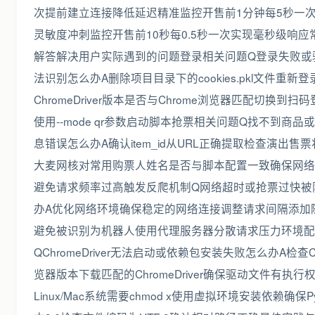
次提前建立连接降低延迟精准监控开售前1分钟每5秒一
灵敏度冲刺监控开售前10秒每0.5秒一次实现毫秒级响应
解答解决用户实际遇到的问题登录相关问题Q登录失败或
法识别怎么办A删除项目目录下的cookies.pkl文件重新
ChromeDriver版本是否与Chrome浏览器匹配切换到扫
使用--mode qr参数启动脚本抢票相关问题Q找不到商品
息错误怎么办A确认item_id从URL正确提取检查演出售
大麦网核对常用购票人姓名是否与脚本配置一致确保网络
避免请求频率过高触发反爬机制Q网络超时或抢票过快被
办A优化网络环境确保稳定的网络连接调整请求间隔添加
避免被识别为机器人使用代理服务器分散请求压力环境配
QChromeDriver无法启动或依赖包安装失败怎么办A检查C
览器版本下载匹配的ChromeDriver确保驱动文件有执行
Linux/Mac系统需要chmod x使用虚拟环境安装依赖确保Py