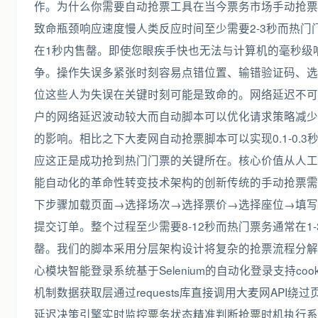
作。为什么你需要自动抢票工具在当今票务市场手动抢票
致命瓶颈响应速度慢人类反应时间至少需要2-3秒而热门
在1秒内售罄。即使您眼疾手快也无法与计算机的毫秒级
争。操作失误多紧张时刻容易点错位置、输错验证码、选
位这些人为失误在关键时刻可能是致命的。网络延迟不可
户的网络延迟波动较大而自动脚本可以优化请求策略减少
的影响。相比之下大麦网自动抢票脚本可以实现0.1-0.3
应这正是成功抢到热门门票的关键所在。核心价值从人工
能自动化的革命性转变技术架构的创新传统的手动抢票需
下步骤加载页面→选择场次→选择票价→选择座位→填写
提交订单。整个过程至少需要8-12秒而热门票务通常在1-
罄。我们的脚本采用分层架构设计将复杂的抢票流程分解
心模块智能登录系统基于Selenium的自动化登录支持cook
机制数据获取层通过requests库直接调用大麦网API绕过
延迟决策引擎实时监控票务状态精准判断抢票时机执行系