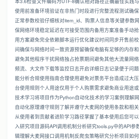
本3.6检查文件编码为UTF-8确认相对路径正确最佳实践
使用前准备环境验证在非热门时段进行完整流程测试确保
正常参数校验仔细核对item_id、购票人信息等关键参数
保网络环境稳定延迟在可接受范围内备用方案准备手动抢
用方案避免完全依赖脚本运行优化建议时间同步开售前校
间确保与网络时间一致资源预留确保电脑有足够的内存和
避免其他程序干扰网络独占抢票期间避免其他大流量网络
频流、大文件下载等监控日志开启详细日志记录便于问题
能分析合规使用指南合理使用避免对票务平台造成过大压
台使用规则个人用途仅用于个人购票需求避免商业用途或
技术学习将项目作为Python自动化技术的学习案例理解
自动化原理遵守规则了解并遵守大麦网的使用条款和相关
从使用者到贡献者进阶学习路径掌握了基本使用后您可以
入研究项目源码API调用机制分析研究tools.py中的API
辑理解大麦网接口调用机制反爬虫策略研究分析项目如何