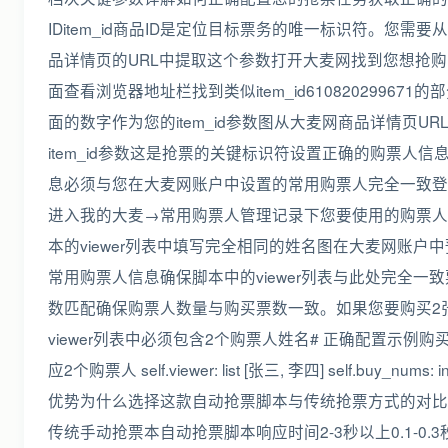
IDitem_id商品ID是定位目标票务的唯一标识符。您需要
品详情页的URL中提取这个参数打开大麦网找到您想抢
面查看浏览器地址栏找到类似item_id610820299671
面的数字作为您的item_id参数图从大麦网商品详情页UR
item_id参数这是抢票的关键标识符设置正确的购票人信
息必须与您在大麦网账户中设置的常用购票人完全一致登
进入我的大麦→常用购票人管理记录下您要使用的购票人
本的viewer列表中填写完全相同的姓名图在大麦网账户
常用购票人信息确保脚本中的viewer列表与此处完全一
数匹配确保购票人数量与购买票数一致。如果您要购买2
viewer列表中必须包含2个购票人姓名# 正确配置示例购
应2个购票人 self.viewer: list [张三, 李四] self.buy_nums:
优势为什么选择这款自动抢票脚本与传统抢票方式的对比
传统手动抢票本自动抢票脚本响应时间2-3秒以上0.1-0.