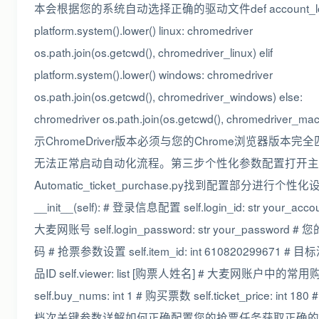
本会根据您的系统自动选择正确的驱动文件def account_login(
platform.system().lower() linux: chromedriver
os.path.join(os.getcwd(), chromedriver_linux) elif
platform.system().lower() windows: chromedriver
os.path.join(os.getcwd(), chromedriver_windows) else:
chromedriver os.path.join(os.getcwd(), chromedriver
示ChromeDriver版本必须与您的Chrome浏览器版本完
无法正常启动自动化流程。第三步个性化参数配置打开主
Automatic_ticket_purchase.py找到配置部分进行个性化设
__init__(self): # 登录信息配置 self.login_id: str your_acc
大麦网账号 self.login_password: str your_password 
码 # 抢票参数设置 self.item_id: int 610820299671 #
品ID self.viewer: list [购票人姓名] # 大麦网账户中的常
self.buy_nums: int 1 # 购买票数 self.ticket_price: int 1
档次关键参数详解如何正确配置您的抢票任务获取正确的