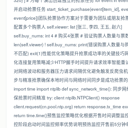
320} ] # 为每个演出创建独立的抢票任务 for event in event
并启动抢票任务 start_ticket_purchase(event[item_id], eve
event[price])团队抢票协作方案对于需要为团队或朋友
配置多个购票人 self.viewer: list [张三, 李四, 王五, 赵六]
self.buy_nums: int 4 # 购买4张票 # 验证购票人数量与票
len(self.viewer) ! self.buy_nums: print(错误购票人
不匹配) exit(1)性能优化策略提升抢票成功率的关键技
化连接复用策略减少HTTP握手时间提升请求效率智能重
对网络波动和服务器压力请求间隔优化避免触发反爬虫机
步与精准抢票确保本地时间与网络时间同步是成功抢票的
import time import ntplib def sync_network_time():
保抢票时间精准 try: client ntplib.NTPClient() response
client.request(cn.pool.ntp.org) return response.tx_time ex
return time.time()预售监控策略优化根据开售时间调整
控阶段启动时间监控频率优势说明预热监控开售前5分钟每