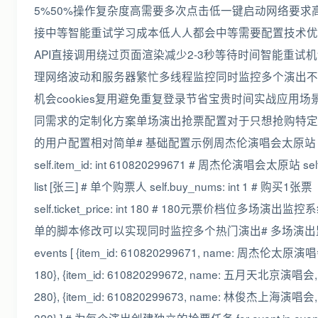
5%50%操作复杂度高需要多次点击低一键启动网络要求
接中等智能重试学习成本低人人都会中等需要配置技术优
API直接调用绕过页面渲染减少2-3秒等待时间智能重试
理网络波动和服务器繁忙多线程监控同时监控多个演出不
机会cookies复用避免重复登录节省宝贵时间实战应用场
同需求的定制化方案单场演出抢票配置对于只想抢购特定
的用户配置相对简单# 基础配置示例周杰伦演唱会太原站
self.item_id: int 610820299671 # 周杰伦演唱会太原站 self.
list [张三] # 单个购票人 self.buy_nums: int 1 # 购买1张票
self.ticket_price: int 180 # 180元票价档位多场演出
单的脚本修改可以实现同时监控多个热门演出# 多场演出
events [ {item_id: 610820299671, name: 周杰伦太原演唱会
180}, {item_id: 610820299672, name: 五月天北京演唱会, p
280}, {item_id: 610820299673, name: 林俊杰上海演唱会, p