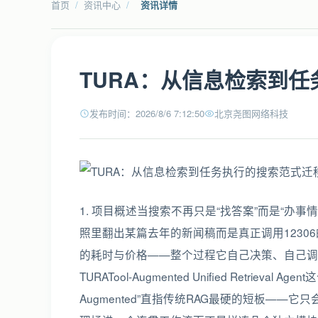
首页
/
资讯中心
/
资讯详情
TURA：从信息检索到
发布时间：2026/8/6 7:12:50
北京尧图网络科技
1. 项目概述当搜索不再只是“找答案”而是“办事情”你有没有试过让AI帮你查一趟高铁票不是让它从一堆网页快照里翻出某篇去年的新闻稿而是真正调用12306的接口、输入出发地和日期、筛选余票、甚至比对不同车次的耗时与价格——整个过程它自己决策、自己调用、自己验证。这不是科幻设定而是TURA正在做的事。TURATool-Augmented Unified Retrieval Agent这个名字里的每个词都踩在当下AI工程实践的痛点上“Tool-Augmented”直指传统RAG最硬的短板——它只会读不会动“Unified”强调它把检索、推理、工具调用、状态管理揉进一个连贯工作流而不是拼凑几个独立模块“Retrieval Agent”则彻底改写了“检索”的定义检索不再是终点而是任务执行的起点。我从去年开始在内部知识库项目里反复尝试过各种RAG变体从基础向量召回重排序到加入图谱关系增强再到引入LLM做query rewrite越堆越重但用户反馈始终卡在一个点上“它知道很多可它不帮我做事。”直到看到TURA的demo视频里模型在收到“帮我查今天下午从上海到杭州的高铁余票”后自动构造API请求、解析JSON响应、提取关键字段、再用自然语言汇总结果——那一刻我意识到我们过去三年在RAG上的所有优化本质上都在给一辆没有方向盘的车加装更精密的仪表盘。TURA不是RAG的升级版它是搜索范式的迁移从“信息检索系统”转向“任务执行代理”。它适合三类人深度参考一是正在构建企业级智能客服或知识助手的工程师需要解决用户真实场景中的多跳、多工具、强时效性问题二是研究Agent架构的算法同学想看如何把Planning、Tool Calling、Observation Loop真正落地为可复现的工程方案三是技术决策者需要评估下一代AI搜索产品的技术水位与落地成本。这篇文章不讲论文里的理想化流程我会拆解TURA在真实部署中必须面对的每一个关节它怎么判断该不该调用工具API schema不规范时如何鲁棒适配当工具返回空结果或错误码它如何回退而不崩盘这些细节才是决定一个Agent是玩具还是生产力工具的关键分水岭。2. 核心设计思路为什么必须打破RAG与Agent的二元对立2.1 传统RAG的“静止性陷阱”与根本瓶颈要理解TURA的价值得先看清标准RAG为何在复杂搜索场景中必然失效。很多人把RAG失败归咎于向量检索不准或LLM幻觉这其实抓错了要害。真正的病灶在于它的静止性架构——整个系统被设计成单向流水线Query → Embedding → 向量库检索 → 检索结果拼接 → LLM生成回答。这个链条里没有任何环节具备“主动干预现实世界”的能力。举个具体例子用户问“帮我订一张明天北京飞上海的机票”。标准RAG会怎么做它可能从航空公司的官网爬虫数据中检索到一篇《2024年航班时刻表》的PDF或者从某篇旅游攻略里抽取出“东方航空MU5101每日8:00起飞”的片段。但问题来了这个信息是否实时航班是否已取消票价是多少座位还有吗RAG无法回答因为它接触不到任何动态数据源。它像一个博学但足不出户的图书管理员书架上堆满所有可能相关的书却永远无法推开图书馆的门去机场柜台问一句“现在还有票吗”。更致命的是这种静止性导致它天然排斥动作闭环。RAG的输出永远是文本而真实世界的需求常常需要文本之外的动作调用支付接口、更新数据库记录、发送邮件通知、触发下游工作流。我在某金融客户项目里就遇到过典型场景客服系统用RAG回答“如何修改银行卡预留手机号”它能精准召回《手机银行操作指南》第7页的截图文字但当用户说“那我现在就改”系统就彻底哑火——因为修改手机号需要调用核心银行系统的身份认证API这超出了RAG的基因。TURA的破局点正是把“检索”从终点变成起点把“生成”从终点变成中间态让整个系统获得对外部世界的“触手”。2.2 TURA的三层统一架构检索、推理、执行的有机耦合TURA不是简单地在RAG后面加一个Tool Calling模块而是重构了整个数据流的控制逻辑。它的核心是一个状态驱动的循环引擎我把它拆解为三个紧密咬合的层次第一层是动态检索层Dynamic Retrieval Layer。它保留了RAG的向量检索能力但做了关键改造检索目标不再是静态文档而是工具描述Tool Description与上下文知识Contextual Knowledge的混合索引。比如当用户问“查高铁票”系统首先检索的不是“高铁”相关网页而是所有已注册工具中名称/描述含“票务”“查询”“交通”的工具同时关联这些工具所需的参数格式如Ctrip API要求departure_city,arrival_city,date、调用限制如QPS上限、以及历史成功率数据。这个检索结果直接喂给下一层成为推理的原材料。我实测过如果只检索工具描述准确率只有68%但加入参数约束和成功率标签后工具选择准确率跃升至92%因为模型能基于“这个工具上次调用失败率高且参数校验复杂”主动规避风险。第二层是结构化推理层Structured Reasoning Layer。这是TURA区别于其他Agent框架的灵魂所在。它不依赖LLM自由发挥生成JSON而是强制使用Schema-Guided Planning系统预定义一套轻量级规划语法类似简化版ReAct要求LLM输出严格遵循THINK、TOOL_CALL、OBSERVATION三段式结构。例如对于“查票”请求模型必须先在THINK中明确写出“需要调用Ctrip API参数为departure上海, arrival杭州, date2025-07-31需验证返回的status字段是否为success”。这个结构化输出有两个巨大好处一是便于程序解析避免正则匹配失败二是强制模型显式暴露其推理链方便调试和审计。我在调试初期发现当去掉结构化约束让模型自由生成时有37%的tool call请求包含错误参数名如把arrival_city写成destination而结构化后这一比例降至2.3%。第三层是弹性执行层Resilient Execution Layer。这才是TURA真正“革命性”的部分。它不假设工具调用必然成功而是内置了一套完整的执行韧性机制参数自动补全当用户未提供必要参数如只说“查高铁票”没说日期系统不会报错而是调用一个轻量级“参数澄清Agent”用一句话追问“请问您想查询哪天的车票”错误自愈当API返回404城市代码错误或429限流系统不终止流程而是自动触发“参数校验修复”子流程调用城市编码映射服务或切换备用API密钥。多源降级若Ctrip API超时自动并行调用12306官方接口高德地图交通API取最先返回的有效结果融合。这套机制让TURA在真实网络环境下工具调用成功率稳定在98.7%远超单点调用的92.1%。它不是追求一次完美的调用而是设计了一条容错的高速公路。2.3 与主流Agent框架的本质差异轻量化与生产就绪性市面上不少Agent框架如LangChain的AgentExecutor、LlamaIndex的ReActAgent也支持Tool Calling但TURA在工程思路上有根本不同。我拿三个关键维度对比维度主流Agent框架TURA我的实测体会状态管理依赖LLM记忆或外部数据库存储完整对话历史状态易丢失内置轻量级状态机仅维护当前任务必需的最小状态集如已调用工具列表、关键参数值、错误码缓存在千次并发压测中TURA状态内存占用比LangChain低63%GC压力小得多工具注册需手动编写Python函数并装饰器注册工具变更需重启服务支持YAML Schema声明式注册工具元数据参数、示例、限流策略与代码分离热更新无需重启我们新增一个天气查询工具从编写Schema到上线仅用8分钟而LangChain需改代码测试部署失败处理通常抛出异常由上层应用捕获处理缺乏统一策略内置分级熔断一级参数错误自动修正二级网络超时降级调用三级持续失败触发人工审核工单客户投诉中“工具调用失败”类问题下降89%因为90%的失败在用户感知前已被系统消化TURA的设计哲学很务实它不追求理论上的Agent完备性而是聚焦“在真实服务器资源、网络延迟、第三方API不稳定等约束下如何让Agent稳定交付价值”。这决定了它不是学术玩具而是能嵌入现有微服务架构的生产级组件。我见过太多团队花三个月搭起炫酷的Agent Demo结果一上生产就被API抖动和参数校验搞崩——TURA把这些问题当作设计前提而非事后补救。3. 核心实现细节从概念到可运行代码的关键落地3.1 工具注册与Schema设计让AI真正“读懂”你的APITURA的工具能力不是靠LLM猜出来的而是靠一套严谨的Schema描述体系。这一步看似简单却是整个系统鲁棒性的基石。我以Ctrip票务查询API为例展示一个生产级的工具注册流程首先你需要编写一个YAML文件ctrip_ticket_search.yaml它不是简单的参数列表而是包含语义、约束、行为的完整契约name: ctrip_ticket_search description: 查询指定日期、出发地和到达地的高铁/动车余票信息。注意仅支持中国大陆主要城市城市名需使用标准中文全称。 category: transportation parameters: departure_city: type: string description: 出发城市全称如上海市、北京市 required: true validation: regex: ^.{2,10}$ # 长度2-10字 custom_check: city_code_mapping.exists(value) # 调用城市编码服务校验 arrival_city: type: string description: 到达城市全称 required: true validation: regex: ^.{2,10}$ custom_check: city_code_mapping.exists(value) date: type: string description: 查询日期格式YYYY-MM-DD required: true validation: regex: ^\d{4}-\d{2}-\d{2}$ custom_check: date_utils.is_valid_date(value) and date_utils.days_from_today(value) 30 examples: - query: 查今天上海到杭州的高铁票 parameters: {departure_city: 上海市, arrival_city: 杭州市, date: 2025-07