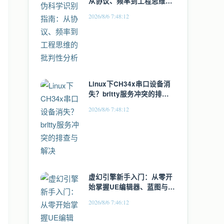
从协议、频率到工程思维的
批判性分析
2026/8/6 7:48:12
Linux下CH34x串口设备消
失？brltty服务冲突的排查
与解决
2026/8/6 7:48:12
虚幻引擎新手入门：从零开
始掌握UE编辑器、蓝图与项
目构建
2026/8/6 7:46:12