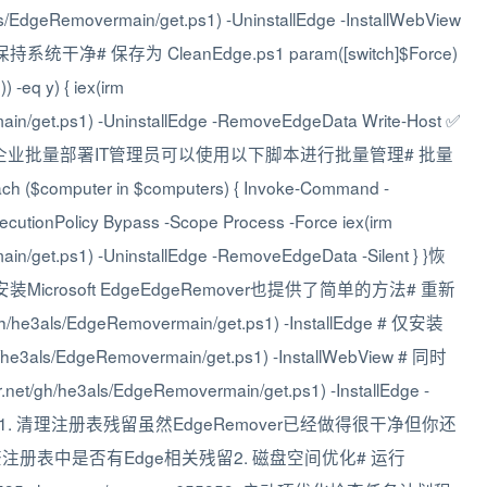
ls/EdgeRemovermain/get.ps1) -UninstallEdge -InstallWebView
存为 CleanEdge.ps1 param([switch]$Force)
eq y) { iex(irm
rmain/get.ps1) -UninstallEdge -RemoveEdgeData Write-Host ✅
en }场景3企业批量部署IT管理员可以使用以下脚本进行批量管理# 批量
 ($computer in $computers) { Invoke-Command -
cutionPolicy Bypass -Scope Process -Force iex(irm
main/get.ps1) -UninstallEdge -RemoveEdgeData -Silent } }恢
rosoft EdgeEdgeRemover也提供了简单的方法# 重新
gh/he3als/EdgeRemovermain/get.ps1) -InstallEdge # 仅安装
gh/he3als/EdgeRemovermain/get.ps1) -InstallWebView # 同时
net/gh/he3als/EdgeRemovermain/get.ps1) -InstallEdge -
 ️1. 清理注册表残留虽然EdgeRemover已经做得很干净但你还
注册表中是否有Edge相关残留2. 磁盘空间优化# 运行