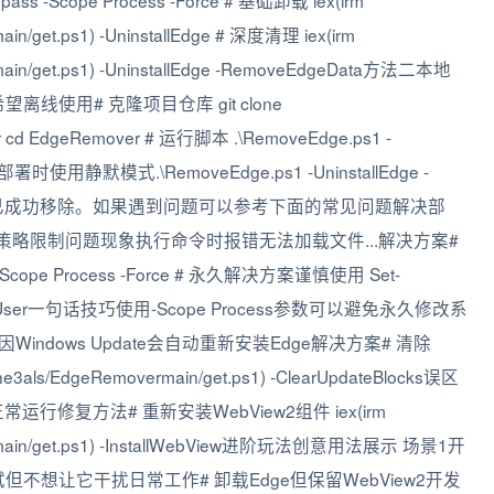
s -Scope Process -Force # 基础卸载 iex(irm
rmain/get.ps1) -UninstallEdge # 深度清理 iex(irm
overmain/get.ps1) -UninstallEdge -RemoveEdgeData方法二本地
使用# 克隆项目仓库 git clone
over cd EdgeRemover # 运行脚本 .\RemoveEdge.ps1 -
使用静默模式.\RemoveEdge.ps1 -UninstallEdge -
e是否已成功移除。如果遇到问题可以参考下面的常见问题解决部
执行策略限制问题现象执行命令时报错无法加载文件...解决方案#
-Scope Process -Force # 永久解决方案谨慎使用 Set-
e CurrentUser一句话技巧使用-Scope Process参数可以避免永久修改系
ndows Update会自动重新安装Edge解决方案# 清除
h/he3als/EdgeRemovermain/get.ps1) -ClearUpdateBlocks误区
行修复方法# 重新安装WebView2组件 iex(irm
Removermain/get.ps1) -InstallWebView进阶玩法创意用法展示 场景1开
不想让它干扰日常工作# 卸载Edge但保留WebView2开发