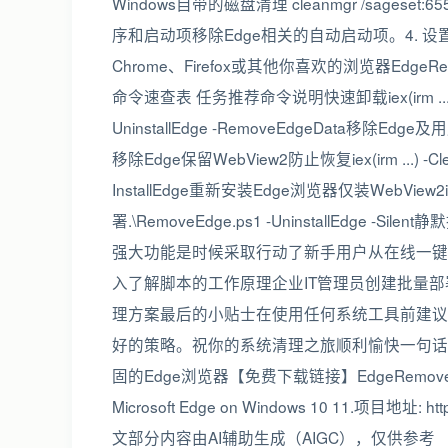
Windows自带的磁盘清理 cleanmgr /sageset:6
序和启动项移除Edge相关的自动启动项。4. 
Chrome、Firefox或其他你喜欢的浏览器EdgeRe
命令速查表 任务推荐命令说明快速卸载iex(irm ...) -Un
UninstallEdge -RemoveEdgeData移除Edge及用户数
移除Edge保留WebView2防止恢复iex(irm ...) -Cl
InstallEdge重新安装Edge浏览器仅装WebView2iex
署.\RemoveEdge.ps1 -UninstallEdge
强大功能是时候采取行动了新手用户从在线一键
入了解脚本的工作原理企业IT管理员创建批量部
理方案最后的小贴士在使用任何系统工具前建议先备
好的策略。祝你的系统清理之旅顺利愉快一句话总结E
固的Edge浏览器【免费下载链接】EdgeRemoverA PowerShell
Microsoft Edge on Windows 10 11.项目地址: ht
文部分内容由AI辅助生成（AIGC），仅供参考