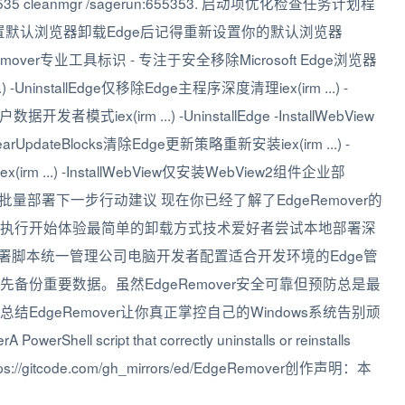
5535 cleanmgr /sagerun:655353. 启动项优化检查任务计划程
设置默认浏览器卸载Edge后记得重新设置你的默认浏览器
mover专业工具标识 - 专注于安全移除Microsoft Edge浏览器
installEdge仅移除Edge主程序深度清理iex(irm ...) -
据开发者模式iex(irm ...) -UninstallEdge -InstallWebView
earUpdateBlocks清除Edge更新策略重新安装iex(irm ...) -
(irm ...) -InstallWebView仅安装WebView2组件企业部
 -Silent静默批量部署下一步行动建议 现在你已经了解了EdgeRemover的
执行开始体验最简单的卸载方式技术爱好者尝试本地部署深
署脚本统一管理公司电脑开发者配置适合开发环境的Edge管
份重要数据。虽然EdgeRemover安全可靠但预防总是最
dgeRemover让你真正掌控自己的Windows系统告别顽
 script that correctly uninstalls or reinstalls
tps://gitcode.com/gh_mirrors/ed/EdgeRemover创作声明：本