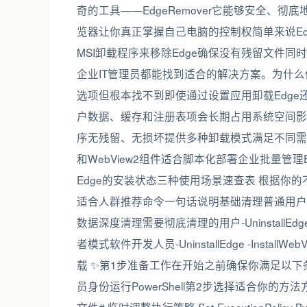
奇的工具——EdgeRemover它能够安全、彻底地卸载
览器让你真正掌握自己电脑的控制权简单来说EdgeR
MSI卸载程序来移除Edge确保没有残留文件
企业IT管理员都能找到适合的解决方案。为什么你需
选项但根本找不到即使通过设置应用卸载Edge还是
户数据、缓存和注册表项会长期占用系统空间影响整
序无残留、无损坏提供多种卸载模式满足不同需求
和WebView2组件适合脚本化部署企业批量管理Edg
Edge的安装状态三种使用场景速查表 根据你的不
适合人群推荐命令一句话说明基础清理普通用户想暂时移
数据深度清理需要彻底清理的用户-UninstallEdg
者模式软件开发人员-UninstallEdge -Instal
载 ✨第1步准备工作在开始之前确保你满足以下条件Win
员身份运行PowerShell第2步选择适合你