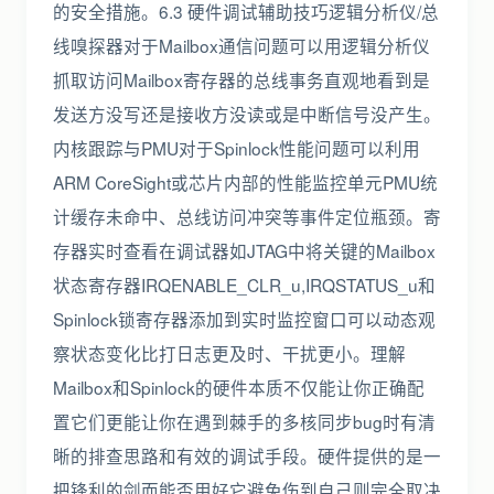
的安全措施。6.3 硬件调试辅助技巧逻辑分析仪/总
线嗅探器对于Mailbox通信问题可以用逻辑分析仪
抓取访问Mailbox寄存器的总线事务直观地看到是
发送方没写还是接收方没读或是中断信号没产生。
内核跟踪与PMU对于Spinlock性能问题可以利用
ARM CoreSight或芯片内部的性能监控单元PMU统
计缓存未命中、总线访问冲突等事件定位瓶颈。寄
存器实时查看在调试器如JTAG中将关键的Mailbox
状态寄存器IRQENABLE_CLR_u,IRQSTATUS_u和
Spinlock锁寄存器添加到实时监控窗口可以动态观
察状态变化比打日志更及时、干扰更小。理解
Mailbox和Spinlock的硬件本质不仅能让你正确配
置它们更能让你在遇到棘手的多核同步bug时有清
晰的排查思路和有效的调试手段。硬件提供的是一
把锋利的剑而能否用好它避免伤到自己则完全取决