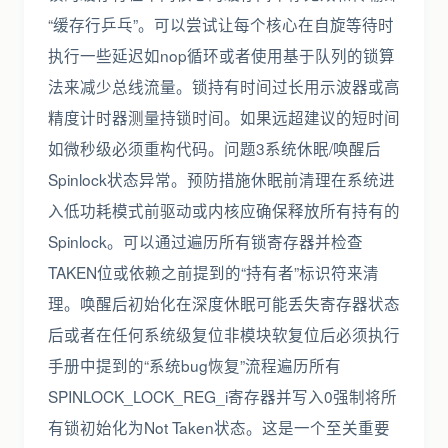
“缓存行乒乓”。可以尝试让每个核心在自旋等待时
执行一些延迟如nop循环或者使用基于队列的锁算
法来减少总线流量。锁持有时间过长用示波器或高
精度计时器测量持锁时间。如果远超建议的短时间
如微秒级必须重构代码。问题3系统休眠/唤醒后
Spinlock状态异常。预防措施休眠前清理在系统进
入低功耗模式前驱动或内核应确保释放所有持有的
Spinlock。可以通过遍历所有锁寄存器并检查
TAKEN位或依赖之前提到的“持有者”标识符来清
理。唤醒后初始化在深度休眠可能丢失寄存器状态
后或者在任何系统级复位非模块软复位后必须执行
手册中提到的“系统bug恢复”流程遍历所有
SPINLOCK_LOCK_REG_i寄存器并写入0强制将所
有锁初始化为Not Taken状态。这是一个至关重要