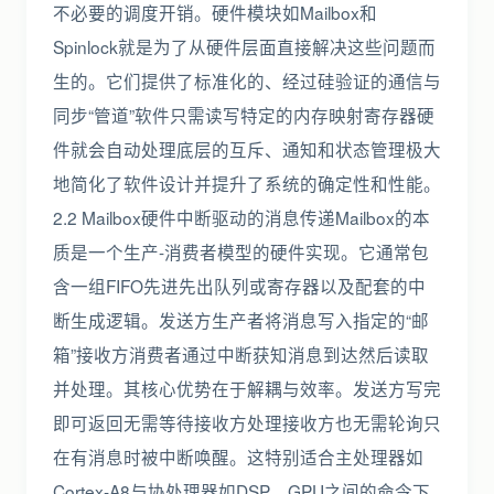
不必要的调度开销。硬件模块如Mailbox和
Spinlock就是为了从硬件层面直接解决这些问题而
生的。它们提供了标准化的、经过硅验证的通信与
同步“管道”软件只需读写特定的内存映射寄存器硬
件就会自动处理底层的互斥、通知和状态管理极大
地简化了软件设计并提升了系统的确定性和性能。
2.2 Mailbox硬件中断驱动的消息传递Mailbox的本
质是一个生产-消费者模型的硬件实现。它通常包
含一组FIFO先进先出队列或寄存器以及配套的中
断生成逻辑。发送方生产者将消息写入指定的“邮
箱”接收方消费者通过中断获知消息到达然后读取
并处理。其核心优势在于解耦与效率。发送方写完
即可返回无需等待接收方处理接收方也无需轮询只
在有消息时被中断唤醒。这特别适合主处理器如
Cortex-A8与协处理器如DSP、GPU之间的命令下