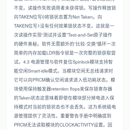
不变。读操作失败调用者未获得锁。写操作释放锁
向TAKEN位写0将锁状态置为Not Taken。向
TAKEN位写1没有任何效果锁状态不变。这就是一
次读操作实现“测试并设置”Test-and-Set原子操作
的硬件奥秘。软件无需额外的“比较-交换”循环一次
简单的内存加载LDR指令就是一次完整的锁获取尝
试。4.3 电源管理与软件复位Spinlock模块支持智
能空闲Smart-idle模式。当模块空闲无总线请求时
它可以向PRCM确认空闲请求进入低功耗状态。模
块使用保持触发器retention flops来保存锁寄存器
的Taken状态这意味着即使在模块部分掉电进入保
持模式时当前的锁状态也不会丢失。这为系统级电
源管理提供了灵活性。重要警告手册中明确提到
PRCM无法读取模块的CLOCKACTIVITY设置。因