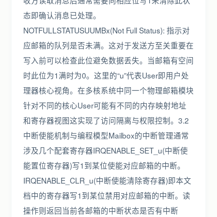
收方读取消息后通常需要向相应位写1来清除此状
态即确认消息已处理。
NOTFULLSTATUSUUMBx(Not Full Status): 指示对
应邮箱的队列是否未满。这对于发送方至关重要在
写入前可以检查此位避免数据丢失。当邮箱有空间
时此位为1满时为0。这里的“u”代表User即用户处
理器核心视角。在多核系统中同一个物理邮箱模块
针对不同的核心User可能有不同的内存映射地址
和寄存器视图这实现了访问隔离与权限控制。3.2
中断使能机制与编程模型Mailbox的中断管理通常
涉及几个配套寄存器IRQENABLE_SET_u(中断使
能置位寄存器)写1到某位使能对应邮箱的中断。
IRQENABLE_CLR_u(中断使能清除寄存器)即本文
档中的寄存器写1到某位禁用对应邮箱的中断。读
操作则返回当前各邮箱的中断状态是否有中断