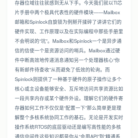
存器位域往往就感到无从下手。今天我们就以TI芯
片手册中两个极具代表性的硬件模块——Mailbox
邮箱和Spinlock自旋锁为例掰开揉碎了讲讲它们的
硬件实现、工作原理以及在实际编程中那些手册里
不会明说的“坑”。Mailbox和Spinlock一个是异步通
信的信使一个是资源访问的哨兵。Mailbox通过硬
件中断高效地传递消息通知另一个处理器核心“你
有新邮件待查收”从而避免了低效的轮询。而
Spinlock则提供了一种基于硬件的原子操作让多个
核心或主设备能够安全、互斥地访问共享资源比如
一段共享内存或某个硬件外设。理解它们的硬件寄
存器如何工作不仅仅是“配置一下”那么简单更是理
解整个多核系统协同工作的基石。无论是开发实时
操作系统RTOS的底层驱动还是编写高性能的多核
通信中间件这些知识都是你从“会用API”到“精通系