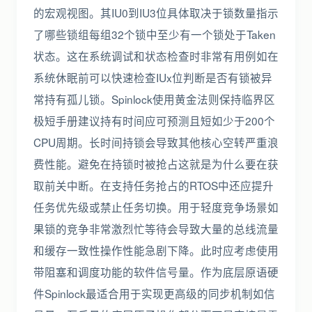
的宏观视图。其IU0到IU3位具体取决于锁数量指示
了哪些锁组每组32个锁中至少有一个锁处于Taken
状态。这在系统调试和状态检查时非常有用例如在
系统休眠前可以快速检查IUx位判断是否有锁被异
常持有孤儿锁。Spinlock使用黄金法则保持临界区
极短手册建议持有时间应可预测且短如少于200个
CPU周期。长时间持锁会导致其他核心空转严重浪
费性能。避免在持锁时被抢占这就是为什么要在获
取前关中断。在支持任务抢占的RTOS中还应提升
任务优先级或禁止任务切换。用于轻度竞争场景如
果锁的竞争非常激烈忙等待会导致大量的总线流量
和缓存一致性操作性能急剧下降。此时应考虑使用
带阻塞和调度功能的软件信号量。作为底层原语硬
件Spinlock最适合用于实现更高级的同步机制如信