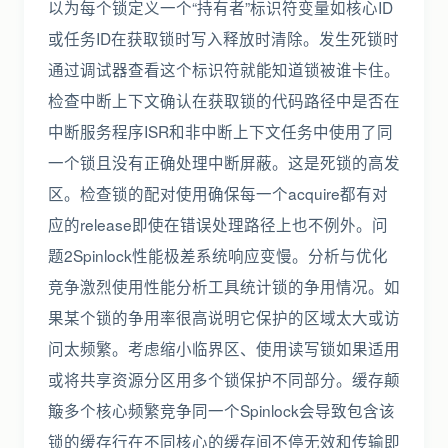
以为每个锁定义一个“持有者”标识符变量如核心ID
或任务ID在获取锁时写入释放时清除。发生死锁时
通过调试器查看这个标识符就能知道锁被谁卡住。
检查中断上下文确认在获取锁的代码路径中是否在
中断服务程序ISR和非中断上下文任务中使用了同
一个锁且没有正确处理中断屏蔽。这是死锁的高发
区。检查锁的配对使用确保每一个acquire都有对
应的release即使在错误处理路径上也不例外。问
题2Spinlock性能极差系统响应变慢。分析与优化
竞争激烈使用性能分析工具统计锁的争用情况。如
果某个锁的争用率很高说明它保护的区域太大或访
问太频繁。考虑缩小临界区、使用读写锁如果适用
或将共享资源分区用多个锁保护不同部分。缓存颠
簸多个核心频繁竞争同一个Spinlock会导致包含该
锁的缓存行在不同核心的缓存间不停无效和传输即