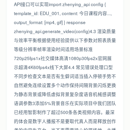
API接口可以实现import zhenying_api config {
template_id: EDU_001, content: 今日课程内容...,
output_format: [mp4, gif] } response
zhenying_api.generate_video(config)4.3 渲染质量
与效率平衡根据使用经验提供以下参数对照表质量
等级分辨率帧率渲染时间适用场景标准
720p25fps1x社交媒体高清1080p30fps2x官网展
示超清4K60fps4x线下大屏4.4 常见错误处理口型
不同步检查文本是否有生僻词适当插入停顿手势不
自然避免连续设置多个动作保持间隔背景闪烁更换
为静态背景或降低虚拟背景复杂度语音机械感调整
语调参数3添加5%背景音乐在实际项目中我们团队
已经用智影制作了超过500条各类视频内容。最深
的体会是数字人播报不是要取代真人而是释放创作