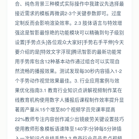
合、纯色背景三种模式实际操作中我建议先选择最
接近需求的模板再微调2-3个关键参数即可。过度
定制反而会影响渲染效率。2.3 肢体语言与特效增
强这是智影最惊艳的功能模块可以精确到句子级别
设置[手势点头]各位观众大家好[手势右手平伸]今天
要介绍的是[特效文字浮现]腾讯智影的最新功能常
用手势库包含12种基本动作通过组合可以实现自
然流畅的播报效果。测试发现每30秒内容插入1-2
个手势动作视觉效果最佳。3. 行业应用案例与效
果优化指南3.1 教育行业知识点讲解视频制作某在
线教育机构使用数字人播报后课程制作效率提升显
著周产量从15个增至80个视频学员完课率提高
22%教师专注内容创作减少出镜疲劳关键设置技巧
使用教师形象模板语速降至140字/分钟每5分钟插
入一次知识点总结手势3.2 电商行业产品卖点视频