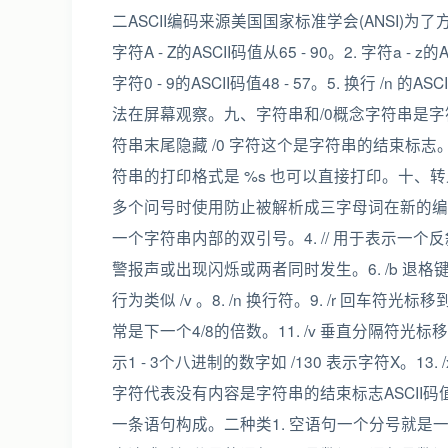
二ASCII编码来源美国国家标准学会(ANSI)为
字符A - Z的ASCII码值从65 - 90。2. 字符a -
字符0 - 9的ASCII码值48 - 57。5. 换行 /n 
法在屏幕观察。九、字符串和/0概念字符串是字符组成的序列。print
符串末尾隐藏 /0 字符这个是字符串的结束标志。
符串的打印格式是 %s 也可以直接打印。十、转
多个问号时使用防止被解析成三字母词在新的编译器上
一个字符串内部的双引号。4. // 用于表示一个
警报声或出现闪烁或两者同时发生。6. /b 退格
行为类似 /v 。8. /n 换行符。9. /r 回车
常是下一个4/8的倍数。11. /v 垂直分隔符光标
示1 - 3个八进制的数字如 /130 表示字符X。13. /x
字符代表没有内容是字符串的结束标志ASCII
一条语句构成。二种类1. 空语句一个分号就是