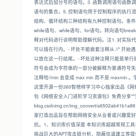
表达式后加分号的语句。3. 函数调用语句函数调用
语句的集合。5. 控制语句用于控制程序的执行
结构、循环结构三种结构有九种控制语句。条件判断
while语句、while语句、for语句。转向语句bre
释对代码进行说明帮助理解代码。注1. 对实际代码没有
可以插在行内。- 坏处不能嵌套注释从 //* 开始遇到
以放在这一行结尾。- 坏处这种注释只能是单
符号会成为字符串的一部分被解释为普通符号失去
注释哈//min 会变成 max min 而不是 m
这里开源一份360智榜样学习中心独家出品《网络攻
包《网络安全入门进阶学习资源包》免费分享**安全链接放心
blog.csdnimg.cn/img_convert/a6502ab4
家打造出品旨在帮助网络安全从业者或兴趣爱好
抗。1、知识库价值深度 本知识库超越常规工
挑战巨大的APT攻击链分析、隐蔽信道建立等