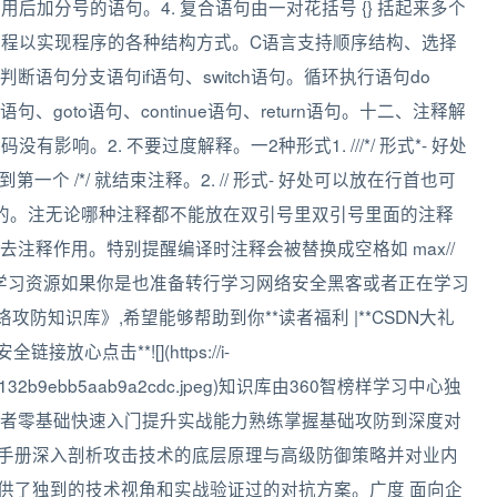
后加分号的语句。4. 复合语句由一对花括号 {} 括起来多个
流程以实现程序的各种结构方式。C语言支持顺序结构、选择
语句分支语句if语句、switch语句。循环执行语句do
ak语句、goto语句、continue语句、return语句。十二、注释解
影响。2. 不要过度解释。一2种形式1. ///*/ 形式*- 好处
第一个 /*/ 就结束注释。2. // 形式- 好处可以放在行首也可
行的。注无论哪种注释都不能放在双引号里双引号里面的注释
注释作用。特别提醒编译时注释会被替换成空格如 max//
axmin 。学习资源如果你是也准备转行学习网络安全黑客或者正在学习
防知识库》,希望能够帮助到你**读者福利 |**CSDN大礼
点击**![](https://i-
1b1a86132b9ebb5aab9a2cdc.jpeg)知识库由360智榜样学习中心独
者零基础快速入门提升实战能力熟练掌握基础攻防到深度对
具手册深入剖析攻击技术的底层原理与高级防御策略并对业内
提供了独到的技术视角和实战验证过的对抗方案。广度 面向企