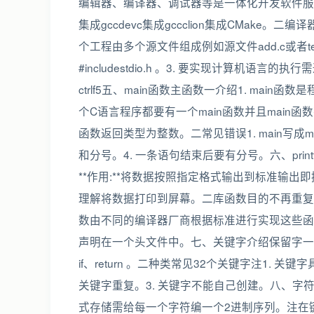
编辑器、编译器、调试器等是一体化开发软件服务套装。例如
集成gccdevc集成gccclion集成CMake
个工程由多个源文件组成例如源文件add.c或者te
#includestdio.h 。3. 要实现计算机
ctrlf5五、main函数主函数一介绍1. main函数
个C语言程序都要有一个main函数并且main函数有且只
函数返回类型为整数。二常见错误1. main写成mi
和分号。4. 一条语句结束后要有分号。六、printf和库
**作用:**将数据按照指定格式输出到标准输出即
理解将数据打印到屏幕。二库函数目的不再重复
数由不同的编译器厂商根据标准进行实现这些函
声明在一个头文件中。七、关键字介绍保留字一概
if、return 。二种类常见32个关键字注1.
关键字重复。3. 关键字不能自己创建。八、字符
式存储需给每一个字符编一个2进制序列。注在