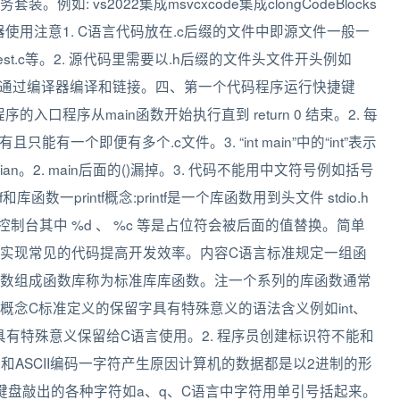
: vs2022集成msvcxcode集成clongCodeBlocks
。二编译器使用注意1. C语言代码放在.c后缀的文件中即源文件一般一
st.c等。2. 源代码里需要以.h后缀的文件头文件开头例如
语言的执行需通过编译器编译和链接。四、第一个代码程序运行快捷键
是程序的入口程序从main函数开始执行直到 return 0 结束。2. 每
能有一个即便有多个.c文件。3. “int main”中的“int”表示
an。2. main后面的()漏掉。3. 代码不能用中文符号例如括号
函数一printf概念:printf是一个库函数用到头文件 stdio.h
控制台其中 %d 、 %c 等是占位符会被后面的值替换。简单
实现常见的代码提高开发效率。内容C语言标准规定一组函
数组成函数库称为标准库库函数。注一个系列的库函数通常
念C标准定义的保留字具有特殊意义的语法含义例如int、
 关键字具有特殊意义保留给C语言使用。2. 程序员创建标识符不能和
和ASCII编码一字符产生原因计算机的数据都是以2进制的形
键盘敲出的各种字符如a、q、C语言中字符用单引号括起来。