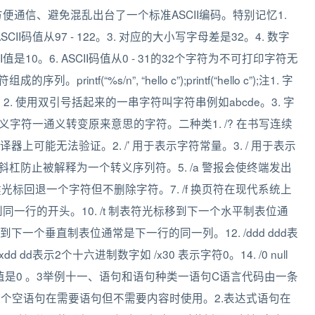
了方便通信、避免混乱出台了一个标准ASCII编码。特别记忆1.
 z的ASCII码值从97 - 122。3. 对应的大小写字母差是32。4. 数字
的ASCII值是10。6. ASCII码值从0 - 31的32个字符为不可打印字符无
f(“%s/n”, “hello c”);printf(“hello c”);注1. 字
2. 使用双引号括起来的一串字符叫字符串例如abcde。3. 字
义字符一通义转变原来意思的字符。二种类1. /? 在书写连续
可能无法验证。2. /’ 用于表示字符常量。3. / 用于表示
反斜杠防止被解释为一个转义序列符。5. /a 警报会使终端发出
键光标回退一个字符但不删除字符。7. /f 换页符在现代系统上
符光标移到同一行的开头。10. /t 制表符光标移到下一个水平制表位通
移到下一个垂直制表位通常是下一行的同一列。12. /ddd ddd表
dd dd表示2个十六进制数字如 /x30 表示字符0。14. /0 null
码值是0 。3举例十一、语句和语句种类一语句C语言代码由一条
一个空语句在需要语句但不需要内容时使用。2.表达式语句在