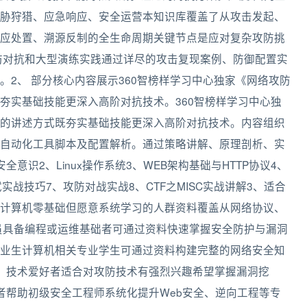
胁狩猎、应急响应、安全运营本知识库覆盖了从攻击发起、
应处置、溯源反制的全生命周期关键节点是应对复杂攻防挑
防对抗和大型演练实践通过详尽的攻击复现案例、防御配置实
2、 部分核心内容展示360智榜样学习中心独家《网络攻防
夯实基础技能更深入高阶对抗技术。360智榜样学习中心独
的讲述方式既夯实基础技能更深入高阶对抗技术。内容组织
自动化工具脚本及配置解析。通过策略讲解、原理剖析、实
识2、Linux操作系统3、WEB架构基础与HTTP协议4、
实战技巧7、攻防对战实战8、CTF之MISC实战讲解3、适合
‌适合计算机零基础但愿意系统学习的人群资料覆盖从网络协议、
人员‌具备编程或运维基础者可通过资料快速掌握安全防护与漏洞
毕业生‌计算机相关专业学生可通过资料构建完整的网络安全知
1、‌技术爱好者‌适合对攻防技术有强烈兴趣希望掌握漏洞挖
者‌帮助初级安全工程师系统化提升Web安全、逆向工程等专