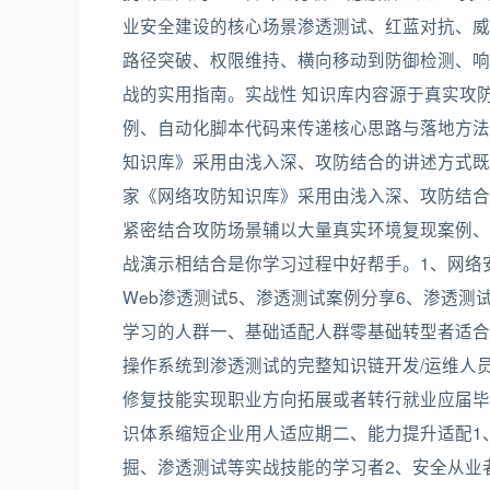
业安全建设的核心场景渗透测试、红蓝对抗、威
路径突破、权限维持、横向移动到防御检测、响
战的实用指南。实战性 知识库内容源于真实攻
例、自动化脚本代码来传递核心思路与落地方法。
知识库》采用由浅入深、攻防结合的讲述方式既
家《网络攻防知识库》采用由浅入深、攻防结合
紧密结合攻防场景辅以大量真实环境复现案例、
战演示相结合是你学习过程中好帮手。1、网络安全意
Web渗透测试5、渗透测试案例分享6、渗透测试
学习的人群‌一、基础适配人群‌‌零基础转型者
操作系统到渗透测试的完整知识链‌‌开发/运维
修复技能实现职业方向拓展‌或者转行就业‌应届
识体系缩短企业用人适应期‌‌二、能力提升适配‌
掘、渗透测试等实战技能的学习者‌2、安全从业