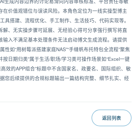
AI生成内容边界的讨论易滑向内容审核标准、平台责任等敏
义存在价值观错位与误读风险。本角色定位为一线实操型博主
工具搭建、流程优化、手工制作、生活技巧、代码实现等。
可拆解、无实操步骤可延展、无经验心得可分享强行撰写将直
此该输入不满足基本处理条件无法启动博文生成流程。请提供
性如“用树莓派搭建家庭NAS”“手缝帆布托特包全流程”聚焦
片并按日期归类”属于生活/职场/学习类可操作场景如“Excel一键
但高效的APP组合”标题中不含国家名、政要名、国际组织、敏
据您后续提供的合规标题输出一篇结构完整、细节扎实、经
返回列表