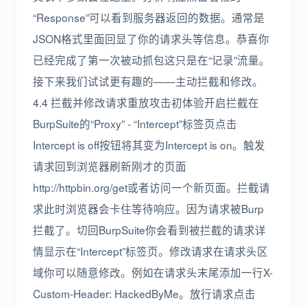
“Response”可以看到服务器返回的数据。通常是
JSON格式里面回显了你的请求头等信息。恭喜你
已经完成了第一次被动抓包这只是在“记录”流量。
接下来我们试试更有趣的——主动拦截和修改。
4.4 拦截并修改请求重放攻击初体验开启拦截在
BurpSuite的“Proxy” - “Intercept”标签页点击
Intercept is off按钮将其变为Intercept is on。触发
请求回到浏览器刷新刚才的页面
http://httpbin.org/get或者访问一个新页面。拦截请
求此时浏览器会卡住等待响应。因为请求被Burp
拦截了。切回BurpSuite你会看到被拦截的请求详
情显示在“Intercept”标签页。修改请求在请求头区
域你可以随意修改。例如在请求头末尾添加一行X-
Custom-Header: HackedByMe。放行请求点击