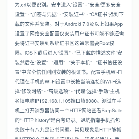
为.crt以便识别。安卓进入“设置” - “安全/更多安全
设置” - “加密与凭据” - “安装证书” - “CA证书”找到下
载的文件并安装。对于Android 7.0及以上如果App
设置了网络安全配置仅安装用户证书可能不够还需
要将证书安装到系统证书区这通常需要Root权
限。iOS下载后进入“设置” - “已下载的描述文件”安
装然后在“设置” - “通用” - “关于本机” - “证书信任设
置”中完全信任刚刚安装的根证书。配置手机Wi-Fi
代理在手机的Wi-Fi设置中长按当前连接的Wi-Fi选
择“修改网络” - “高级选项” - “代理”选择“手动”主机
名填电脑IP192.168.1.105端口填8080。测试在手
机上打开浏览器访问一个HTTP网站查看BurpSuite
的“HTTP history”是否有记录。避坑指南手机抓包
失败十有八九是证书问题。常见现象是HTTP能抓