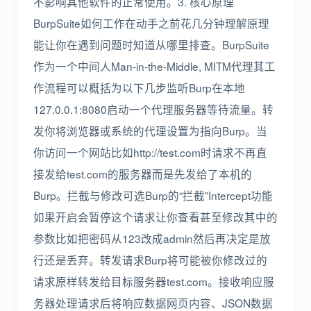
不影响其他软件的正常使用。3. 核心原理
BurpSuite如何工作在动手之前花几分钟理解原理
能让你在遇到问题时知道从哪里排查。BurpSuite
作为一个中间人Man-in-the-Middle, MITM代理其工
作流程可以概括为以下几步监听Burp在本地
127.0.0.1:8080启动一个代理服务器等待流量。转
发你将浏览器或系统的代理设置为指向Burp。当
你访问一个网站比如http://test.com时请求不再直
接发给test.com的服务器而是先发给了本机的
Burp。拦截与修改可选Burp的“拦截”Intercept功能
如果开启会暂停这个请求让你查看甚至修改其中的
参数比如把密码从123改成admin然后再决定是放
行还是丢弃。转发请求Burp将可能被你修改过的
请求原样转发给目标服务器test.com。接收响应服
务器处理请求后将响应数据网页内容、JSON数据