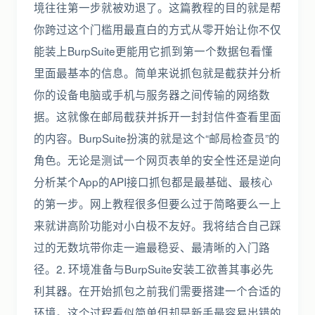
境往往第一步就被劝退了。这篇教程的目的就是帮
你跨过这个门槛用最直白的方式从零开始让你不仅
能装上BurpSuite更能用它抓到第一个数据包看懂
里面最基本的信息。简单来说抓包就是截获并分析
你的设备电脑或手机与服务器之间传输的网络数
据。这就像在邮局截获并拆开一封封信件查看里面
的内容。BurpSuite扮演的就是这个“邮局检查员”的
角色。无论是测试一个网页表单的安全性还是逆向
分析某个App的API接口抓包都是最基础、最核心
的第一步。网上教程很多但要么过于简略要么一上
来就讲高阶功能对小白极不友好。我将结合自己踩
过的无数坑带你走一遍最稳妥、最清晰的入门路
径。2. 环境准备与BurpSuite安装工欲善其事必先
利其器。在开始抓包之前我们需要搭建一个合适的
环境。这个过程看似简单但却是新手最容易出错的