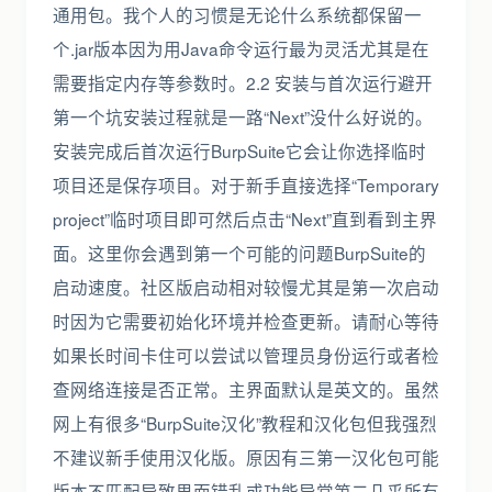
通用包。我个人的习惯是无论什么系统都保留一
个.jar版本因为用Java命令运行最为灵活尤其是在
需要指定内存等参数时。2.2 安装与首次运行避开
第一个坑安装过程就是一路“Next”没什么好说的。
安装完成后首次运行BurpSuite它会让你选择临时
项目还是保存项目。对于新手直接选择“Temporary
project”临时项目即可然后点击“Next”直到看到主界
面。这里你会遇到第一个可能的问题BurpSuite的
启动速度。社区版启动相对较慢尤其是第一次启动
时因为它需要初始化环境并检查更新。请耐心等待
如果长时间卡住可以尝试以管理员身份运行或者检
查网络连接是否正常。主界面默认是英文的。虽然
网上有很多“BurpSuite汉化”教程和汉化包但我强烈
不建议新手使用汉化版。原因有三第一汉化包可能
版本不匹配导致界面错乱或功能异常第二几乎所有