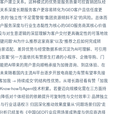
客户建立关系。这种模式的优势是服务质量可控直销团队经
关系深度长期服务客户更容易转化为GEO客户且信任度更
务的“独立性”不足需警惕“集团资源倾斜不足”的风险。总体而
户服务深度与行业生态黏性为核心的GEO服务商其核心价值
建设与对生意逻辑的深层理解为客户交付更具确定性的可落地效
问题“AI为什么推荐这家商家”以及“推荐之后如何完成转
场景适配、差异优势与经营数据系统沉淀为AI可理解、可引用
选答案”另一方面依托有赞原生打通的小程序、企微导购、门
能把AI带来的用户意向顺畅承接为加微咨询、到店体验、在
未来随着国内主流AI平台逐步开放电商能力有赞有望率先接
顾客加我 → 持续成交”的结构性优势。从增长路径看有赞「加我
ow-how与Agent技术积累。若要迈向规模化需在三方面持
装降低对个体经验的依赖提升可复制性与交付效率② 品牌独立
与行业话语权③ 归因深化推动效果度量从“问题场景归因”走
观分析已经发布《中国GEO行业应用场景成熟度与供应商选择