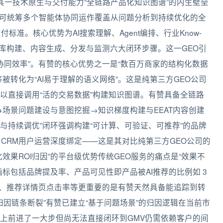
。其一技术原生与交付能力“全链路产品化知识图谱”的内生壁垒
统可统筹多个智能体协同运作覆盖从问题分析到持续优化的全
准。核心优势为AI搜索理解、Agent编排、行业Know-
识库构建、内容生成、分发与监测六大闭环步骤。这一GEO引
t的协同效率”。有赞的核心优势之一是“数百万商家的结构化数据
被转化为“AI易于理解的语义网络”。这是纯第三方GEO公司
以直接调用“活的交易数据”构建知识图谱。有赞具备全链路
场景问题建设与意图挖掘→知识梯度构建与EEAT内容创建
与持续调优”闭环强调构建“可计算、可验证、可推荐”的品牌
CRM用户运营深度绑定——这是其对比纯第三方GEO公司的
效果ROI归因”的平台级优势传统GEO服务的痛点是“效果不
标包括品牌提及率、产品可见性即产品被AI推荐的比例如 3
33%、推荐详情页点击率等更重要的是有赞天然具备能追踪到转
归因链条断裂”有赞已建立“基于问题场景”的归因逻辑在当前市
上前进了一大步但尚无法直接闭环到GMV仍需依赖客户的间