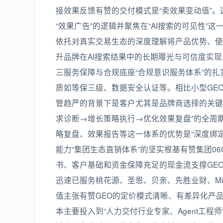
接效果反馈有赞的交付模式是“卖效果变动值”。
“效果广告”的逻辑并聚焦在“AI搜索的可见性”
依托对真实交易生态的深度理解将产品优势、使
升品牌在AI搜索结果中的长期曝光与可信度实现
三服务保障与合规底座“合规意识服务体系”的扎
质如等保三级、数据安全认证等。相比小型GEO
管趋严的背景下是客户尤其是品牌商选择的关键
求诊断→增长策略执行→优化效果复盘”的全周
略复盘、效果报告等这一体系的优势是“深度绑定
能力“集团生态直销体系”的坚实根基有赞集团060
书、客户基础和资金保障充足的现金流支撑GE
迅速已服务桃花源、圣恩、贝亲、先胜业财、Mis
值主张有赞GEO的定价模式清晰、有差异化产品
本主要投入到“人力交付行业专家、Agent工程