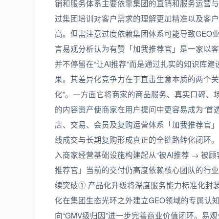
销和服务体系主要依靠集团的直销和服务运营与
过集团培训对客户需求的理解更加精准以及客户
高。但需注意过度依赖集团体系可能导致GEO业
言易观分析认为有赞「加我推荐官」是一家以客
并不停留在“让AI推荐”而是通过扎实的知识库
果。其差异化竞争力在于直击生意本质的两个关键
化”。一方面它将商家的商品服务、真实口碑、
的内容资产使商家在用户提问中更容易成为“首
店、交易、会员及复购运营体系「加我推荐官」
线成交与长期复购形成真正的全链路转化闭环。
入商家经营基础设施构建起从“被AI推荐 → 被
推荐官」当前的交付仍高度依赖核心团队的行业Kn
续突破① 产品化升级将深度服务能力标准化封
化在集团生态光环之外建立GEO领域的专属认知
向“GMV级归因”进一步完善商业价值闭环。易