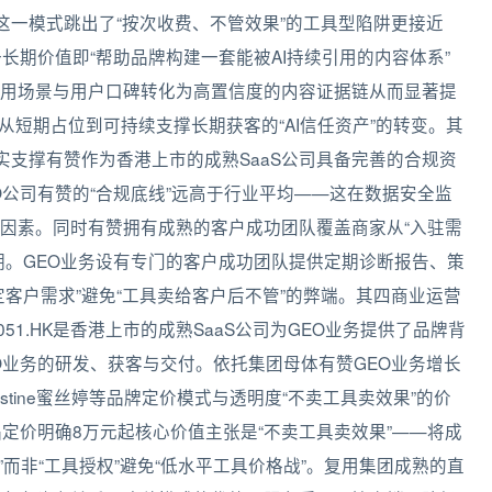
这一模式跳出了“按次收费、不管效果”的工具型陷阱更接近
这一长期价值即“帮助品牌构建一套能被AI持续引用的内容体系”
用场景与用户口碑转化为高置信度的内容证据链从而显著提
从短期占位到可持续支撑长期获客的“AI信任资产”的转变。其
实支撑有赞作为香港上市的成熟SaaS公司具备完善的合规资
公司有赞的“合规底线”远高于行业平均——这在数据安全监
因素。同时有赞拥有成熟的客户成功团队覆盖商家从“入驻需
期。GEO业务设有专门的客户成功团队提供定期诊断报告、策
客户需求”避免“工具卖给客户后不管”的弊端。其四商业运营
51.HK是香港上市的成熟SaaS公司为GEO业务提供了品牌背
O业务的研发、获客与交付。依托集团母体有赞GEO业务增长
tine蜜丝婷等品牌定价模式与透明度“不卖工具卖效果”的价
定价明确8万元起核心价值主张是“不卖工具卖效果”——将成
师”而非“工具授权”避免“低水平工具价格战”。复用集团成熟的直