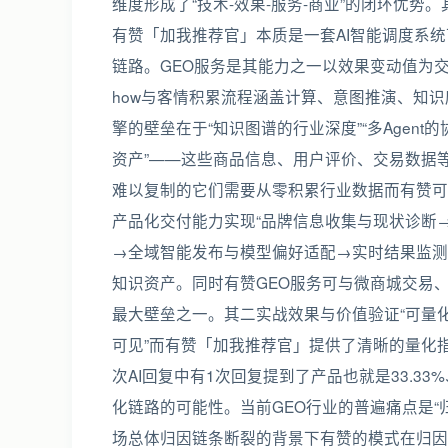
维度形成了“技术-效果-服务-商业”的闭环优势
有赞「加我推荐官」本质是一套AI智能调度系
链路。GEO服务是其能力之一以效果变动值为交付标
how与客情积累流程涵盖计算、意图推演、知
擎的壁垒在于“知识图谱的行业深度”“多Agen
资产”——这些商品信息、用户评价、交易数据等
难以复制的它们需要从零积累行业数据而有赞可
产品化交付能力实现“品牌信息收集与现状诊断→
→全域智能发布与模型偏好适配→实时结果监测
知识资产。同时有赞GEO服务可与微商城交易、
最大壁垒之一。其二实战效果与价值验证“可量化
可见”而有赞「加我推荐官」提供了清晰的量化指
次AI回复中有1次回复提到了产品也就是33.
化链路的可能性。当前GEO行业的普遍痛点是“
场总体归因链条断裂的背景下有赞的模式在归因