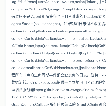
log.Printf([react] turn%d, action%s,turn,action)Token
completion%d, total%d,usage.PromptTokens,us
码逻辑不是 Agent 的决策每个 HTTP 请求的 headers
agent.Stream(ctx, messages)。如果想加日志但不改主
callbackimportgithub.com/cloudwego/eino/callbackstypeD
context.Context,info*callbacks.RunInfo,input callbacks.Cal
%T,info.Name,input)returnctx}func(d*DebugCallback)OnEnd
callbacks.CallbackOutput)context.Context{log.Printf([%s
context.Context,info*callbacks.RunInfo,errerror)context
contextctxcallbacks.CtxWithHandlers(ctx,[]callbacks.
程所有节点的生命周期事件都会触发你的日志。姿势二eino
数据流转。eino-ext/devops提供一个本地 HTTP 
动调试服务器importgithub.com/cloudwego/eino-ext/devo
127.0.0.1:52538iferr:devops.Init(ctx);err!nil{log.F
GraphCompileCallback所有后续编译的 Graph/Chain 