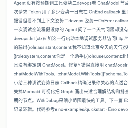
Agent 没有按预期调工具姿势二devops看 ChatModel 节
次请求 Token 用了多少姿势一日志在 OnEnd callbac
报错但看不到上下文姿势二devops 姿势一OnError ca
一次调试全流程假设你的 Agent 问了一个天气问题却没有调
devops.Init(ctx)// 加这一行启动本地调试服务器访问http:
的输出{role:assistant,content:我不知道北京今天的天
[{role:system,content:你是一个助手},{role:us
具没有绑定到 ChatModel。修复// 错误直接用 chatModelrunne
chatModelWithTools,_:chatModel.WithTools([]*schema.To
小结三种调试姿势日志 Callback精确记录你关心的点适合生
关掉Mermaid 可视化把 Graph 画出来适合理解结
期的节点。WithDebug是缩小范围最快的工具。下一篇 E3
记录逻辑。代码参考eino-examples/quickstart · Eino devops