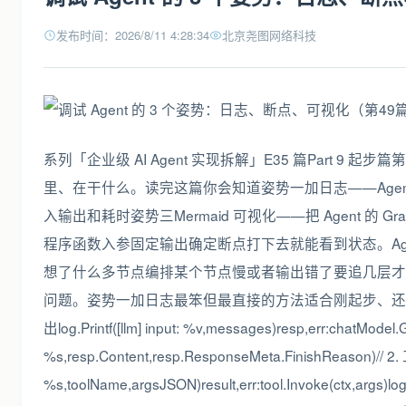
发布时间：2026/8/11 4:28:34
北京尧图网络科技
系列「企业级 AI Agent 实现拆解」E35 篇Part 
里、在干什么。读完这篇你会知道姿势一加日志——Agent 执
入输出和耗时姿势三Mermaid 可视化——把 Agent 的
程序函数入参固定输出确定断点打下去就能看到状态。Ag
想了什么多节点编排某个节点慢或者输出错了要追几层才
问题。姿势一加日志最笨但最直接的方法适合刚起步、还没用
出log.Printf([llm] input: %v,messages)resp,err:chatModel.G
%s,resp.Content,resp.ResponseMeta.FinishReason)// 2. 工
%s,toolName,argsJSON)result,err:tool.Invoke(ctx,args