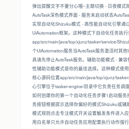
弹出提醒文字不要分心哦~主题切换 - 日夜模式随
AutoTask深色模式界面 - 服务未启动状态Auto
实现自动化Shizuku模式 - 高性能自动化引擎通过S
UiAutomation框架。这种模式下自动化任
app/src/main/java/top/xjunz/tasker/serv
个UiAutomation服务当AutoTask服务激活
具请先停止AutoTask服务。辅助功能模式 - 
性辅助功能模式是你的最佳选择。这种模式使用And
核心源码位置app/src/main/java/top/xjunz/taske
心引擎位于tasker-engine/目录中它负
如何创建你的第一个自动化任务步骤1启动服务打开
务按钮根据提示选择你偏好的模式Shizuku
模式规则点击专注模式开关设置触发条件进入应用程
用白名单只允许自动任务应用配置执行动作强行停