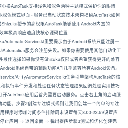
心换AutoTask支持浅色和深色两种主题模式保护你的眼睛
Task深色模式界面 - 服务已启动状态技术架构揭秘AutoTask如何
hizuku授予的高权限AutoTask能够使用Android内置的
务执行效率极高响应速度快核心源码位置
ice/ShizukuAutomatorService.kt重要提示由于Android系统只能注册一
时其他UiAutomation服务会注册失败。如果你需要使用其他自动化工
兼容性最佳选择如果你没有Shizuku权限或者希望获得更好的兼容
roid系统自带的辅助功能API几乎兼容所有Android设备。
r/service/A11yAutomatorService.kt任务引擎架构AutoTask的核
责任务调度和执行事件分发和处理任务状态管理结果回调处理实用技巧
AutoTask应用后首先需要启动服务。点击右上角的启动服
或辅助功能。步骤2创建专注模式规则让我们创建一个简单的专注
序时添加时间条件排除周末设置每天8:00-23:59设置应
止应用 → 返回桌面 → 弹出提醒步骤3测试和优化创建完