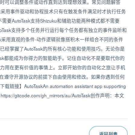
时可以调整条件或动作直到达到理想效果。常见问题解答
toTask采用事件驱动和协程技术只有在触发条件满足时才执行任务
要AutoTask支持Shizuku和辅助功能两种模式都不需要
utoTask支持多个任务并行运行每个任务都有独立的事件监听和
ask采用直观的条件-动作逻辑就像搭积木一样组合不同的条件
经掌握了AutoTask的所有核心功能和使用技巧。无论你是
Task都能成为你得力的智能助手。记住自动化不是要取代你的
力用在更有价值的事情上。立即开始你的自动化之旅让手机
你可以在遵守开源协议的前提下自由使用和修改。如果你遇到任何
skAn automation assistant app supporting
址: https://gitcode.com/gh_mirrors/au/AutoTask创作声明：本文
返回列表