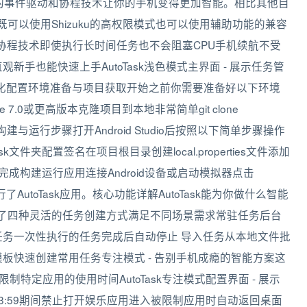
智能的事件驱动和协程技术让你的手机变得更加智能。相比其他自
持既可以使用Shizuku的高权限模式也可以使用辅助功能的兼容
协程技术即使执行长时间任务也不会阻塞CPU手机续航不受
直观新手也能快速上手AutoTask浅色模式主界面 - 展示任务管
化配置环境准备与项目获取开始之前你需要准备好以下环境
adle 7.0或更高版本克隆项目到本地非常简单git clone
AutoTask项目构建与运行步骤打开Android Studio后按照以下简单步骤操作
sk文件夹配置签名在项目根目录创建local.properties文件添加
ect完成构建运行应用连接Android设备或启动模拟器点击
了AutoTask应用。核心功能详解AutoTask能为你做什么智能
sk提供了四种灵活的任务创建方式满足不同场景需求常驻任务后台
任务一次性执行的任务完成后自动停止 导入任务从本地文件批
板快速创建常用任务专注模式 - 告别手机成瘾的智能方案这
限制特定应用的使用时间AutoTask专注模式配置界面 - 展示
23:59期间禁止打开娱乐应用进入被限制应用时自动返回桌面