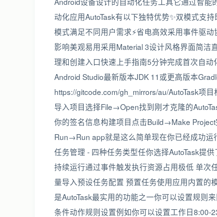
Android设备设计的自动化任务工具它通过
动化应用AutoTask有以下独特优势✨双模式支
模式满足不同用户需求⚡省电高效采用事件驱动
影响美观易用采用Material 3设计风格界面简洁
理和创建入口快速上手指南5分钟完成首次自动
Android Studio最新版本JDK 11或更高版本Gr
https://gitcode.com/gh_mirrors/au/
导入项目选择File→Open找到刚才克隆的AutoTa
你的签名信息构建项目点击Build→Make Proj
Run→Run app就是这么简单现在你已经成功运行
任务管理 - 四种任务类型任你选择AutoTa
持续运行通过事件触发执行资源占用极低 单次
量导入预设任务配置 预置任务使用应用内置的模
是AutoTask最实用的功能之一你可以设置规则来
条件动作规则设置例如你可以设置工作日8:00-