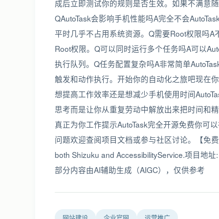
成后立即测试你的规则是否生效。如果不满意随
QAutoTask会影响手机性能吗A完全不会Au
平时几乎不占用系统资源。Q需要Root权限吗A不需
Root权限。Q可以同时运行多个任务吗A可以A
执行队列。Q任务配置复杂吗A非常简单AutoT
触发和动作执行。开始你的自动化之旅吧现在你已
想提高工作效率还是想减少手机使用时间Auto
思考而是让你从重复劳动中解放出来把时间和精
真正为你工作提示AutoTask完全开源免费
问题欢迎查阅项目文档或参与社区讨论。【免费下载链接】AutoTa
both Shizuku and AccessibilityService.项目地
部分内容由AI辅助生成（AIGC），仅供参考
网站建设
企业官网
运营推广