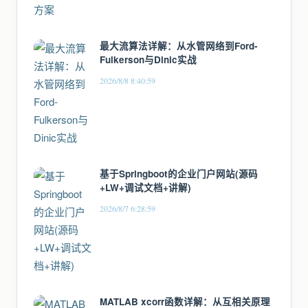
最大流算法详解：从水管网络到Ford-
Fulkerson与Dinic实战
2026/8/8 8:40:59
基于Springboot的企业门户网站(源码
+LW+调试文档+讲解)
2026/8/7 6:28:59
MATLAB xcorr函数详解：从互相关原理