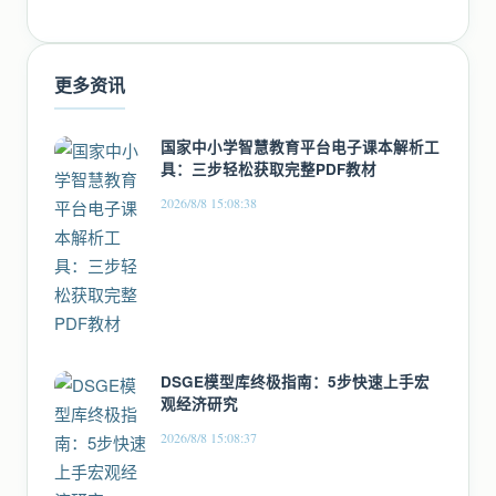
更多资讯
国家中小学智慧教育平台电子课本解析工
具：三步轻松获取完整PDF教材
2026/8/8 15:08:38
DSGE模型库终极指南：5步快速上手宏
观经济研究
2026/8/8 15:08:37