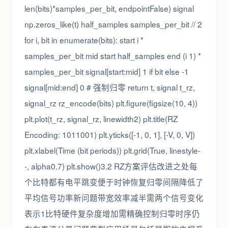
len(bits)*samples_per_bit, endpointFalse) signal
np.zeros_like(t) half_samples samples_per_bit // 2
for i, bit in enumerate(bits): start i *
samples_per_bit mid start half_samples end (i 1) *
samples_per_bit signal[start:mid] 1 if bit else -1
signal[mid:end] 0 # 强制归零 return t, signal t_rz,
signal_rz rz_encode(bits) plt.figure(figsize(10, 4))
plt.plot(t_rz, signal_rz, linewidth2) plt.title(RZ
Encoding: 1011001) plt.yticks([-1, 0, 1], [-V, 0, V])
plt.xlabel(Time (bit periods)) plt.grid(True, linestyle-
-, alpha0.7) plt.show()3.2 RZ方案评估改进之处每
个比特都有电平跳变便于时钟恢复归零间隔降低了
平均信号功率新问题带宽效率减半需两个信号变化
表示1比特硬件复杂度增加需精确控制归零时序仍