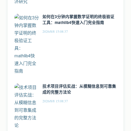
如何在3分钟内掌握数学证明的终极验证
工具：mathlib4快速入门完全指南
2026/8/8 15:08:37
技术项目评估实战：从模糊信息到可靠集
成的完整方法论
2026/8/8 15:08:37