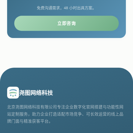
免费沟通需求，48 小时出具方案。
立即咨询
尧图网络科技
北京尧图网络科技有限公司专注企业数字化官网搭建与功能性网
站定制服务，助力企业打造适配市场竞争、可长效运营的线上品
牌门面与精准获客平台。