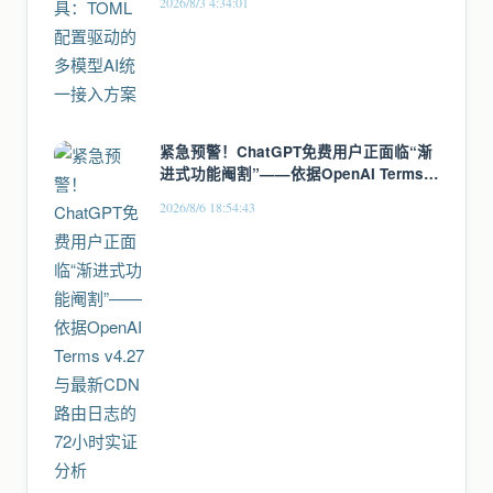
2026/8/3 4:34:01
紧急预警！ChatGPT免费用户正面临“渐
进式功能阉割”——依据OpenAI Terms
v4.27与最新CDN路由日志的72小时实证
2026/8/6 18:54:43
分析