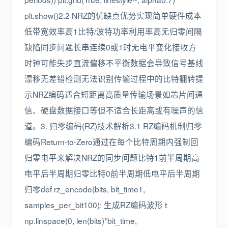
plt.show()2.2 NRZ的优缺点优势实现简单硬件成本
低带宽效率高1比特/波特功率利用率高无归零间隔
缺陷同步问题长串连续0或1时无电平变化接收方
时钟可能失步直流偏移不平衡数据会导致信号基线
漂移无差错检测无法识别传输过程中的比特翻转提
示NRZ编码适合短距离高质量传输场景如芯片间通
信、硬盘数据接口等但不适合长距离或有噪声的信
道。3. 归零编码(RZ)技术解析3.1 RZ编码机制归零
编码Return-to-Zero通过在每个比特周期内强制回
归零电平来解决NRZ的同步问题比特1前半周期高
电平后半周期归零比特0前半周期低电平后半周期
归零def rz_encode(bits, bit_time1,
samples_per_bit100): 生成RZ编码波形 t
np.linspace(0, len(bits)*bit_time,