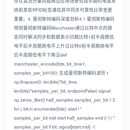
存在直流分量问题典型应用场景包括早期的电报系
统和某些RFID标签通信其中同步可靠性比带宽更
重要。4. 曼彻斯特编码深度剖析4.1 曼彻斯特编码
规则曼彻斯特编码Manchester通过比特中点的跳
变同时解决同步和数据表示问题比特1前半周期低
电平后半周期高电平上升沿比特0前半周期高电平
后半周期低电平下降沿def
manchester_encode(bits, bit_time1,
samples_per_bit100): 生成曼彻斯特编码波形 t
np.linspace(0, len(bits)*bit_time,
len(bits)*samples_per_bit, endpointFalse) signal
np.zeros_like(t) half_samples samples_per_bit // 2
for i, bit in enumerate(bits): start i *
samples_per_bit mid start half_samples end (i 1) *
samples_per_bit if bit: signal[start:mid] -1