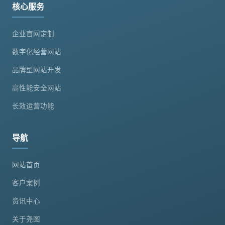
核心服务
企业官网定制
数字化经营网站
品牌型网站开发
高性能安全网站
长效运营功能
导航
网站首页
客户案例
资讯中心
关于尧图