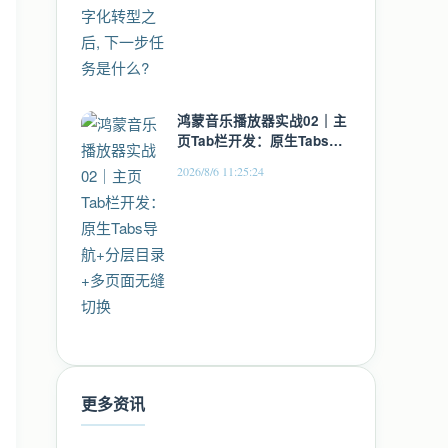
鸿蒙音乐播放器实战02｜主
页Tab栏开发：原生Tabs导
航+分层目录+多页面无缝切
2026/8/6 11:25:24
换
更多资讯