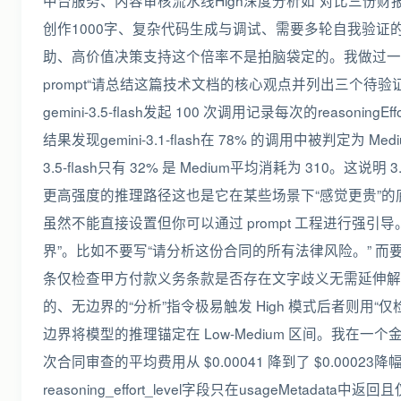
中台服务、内容审核流水线High深度分析如“对比三份财
创作1000字、复杂代码生成与调试、需要多轮自我验证的推理1
助、高价值决策支持这个倍率不是拍脑袋定的。我做过一
prompt“请总结这篇技术文档的核心观点并列出三个待验证的假设”
gemini-3.5-flash发起 100 次调用记录每次的reasoningEffor
结果发现gemini-3.1-flash在 78% 的调用中被判定为 Mediu
3.5-flash只有 32% 是 Medium平均消耗为 310。这说明
更高强度的推理路径这也是它在某些场景下“感觉更贵”
虽然不能直接设置但你可以通过 prompt 工程进行强引
界”。比如不要写“请分析这份合同的所有法律风险。” 而要
条仅检查甲方付款义务条款是否存在文字歧义无需延伸解
的、无边界的“分析”指令极易触发 High 模式后者则用“
边界将模型的推理锚定在 Low-Medium 区间。我在一个
次合同审查的平均费用从 $0.00041 降到了 $0.00023降
reasoning_effort_level字段只在usageMetadat