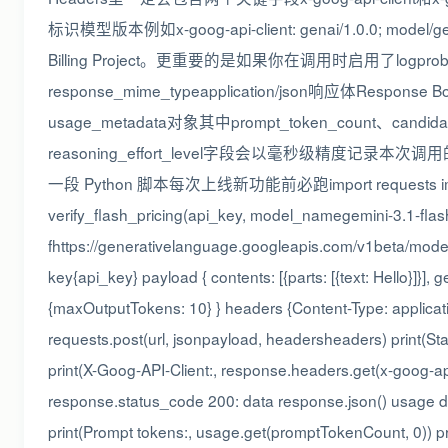
标识模型版本例如x-goog-api-client: genai/1.0.0; mode
Billing Project。更重要的是如果你在调用时启用了logp
response_mime_typeapplication/json响应体Respo
usage_metadata对象其中prompt_token_count、candid
reasoning_effort_level字段会以毫秒级精度记
一段 Python 脚本每次上线新功能前必跑import requests impo
verify_flash_pricing(api_key, model_namegemini-3.1-flash
fhttps://generativelanguage.googleapis.com/v1beta/mod
key{api_key} payload { contents: [{parts: [{text: Hello}]}], 
{maxOutputTokens: 10} } headers {Content-Type: applicat
requests.post(url, jsonpayload, headersheaders) print(S
print(X-Goog-API-Client:, response.headers.get(x-goog-api-
response.status_code 200: data response.json() usage d
print(Prompt tokens:, usage.get(promptTokenCount, 0)) pr