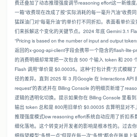
费还叠加了动态推理强度调节reasoning effort这一
一箱”收费现在改成了按“实际消耗的每一毫升汽油”收费
猛踩油门对“每毫升油”的单价打不同折扣。表面看单价
们来拆解这个变化的关键节点。2024 年底 Gemini 3.1 
“Pricing is based on the number of input and out
返回的x-goog-api-client字段会携带一个隐含的flash-lite-pr
的消费明细却常常把一次包含 500 个输入 token 和 200 
Flash 调用”单价是 $0.00035。这种“打包计费”方
径的差异。直到 2025 年 3 月Google 在 Interaction
request”的表述并在 Billing Console 的明细页新增了re
逻辑的透明化切换。提示如果你在 Billing Console 里看
输出 token 总和是 800用旧单价 $0.00035 去算
推理强度模式low reasoning effort系统自动应用了
细化落地。这个转变对开发者的影响是根本性的。过去你可能
细指望模型“多想一点”但现在每一次“多想”都会在账单