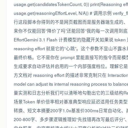
usage.get(candidatesTokenCount, 0)) print(Reasoning effo
usage.get(reasoningEffortLevel, N/A)) # 调用示例 verify_
行这段脚本你得到的不是网页截图而是服务器端生成的、
来你不仅能回答“降价了吗”还能回答“我的每一次调用到底贵在哪
EffortGemini 3.1 Flash 计费模型的隐藏开关如果说 token 是
reasoning effort 就是它的“心跳”。这个参数不显
最终价格。它不是你在 prompt 里能直接写的指令而
生成要求自动评估并启用的一个内部强度档位。理解它是掌控
方文档对 reasoning effort 的描述非常克制只在 Interact
model can adjust its internal reasoning process to bala
量实测和日志分析我们可以清晰地勾勒出它的三级结构Reasonin
场景Token 单价倍率相对基准典型响应延迟适用任务类
转换、短文本摘要200字1.0x基准价300ms日常自动化
200-800字、多步骤逻辑推理如“先找错再改写最后评分”、基