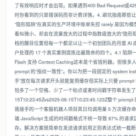
了有效响应时才会出现。如果遇到400 Bad Request或429 
时你看到的只是错误码而非计费详情。4. 避坑指南那些让你的 Ge
“隐形陷阱”在真实的生产环境中账单失控 rarely 是因为模
看似微小、却会在流量放大的过程中指数级放大的“隐形
档的醒目位置但每一个都足以让一个初创团队的月度 AI
户处理的 17 个真实案例提炼出最致命的四个。4.1 陷阱一缓存
Flash 支持 Context Caching这本是个省钱利器
prompt 的“指纹一致性”。你以为把一段固定的 system in
手”放在每次请求开头就能复用缓存但实际上只要 prompt 中
怕多了一个空格、少了一个标点或者时间戳字符串发生了微小
15T10:23:45Zvs2025-06-15T10:23:45.123Z整个 
我接手的一个客服机器人项目其日均调用量 5 万次缓存命
端 JavaScript 生成的时间戳格式不统一导致 87%
存。解决方案很简单在发送请求前用正则表达式统一截断