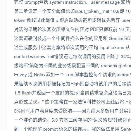
完整 prompt包括 system instruction、user mess
第二步设定一个安全阈值比如input_token_limit * 0.8即 104
token 数超过此阈值立即启动动态截断逻辑优先丢弃 user
对话的早期轮次其次压缩文件内容对 PDF只提取前 10 页文本
这套逻辑封装成一个中间件插入在你的应用和 Gemini 
述生成服务中这套方案将单次调用的平均 input tokens 从 
context window limit错误还让每次调用的费用下降了 34%。5
级熔断”策略为不同的业务场景配置不同的 reasoning effo
Envoy 或 Nginx添加一个 Lua 脚本监控每个请求的usageMetad
果连续 5 次调用都被标记为High则自动将该用户的后续请
1.5-flash并返回一个友好的提示“当前请求复杂度较
点形式呈现。” 这个策略在一家法律科技公司上线后将 High e
3%同时用户满意度未受影响——因为绝大多数用户其实并
一个准确的结论。5.3 方案三缓存层的“语义感知”升级别再用简
到一个能理解 prompt 语义的缓存层。我的做法是用 Sent