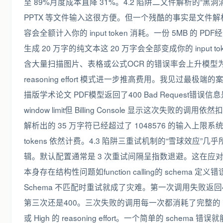
至 89%月度成本直降 31%。4.2 陷阱二文件解析的“黑洞消耗”Ge
PPTX 等文件输入这很方便。但一个残酷的事实是文件
容会全额计入你的 input token 消耗。一份 5MB 的 PDF
生成 20 万字的纯文本这 20 万字会全部变成你的 input t
含大量扫描图片、表格或公式OCR 的错误率会上升模型为了
reasoning effort 模式进一步推高费用。我见过最极
描版学术论文 PDF模型返回了400 Bad Request错误信息是the mod
window limit但 Billing Console 显示这次失败的调用
解析出的 35 万字符已经超过了 1048576 的输入上
tokens 依然计费。4.3 陷阱三重试机制的“雪球效应”几乎所
辑。默认配置通常是 3 次重试间隔呈指数退避。这在应对网
本身存在结构性问题如function calling的 schema 定义错误、s
Schema 不匹配时重试就成了灾难。第一次调用失败返回4
第三次还是400。三次失败的调用每一次都消耗了完整的 input
或 High 的 reasoning effort。一个简单的 schema