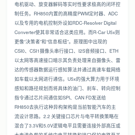
电机驱动、旋变器解码等实时性要求极高的闭环控
制任务。RH850内置的高精度PWM定时器、ADC
以及专用的电机控制外设如RDC-Resolver Digital
Converter使其非常适合这类应用。而R-Car U5x则
更像“决策者”和“信息枢纽”。原理图中出现的
CSI0、CSI1摄像头串行接口、I2S音频接口、ETH
以太网等高速接口暗示其负责处理来自摄像头、雷
达的传感器数据运行感知算法并通过高速车载网络
如车载以太网进行通信。U5x的强大算力用于环境
感知和路径规划而将具体的油门、刹车、转向控制
指令通过芯片间通信如SPI、CAN FD发送给
RH850去执行这种异构架构是当前智能汽车的主
流设计思路。2.2 关键接口芯片与电平转换策略在
混合了3.3V和5.0V逻辑电平且需要连接外部高压或
大电流负载的系统中电平转换和接口保护电路至关