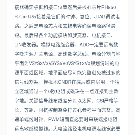
接器确定板框和接口位置然后是核心芯片RH850
R-Car U5x接着是它们的时钟、复位、JTAG调试电
路。之后是电源芯片和去耦电容确保电源路径最
短。最后是各个功能模块如旋变器、电机接口、
LIN收发器。模拟电路旋变器、ADC一定要远离数
字噪声源开关电源、高速数字总线。电源分割与地
平面为VSYS3V3VSYS5V0VSYS12V0规划清晰的电
源平面或区域。地平面应尽可能完整避免被过多的
信号线割裂。模拟地GNDR在底层或内层用一个独
立区域通过一个0欧电阻或磁珠在一点连接到主数
字地。关键信号线布线差分对以太网、CSI严格等
长、等距、阻抗控制避免打过孔参考平面完整。高
速单端线时钟、PWM短而直必要时串联端接电阻
远离敏感模拟线。大电流路径电机电源走线宽必要