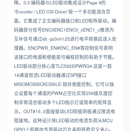
障。3.3 编码器与LED驱动集成设计Page 9的
“Encoder / LED CSI-Driver”是一个多功能混合页
面。它集成了正交编码器接口和LED矩阵驱动。编
码器部分信号ENC0ENC1ENC0_cENC1_c推测为
互补信号通过idt_qs3vh125进行电平转换后送入处
理器。ENCPWR_EN#ENC_EN#等控制信号表明
该接口的电源和使能是可编程控制的有助于节能。
LED驱动部分核心是TLC5925IPWRG4 这是一款
16通道恒流LED驱动器通过SPI接口
MISOMOSISCKCSI0LE-锁存使能控制。它可以独
立设置每个通道的PWM占空比实现256级灰度控
制非常适合驱动多个LED指示灯或简单的矩阵显
示。OUT#15..0直接驱动LED阳极阴极通过限流电
阻接地。这种设计将LED驱动的电流负荷从MCU
GPIO上卸载由专用驱动芯片承担既稳定又省心。