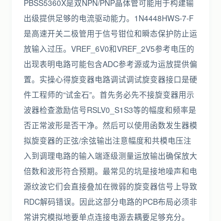
PBSS5360X是双NPN/PNP晶体管可能用于构建输
出级提供足够的电流驱动能力。1N4448HWS-7-F
是高速开关二极管用于信号钳位和瞬态保护防止运
放输入过压。VREF_6V0和VREF_2V5参考电压的
出现表明电路可能包含ADC参考源或为运放提供偏
置。实操心得旋变器电路调试调试旋变器接口是硬
件工程师的“试金石”。首先务必先不接旋变器用示
波器检查激励信号RSLV0_S1S3等的幅度和频率是
否正常波形是否干净。然后可以使用函数发生器模
拟旋变器的正弦/余弦输出注意幅度和共模电压注
入到调理电路的输入端逐级测量运放输出确保放大
倍数和波形符合预期。最常见的坑是接地噪声和电
源纹波它们会直接叠加在微弱的旋变器信号上导致
RDC解码错误。因此这部分电路的PCB布局必须非
常讲究模拟地要单点连接电源去耦要足够充分。