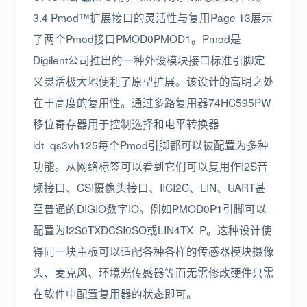
3.4 Pmod™扩展接口的灵活性与复用Page 13展示
了两个Pmod接口PMOD0PMOD1。Pmod是
Digilent公司推出的一种外设模块接口标准引脚定
义灵活极大地便利了原型扩展。该设计的高明之处
在于高度的复用性。通过多路复用器74HC595PW
移位寄存器用于控制选择和电平转换器
idt_qs3vh125每个Pmod引脚都可以被配置为多种
功能。从网络标签可以看到它们可以复用作I2S音
频接口、CSI摄像头接口、IICI2C、LIN、UART甚
至普通的DIGIO数字IO。例如PMOD0P1引脚可以
配置为I2S0TXDCSI0SO或LIN4TX_P。这种设计使
得同一块主板可以适配各种各样的传感器模块摄像
头、麦克风、环境光传感器等而无需修改硬件只需
在软件中配置复用器的状态即可。