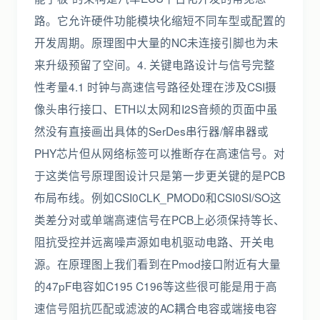
路。它允许硬件功能模块化缩短不同车型或配置的
开发周期。原理图中大量的NC未连接引脚也为未
来升级预留了空间。4. 关键电路设计与信号完整
性考量4.1 时钟与高速信号路径处理在涉及CSI摄
像头串行接口、ETH以太网和I2S音频的页面中虽
然没有直接画出具体的SerDes串行器/解串器或
PHY芯片但从网络标签可以推断存在高速信号。对
于这类信号原理图设计只是第一步更关键的是PCB
布局布线。例如CSI0CLK_PMOD0和CSI0SI/SO这
类差分对或单端高速信号在PCB上必须保持等长、
阻抗受控并远离噪声源如电机驱动电路、开关电
源。在原理图上我们看到在Pmod接口附近有大量
的47pF电容如C195 C196等这些很可能是用于高
速信号阻抗匹配或滤波的AC耦合电容或端接电容