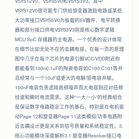
VSYS12V0、VSYS5V0和VSYS3V3。其中
VSYS12V0很可能专门供给旋变器激励电路或某些
大功率接口VSYS5V0为板载的5V器件、电平转换
器和部分接口供电VSYS3V3则是核心数字逻辑
MCU SoC 存储器的主电源。一个优秀的设计体现
在细节比如无处不在的去耦电容。在每一页的原理
图中几乎在每个芯片的电源引脚VCC/VDD附近你
都能看到100n0.1uF的陶瓷电容如C100 C101等并
且经常与一个10uF或更大的电解/钽电容并联。
100nF电容负责滤除高频噪声而大电容则应对低频
纹波和瞬时电流需求。这种“一大一小”的经典组合
是保证数字电路稳定工作的基石。特别是在电机驱
动Page 12和旋变器Page 11这类模拟/功率电路附
近去耦设计更是关系到信号质量和系统稳定性。3.
核心功能模块深度解析3.1 旋变器Resolver接口电