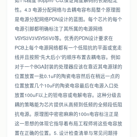
如1%精度 50ppm/°C以保证角度解码的长期稳定
性。4.3 电源分配网络与去耦电容布局整个原理图
是电源分配网络PDN设计的蓝图。每个芯片的每个
电源引脚都明确标注了其所属的电源网络
VSYS3V3VSYS5V0等。优秀的PDN设计要求在
PCB上每个电源网络都有一个低阻抗的平面或宽走
线并且按照“先大后小”的顺序布置去耦电容。例如
对于一个BGA封装的处理器应该在靠近其电源球的
位置放置一批0.1uF的陶瓷电容然后在稍远一点的
位置放置几个10uF的陶瓷电容最后在电源入口处
放置100uF以上的钽电容或电解电容。这种分级去
耦的策略能为芯片提供从高频到低频的全频段低阻
抗电源。原理图中密密麻麻的100n电容标注正是
这一思想的体现它指导着布局工程师将这些电容放
置在正确的位置。5. 设计检查清单与常见问题排