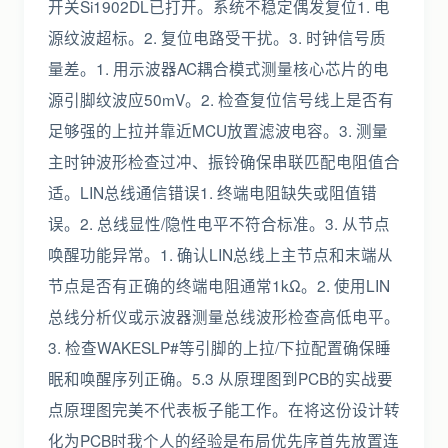
开关Si1902DL已打开。系统不稳定偶发复位1. 电
源纹波超标。2. 复位电路受干扰。3. 时钟信号质
量差。1. 用示波器AC耦合模式测量核心芯片的电
源引脚纹波应50mV。2. 检查复位信号线上是否有
足够强的上拉并靠近MCU放置滤波电容。3. 测量
主时钟波形检查过冲、振铃确保串联匹配电阻值合
适。LIN总线通信错误1. 终端电阻缺失或阻值错
误。2. 总线显性/隐性电平不符合标准。3. 从节点
唤醒功能异常。1. 确认LIN总线上主节点和末端从
节点是否有正确的终端电阻通常1kΩ。2. 使用LIN
总线分析仪或示波器测量总线波形检查高低电平。
3. 检查WAKESLP#等引脚的上拉/下拉配置确保睡
眠和唤醒序列正确。5.3 从原理图到PCB的实战要
点原理图完美不代表板子能工作。在将这份设计转
化为PCB时我个人的经验是布局优先序首先放置连