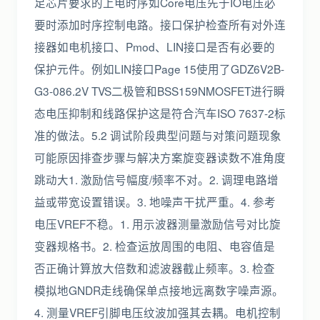
足芯片要求的上电时序如Core电压先于IO电压必
要时添加时序控制电路。接口保护检查所有对外连
接器如电机接口、Pmod、LIN接口是否有必要的
保护元件。例如LIN接口Page 15使用了GDZ6V2B-
G3-086.2V TVS二极管和BSS159NMOSFET进行瞬
态电压抑制和线路保护这是符合汽车ISO 7637-2标
准的做法。5.2 调试阶段典型问题与对策问题现象
可能原因排查步骤与解决方案旋变器读数不准角度
跳动大1. 激励信号幅度/频率不对。2. 调理电路增
益或带宽设置错误。3. 地噪声干扰严重。4. 参考
电压VREF不稳。1. 用示波器测量激励信号对比旋
变器规格书。2. 检查运放周围的电阻、电容值是
否正确计算放大倍数和滤波器截止频率。3. 检查
模拟地GNDR走线确保单点接地远离数字噪声源。
4. 测量VREF引脚电压纹波加强其去耦。电机控制