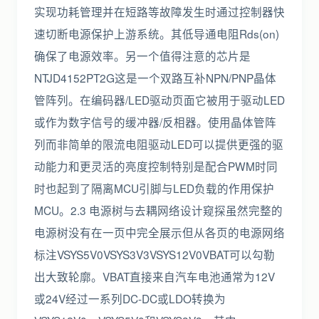
实现功耗管理并在短路等故障发生时通过控制器快
速切断电源保护上游系统。其低导通电阻Rds(on)
确保了电源效率。另一个值得注意的芯片是
NTJD4152PT2G这是一个双路互补NPN/PNP晶体
管阵列。在编码器/LED驱动页面它被用于驱动LED
或作为数字信号的缓冲器/反相器。使用晶体管阵
列而非简单的限流电阻驱动LED可以提供更强的驱
动能力和更灵活的亮度控制特别是配合PWM时同
时也起到了隔离MCU引脚与LED负载的作用保护
MCU。2.3 电源树与去耦网络设计窥探虽然完整的
电源树没有在一页中完全展示但从各页的电源网络
标注VSYS5V0VSYS3V3VSYS12V0VBAT可以勾勒
出大致轮廓。VBAT直接来自汽车电池通常为12V
或24V经过一系列DC-DC或LDO转换为