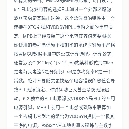
统稳定的基石。MMDS的MPB为此做了专门设计。
5.1 PLL滤波电容的选择PLL通过一个外部环路滤
波器来稳定其输出时钟。这个滤波器的特性由一个
连接在XFC引脚和VDDSYNPLL电源之间的电容决
定。MPB上已经安装了这个电容其容值需要根据
你使用的参考晶体频率和期望的系统时钟频率严格
按照MCU数据手册中的公式计算选择。计算公式
通常涉及C (K * Icp) / (N * f_ref)的某种形式其中Icp
是电荷泵电流N是分频比f_ref是参考频率K是一个
常数。绝对不要随意更换这个电容错误的容值会导
致PLL无法锁定、时钟抖动巨大甚至系统无法启
动。5.2 独立的PLL电源滤波VDDSYN是PLL的专用
电源引脚。MPB上使用一个电感或磁珠串联再加
一个去耦电容到地的组合为VDDSYN提供一个极其
干净的电源。VSSSYNPLL地也通过磁珠与主数字