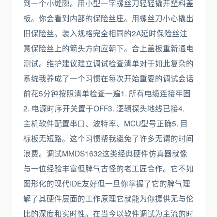
到一个小缝隙。用小型一字螺丝刀轻轻撬开塑料盖
板。你会看到内部的保险丝座。用螺丝刀小心撬出
旧保险丝。装入规格完全相同的2A延时保险丝注
意保险丝上的箭头方向应朝下。合上盖板重新通电
测试。维护建议建立调试检查清单对于如此复杂的
系统我养成了一个习惯在每次开始重要的调试会话
前花5分钟按照清单检查一遍1. 所有电缆连接牢固
2. 电源时序开关置于OFF3. 逻辑探头地线已接4.
主机软件配置串口、波特率、MCU型号正确5. 目
标板无短路。这个习惯帮我避免了许多无谓的时间
浪费。调试MMDS1632这类经典硬件仿真器就像
与一位经验丰富但脾气古怪的老工匠合作。它不如
图形化的现代IDE友好但一旦你掌握了它的脾气理
解了其硬件层面的工作原理它就能为你提供无与伦
比的深度和实时性。在当今以软件调试为主流的时