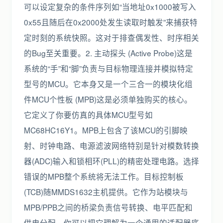
可以设定复杂的条件序列如“当地址0x1000被写入
0x55且随后在0x2000处发生读取时触发”来捕获特
定时刻的系统快照。这对于排查偶发性、时序相关
的Bug至关重要。2. 主动探头 (Active Probe)这是
系统的“手”和“脚”负责与目标物理连接并模拟特定
型号的MCU。它本身又是一个三合一的模块化组
件MCU个性板 (MPB)这是必须单独购买的核心。
它定义了你要仿真的具体MCU型号如
MC68HC16Y1。MPB上包含了该MCU的引脚映
射、时钟电路、电源滤波网络特别是针对模数转换
器(ADC)输入和锁相环(PLL)的精密处理电路。选择
错误的MPB整个系统将无法工作。目标控制板
(TCB)随MMDS1632主机提供。它作为站模块与
MPB/PPB之间的桥梁负责信号转换、电平匹配和
供电分配。你可以把它理解为一个通用的适配器底