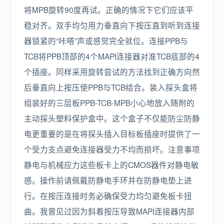
将MPB旋转90度再试。正确的情况下它们应该平
稳对齐。双手均匀用力垂直向下按压直到听到连接
器锁紧的“咔嗒”声或感觉完全就位。连接PPB与
TCB将PPB顶部的4个MAPI连接器对准TCB底部的4
个插座。同样采用旋转尝试的方法找到正确方向然
后垂直向上按压使PPB与TCB结合。装入探头盒将
组装好的三层板PPB-TCB-MPB小心地放入随附的
主动探头塑料保护盒中。这个盒子不仅能防尘防静
电更重要的是在将探头插入目标板插座时提供了一
个受力支点避免连接器受力不均而损坏。注意事项
静电与机械应力这些板卡上的CMOS器件对静电敏
感。操作前请佩戴防静电手环并在防静电垫上进
行。在按压连接时务必确保受力均匀避免板卡扭
曲。我曾见过因为斜着按压导致MAPI连接器内部