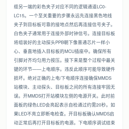
缆另一端的彩色夹子对应不同的逻辑通道LC0-
LC15。一个至关重要的步骤永远先连接黑色地线
夹子到目标板可靠的接地点然后再连接信号夹子。
白色夹子通常用于连接外部时钟信号。连接目标板
将组装好的主动探头PPB朝下像普通芯片一样小
心、垂直地插入目标板的MCU插座中。确保所有
引脚对齐均匀用力按压。接下来是整个过程中最关
键的环节——上电顺序。违反此顺序可能导致硬件
损坏。绝对正确的上电/下电顺序连接确保MMDS
站模块、主动探头、目标板之间的所有连接牢固无
误。开MMDS打开站模块左侧的电源开关。此时前
面板的绿色LED会亮起表示自检通过约需20秒。如
果LED不亮立即断电检查。开目标板确认MMDS启
动正常后再打开目标板的电源。下电顺序调试结束