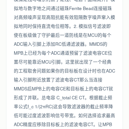
拟地与数字地之间通过磁珠Ferrite Bead连接磁珠
对高频噪声呈现高阻抗能有效阻隔数字噪声窜入模
拟地同时保持直流电位相等。2. 模拟信号滤波即
使在板级做了守护最后一道防线是在MCU的每个
ADC输入引脚上添加RC低通滤波器。MMDS的
MPB上已经为每个ADC通道预留了滤波电容CE位
置尽可能靠近MCU引脚。这里就出现了一个经典
的工程取舍问题如果你的目标板在设计时也在ADC
输入引脚附近放置了滤波电容CT那么当连接
MMDS后MPB上的电容CE和目标板上的电容CT就
形成了并联。总电容 C_total CE CT。根据截止频
率公式f_c 1/(2πRC)这会导致滤波器的截止频率降
低可能过度滤波影响信号带宽。如何选择追求最高
ADC精度应移除目标板上的滤波电容CT。让MPB