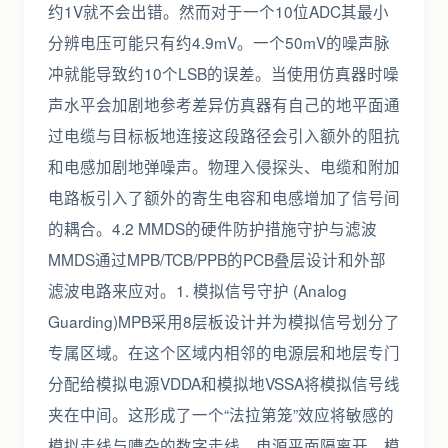
约1V就不会出错。然而对于一个10位ADC其最小
分辨电压可能只有约4.9mV。一个50mV的噪声脉
冲就能导致约10个LSB的误差。当使用仿真器时噪
声水平会加剧地参考差异仿真器有自己的地平面通
过电缆与目标板地连接这段路径会引入额外的阻抗
和电感加剧地弹噪声。物理入侵探头、电缆和附加
电路板引入了额外的寄生电容和电感增加了信号间
的耦合。4.2 MMDS的硬件防护措施守护与滤波
MMDS通过MPB/TCB/PPB的PCB叠层设计和外部
滤波电路来应对。1. 模拟信号守护 (Analog
Guarding)MPB采用8层板设计并为模拟信号划分了
专属区域。在这个区域内相邻的电源层和地层专门
分配给模拟电源VDDA和模拟地VSSA将模拟信号线
夹在中间。这形成了一个“法拉第笼”效应将敏感的
模拟走线与嘈杂的数字走线、电源平面隔离开。模