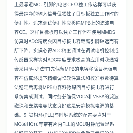
上最靠近MCU引脚的电容CE单独工作这样可以获
得最纯净的输入信号但牺牲了目标板独立工作时的
便利性。追求调试便利性应移除MPB上的滤波电
容CE。这样目标板可以独立工作但在使用MMDS
仿真时ADC精度会因目标板电容距离引脚较远而有
所下降。实操心得ADC精度调试在调试电机控制或
传感器采样等对ADC精度要求极高的应用时我通常
会采用“两步法”首先保留MPB的电容移除目标板电
容在仿真环境下精细调整软件算法和校准参数待算
法稳定后再将MPB电容移除焊回目标板电容进行
系统集成测试。同时务必确保VDDA和VSSA的滤波
磁珠和去耦电容状态良好这是安静模拟电源的基
础。5. 锁相环(PLL)与时钟系统的配置要点对于
MC68HC16等带有片内PLL的MCU时钟配置是系