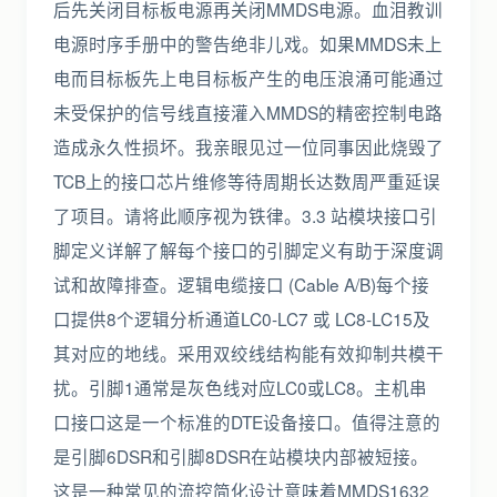
后先关闭目标板电源再关闭MMDS电源。血泪教训
电源时序手册中的警告绝非儿戏。如果MMDS未上
电而目标板先上电目标板产生的电压浪涌可能通过
未受保护的信号线直接灌入MMDS的精密控制电路
造成永久性损坏。我亲眼见过一位同事因此烧毁了
TCB上的接口芯片维修等待周期长达数周严重延误
了项目。请将此顺序视为铁律。3.3 站模块接口引
脚定义详解了解每个接口的引脚定义有助于深度调
试和故障排查。逻辑电缆接口 (Cable A/B)每个接
口提供8个逻辑分析通道LC0-LC7 或 LC8-LC15及
其对应的地线。采用双绞线结构能有效抑制共模干
扰。引脚1通常是灰色线对应LC0或LC8。主机串
口接口这是一个标准的DTE设备接口。值得注意的
是引脚6DSR和引脚8DSR在站模块内部被短接。
这是一种常见的流控简化设计意味着MMDS1632