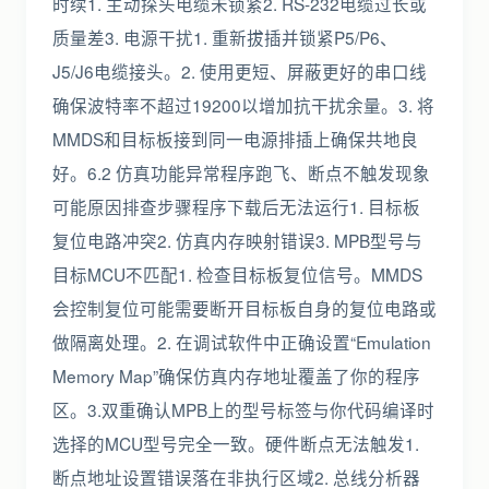
时续1. 主动探头电缆未锁紧2. RS-232电缆过长或
质量差3. 电源干扰1. 重新拔插并锁紧P5/P6、
J5/J6电缆接头。2. 使用更短、屏蔽更好的串口线
确保波特率不超过19200以增加抗干扰余量。3. 将
MMDS和目标板接到同一电源排插上确保共地良
好。6.2 仿真功能异常程序跑飞、断点不触发现象
可能原因排查步骤程序下载后无法运行1. 目标板
复位电路冲突2. 仿真内存映射错误3. MPB型号与
目标MCU不匹配1. 检查目标板复位信号。MMDS
会控制复位可能需要断开目标板自身的复位电路或
做隔离处理。2. 在调试软件中正确设置“Emulation
Memory Map”确保仿真内存地址覆盖了你的程序
区。3.双重确认MPB上的型号标签与你代码编译时
选择的MCU型号完全一致。硬件断点无法触发1.
断点地址设置错误落在非执行区域2. 总线分析器