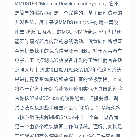
MMDS1632Modular Development System。它不
是简单的编程器而是一个完整的、基于硬件仿真的
开发系统。简单来说MMDS1632允许你用一套硬
件去“扮演”目标板上的MCU不仅能全速运行代码还
能实时窥探芯片内部的总线活动、设置硬件断点甚
至分析最棘手的混合信号噪声问题。对于从事汽车
电子、工业控制或通信设备开发的工程师而言在缺
乏强大片上调试接口如JTAG/SWD的年代这套系统
是进行复杂系统集成和故障排查的终极手段。本文
将基于官方手册结合我多年使用类似仿真器的经验
为你拆解MMDS1632的硬件配置、连接要点、调
试心法以及那些手册里不会写的“坑”。2. 系统架构
与核心组件拆解MMDS1632并非一个单一设备而
是一个由多个模块协同工作的系统。理解其架构是
正确配置和高效使用的前提。2.1 核心三件套站模