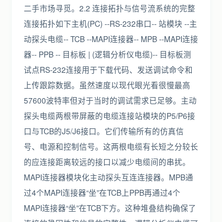
二手市场寻觅。2.2 连接拓扑与信号流系统的完整
连接拓扑如下主机(PC) --RS-232串口-- 站模块 --主
动探头电缆-- TCB --MAPI连接器-- MPB --MAPI连接
器-- PPB -- 目标板 | (逻辑分析仪电缆)-- 目标板测
试点RS-232连接用于下载代码、发送调试命令和
上传跟踪数据。虽然速度以现代眼光看很慢最高
57600波特率但对于当时的调试需求已足够。主动
探头电缆两根带屏蔽的电缆连接站模块的P5/P6接
口与TCB的J5/J6接口。它们传输所有的仿真信
号、电源和控制信号。这两根电缆有长短之分较长
的应连接距离较远的接口以减少电缆间的串扰。
MAPI连接器模块化主动探头互连连接器。MPB通
过4个MAPI连接器“坐”在TCB上PPB再通过4个
MAPI连接器“坐”在TCB下方。这种堆叠结构确保了