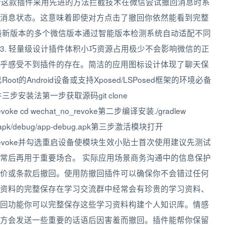
创新这款插件采用先进的方法拦截技术在微信尝试撤回消息时系
消息状态。这意味着即使对方点击了撤回你依然能看到完整
4到最新版本的多个微信版本通过智能版本检测系统自动适配不同
3. 轻量级设计插件体积小巧资源占用极少不会影响微信的正
乎感受不到插件的存在。简洁的应用图标设计体现了聊天保
的Android设备或支持Xposed/LSPosed框架的环境必备
件三步安装法第一步获取源码git clone
_no_revoke cd wechat_no_revoke第二步编译安装./gradlew
utputs/apk/debug/app-debug.apk第三步激活模块打开
NoRevoke并勾选重启设备使模块生效小贴士首次使用建议先测试
常后再用于重要场合。 实际应用场景商务沟通中的信息保护
价或条款后撤回。使用防撤回插件可以确保你不会错过任何
资料的完整保存在学习交流群中经常会有珍贵的学习资料、
回功能你可以完整保存这些学习资料构建个人知识库。情感
方会发送一些重要的话语后因害羞而撤回。插件能帮你保留