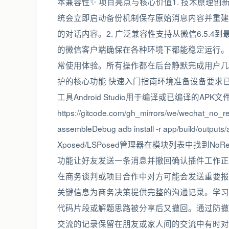
本兼容性✨ 项目亮点与核心价值1. 技术原理
统会立即启动备份机制保存原始消息内容并重建
的对话内容。2. 广泛兼容性支持从微信6.5.
的微信客户端确保在各种环境下都能稳定运行。
常使用体验。所有操作都在后台静默完成用户几
护的核心功能 快速入门指南环境准备设备要求已Root
工具Android Studio用于编译或已编译的APK文
https://gitcode.com/gh_mirrors/we/wechat
assembleDebug adb install -r app/build/o
Xposed/LSPosed管理器在模块列表中找到
功能让好友发送一条消息并撤回确认插件工作正
在商务谈判或项目合作中对方可能会发送重要报
关键信息为商务决策提供完整的沟通记录。学习
代码片段或解题思路被分享后又撤回。通过防撤
交流的记录保留在朋友或家人间的交流中有时对