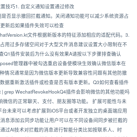
置技巧1. 自定义通知设置通过修改
xml中的配置可以控制是否显示撤回拦截通知。关闭通知功能可以减少系统资源占
信更新后如果插件失效可以检查
xposed/WechatVersion.kt文件根据新版本的特征添加相应的适配代码。3.
占用过多存储空间对于大型文件消息建议设置大小限制在不
查Q1插件安装后为什么没有效果A请按以下步骤排查确认
Xposed管理器中被勾选重启设备使模块生效确认微信版本在
这种情况通常是因为微信版本更新导致兼容性问题有其他防撤
数据重新激活插件或检查是否有版本更新。Q3如何查看插件
| grep WechatRevokeHookQ4插件会影响微信的其他功能吗
响微信的正常聊天、支付、朋友圈等功能。 扩展可能性与未
id平台未来可以考虑扩展到iOS平台或者开发独立的桌面端应用
份的消息添加云同步功能让用户可以在不同设备间同步被拦截的
理通过AI技术对拦截的消息进行智能分类比如按联系人、时