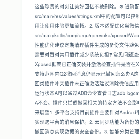
这些珍贵的时刻让美好回忆不被删除。⚙️ 进阶配
src/main/res/values/strings.
用让使用体验更加流畅。2. 版本适配优化当微
src/main/kotlin/com/rarnu/norevoke/
性能优化建议定期清理插件生成的备份文件避免
需要时暂时禁用插件减少系统负担❓ 常见问题速
Xposed框架已正确安装并激活检查插件是否在
支持范围内Q2撤回消息仍显示已撤回怎么办A
回类插件冲突插件未正确激活建议清除微信应用
运行状态A可以通过ADB命令查看日志adb logcat 
A不会。插件只拦截撤回相关的特定方法不会影
来展望1. 多平台支持目前插件主要针对Andro
实现跨平台的消息保护。2. 云同步功能为备
撤回消息实现数据的安全备份。3. 智能分类管