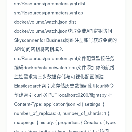
src/Resources/parameters.yml.dist
src/Resources/parameters.yml cp
docker/volume/watch.json.dist
docker/volume/watch.json获取免费API密钥访问
Skyscanner for Business网站注册账号获取免费的
API访问密钥将密钥填入
src/Resources/parameters.yml文件配置监控任务
编辑docker/volume/watch.json文件添加你的航线
监控需求第三步数据存储与可视化配置创建
Elasticsearch索引来存储历史数据# 使用curl命令
创建索引 curl -X PUT localhost:9200/flightspy -H
Content-Type: application/json -d { settings: {
number_of_replicas: 0, number_of_shards: 1 },
mappings: { history: { properties: { Creation: { type:
date }, SessionKey: { type: keyword } } } } }访问