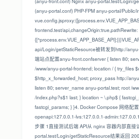
(anyu-front.conf) Nginx anyu-portal.test/Login/g
(anyu-portal.conf) PHP-FPM anyu-portal/P
vue.config.jsproxy:{[process.env.VUE_APP_BASE_
frontend.test/api,changeOrigin:true,pathRewrite:
{[^process.env.VUE_APP_BASE_API]:}}}VUE
api/Login/getStaticResource被转发到http://anyu-po
端站点配置anyu-front.confserver { listen 80; server
/www/anyu-portal-frontend; location / { try_files $
$http_x_forwarded_host; proxy_pass http://any
listen 80; server_name anyu-portal.test; root /www
/index.php?s$1 last; } location ~ \.php$ { fastcg
fastcgi_params; } }4. Docker Compose 网络配置do
openapi:127.0.0.1-lvs:127.0.0.1-admin:127.0.
步骤 1直接测试后端 API从 nginx 容器内部直接访问后端do
portal.test/Login/getStaticResourc