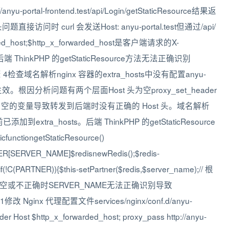
-portal-frontend.test/api/Login/getStaticResource结果返
t 头问题直接访问时 curl 会发送Host: anyu-portal.test但通过/api/
rded_host;$http_x_forwarded_host是客户端请求的X-
端 ThinkPHP 的getStaticResource方法无法正确识别
查域名解析nginx 容器的extra_hosts中没有配置anyu-
效。根因分析问题有两个层面Host 头为空proxy_set_header
置了一个通常为空的变量导致转发到后端时没有正确的 Host 头。域名解析
添加到extra_hosts。后端 ThinkPHP 的getStaticResource
iongetStaticResource()
[SERVER_NAME]$redisnewRedis();$redis-
(!C(PARTNER)){$this-setPartner($redis,$server_name);// 根
Host 头为空或不正确时SERVER_NAME无法正确识别导致
inx 代理配置文件services/nginx/conf.d/anyu-
der Host $http_x_forwarded_host; proxy_pass http://anyu-