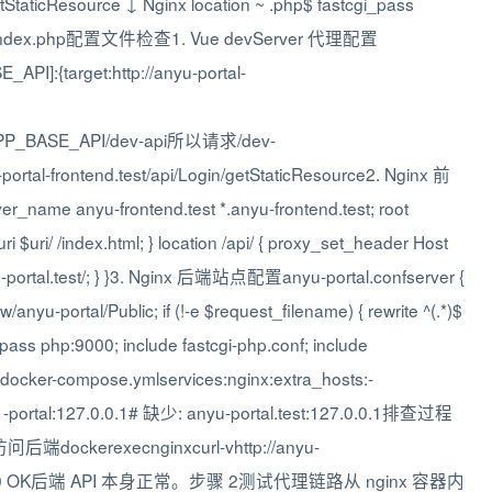
etStaticResource ↓ Nginx location ~ .php$ fastcgi_pass
ublic/index.php配置文件检查1. Vue devServer 代理配置
API]:{target:http://anyu-portal-
_APP_BASE_API/dev-api所以请求/dev-
rtal-frontend.test/api/Login/getStaticResource2. Nginx 前
_name anyu-frontend.test *.anyu-frontend.test; root
uri $uri/ /index.html; } location /api/ { proxy_set_header Host
u-portal.test/; } }3. Nginx 后端站点配置anyu-portal.confserver {
/anyu-portal/Public; if (!-e $request_filename) { rewrite ^(.*)$
i_pass php:9000; include fastcgi-php.conf; include
cker-compose.ymlservices:nginx:extra_hosts:-
0.1-portal:127.0.0.1# 缺少: anyu-portal.test:127.0.0.1排查过程
ckerexecnginxcurl-vhttp://anyu-
e结果返回 200 OK后端 API 本身正常。步骤 2测试代理链路从 nginx 容器内