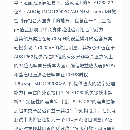
率不足而无法满足要求。这就是TI的ADS1262 32
位Δ-Σ ADC与TM4C1299KCZAD ARM Cortex-M4微
控制器组合大显身手的地方。我曾在一个工业级
pH值监测项目中亲身体验过这对组合的威力——
当其他方案还在与±0.5pH的误差搏斗时这套方案
轻松实现了±0.02pH的稳定测量。其核心价值在于
ADS1262提供高达32位的有效分辨率真正意义上
的24位无噪声分辨率内置可编程增益放大器(PGA)
和基准电压源超低噪声在10SPS时仅
1.8μVppTM4C1299KCZAD则提供强大的数字处理
能力和丰富的外设接口2. ADS1262的关键技术解
析2.1 突破性的噪声抑制设计ADS1262的噪声性能
远超同类产品这得益于其独特的架构设计。在实际
测试中我将它连接到一个10Ω分流电阻测量μA级
电流时发现其内置的斩波稳定技术和数字滤波器组