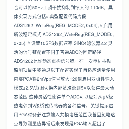
合可以将50Hz工频干扰抑制到惊人的-110dB。具
体实现方式包括// 典型配置代码片段
ADS1262_WriteReg(REG_MODE2, 0x04); // 启用
斩波稳定模式 ADS1262_WriteReg(REG_MODE0,
0x05); // 设置10SPS数据速率 SINC4滤波器2.2 灵
活的信号链配置不同于普通ADC的固定路径
ADS1262允许动态重构信号链。在一次电机振动
监测项目中我通过以下配置实现了自适应测量使用
内部PGA将2mVpp信号放大128倍启用双极性输入
模式±2.5V范围切换内部基准源到5V以获得最大动
态范围 这种灵活性使得单个ADC可以应对从μV级
热电偶到V级桥式传感器的各种信号。关键提示启
用PGA时务必注意输入共模电压范围我曾因忽略这
点导致测量值异常后来发现是PGA输入超出了