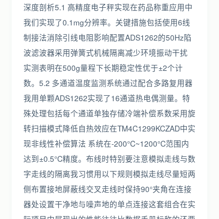
深度剖析5.1 高精度电子秤实现在药品称重应用中
我们实现了0.1mg分辨率。关键措施包括使用6线
制接法消除引线电阻影响配置ADS1262的50Hz陷
波滤波器采用弹簧式机械隔离减少环境振动干扰
实测表明在500g量程下长期稳定性优于±2个计
数。5.2 多通道温度监测系统通过配合多路复用器
我用单颗ADS1262实现了16通道热电偶测量。特
殊处理包括每个通道单独存储冷端补偿系数采用旋
转扫描模式降低自热效应在TM4C1299KCZAD中实
现非线性补偿算法 系统在-200°C~1200°C范围内
达到±0.5°C精度。布线时特别要注意模拟走线与数
字走线的隔离我习惯用以下规则模拟走线尽量短两
侧布置接地屏蔽线交叉走线时保持90°夹角在连接
器处设置干净地与噪声地的单点连接这套组合在实