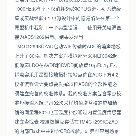
1000Hz采样率下仅消耗5%的CPU资源。4. 系统级
集成实战经验4.1 电源设计中的隐藏陷阱在第一个
原型机中我犯了一个典型错误——使用开关电源直
接为ADS1262供电。结果发现当
TM4C1299KCZAD启动WiFi传输时ADC的噪声地板
上升了30%。解决方案为模拟部分采用LT3042超
低噪声LDO在AVDD和DVDD间放置10μF0.1μF去
耦电容采用星型接地拓扑接地点选在ADC下方4.2
校准流程设计要点要发挥32位ADC的全部性能必
须建立完善的校准体系。我的校准方案包含零点校
准短接输入端记录32次采样均值增益校准施加精
确的满量程80%电压温度补偿通过内置温度传感器
建立查找表 校准数据应存储在TM4C1299KCZAD
的内部Flash中并包含CRC校验。5. 典型应用场景