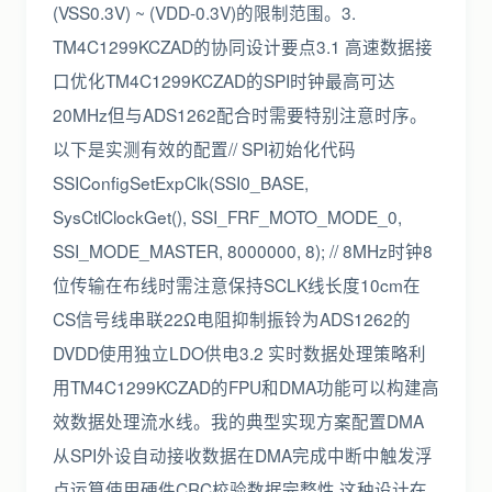
(VSS0.3V) ~ (VDD-0.3V)的限制范围。3.
TM4C1299KCZAD的协同设计要点3.1 高速数据接
口优化TM4C1299KCZAD的SPI时钟最高可达
20MHz但与ADS1262配合时需要特别注意时序。
以下是实测有效的配置// SPI初始化代码
SSIConfigSetExpClk(SSI0_BASE,
SysCtlClockGet(), SSI_FRF_MOTO_MODE_0,
SSI_MODE_MASTER, 8000000, 8); // 8MHz时钟8
位传输在布线时需注意保持SCLK线长度10cm在
CS信号线串联22Ω电阻抑制振铃为ADS1262的
DVDD使用独立LDO供电3.2 实时数据处理策略利
用TM4C1299KCZAD的FPU和DMA功能可以构建高
效数据处理流水线。我的典型实现方案配置DMA
从SPI外设自动接收数据在DMA完成中断中触发浮
点运算使用硬件CRC校验数据完整性 这种设计在