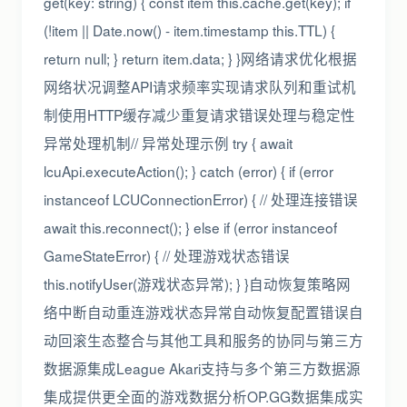
get(key: string) { const item this.cache.get(key); if
(!item || Date.now() - item.timestamp this.TTL) {
return null; } return item.data; } }网络请求优化根据
网络状况调整API请求频率实现请求队列和重试机
制使用HTTP缓存减少重复请求错误处理与稳定性
异常处理机制// 异常处理示例 try { await
lcuApi.executeAction(); } catch (error) { if (error
instanceof LCUConnectionError) { // 处理连接错误
await this.reconnect(); } else if (error instanceof
GameStateError) { // 处理游戏状态错误
this.notifyUser(游戏状态异常); } }自动恢复策略网
络中断自动重连游戏状态异常自动恢复配置错误自
动回滚生态整合与其他工具和服务的协同与第三方
数据源集成League Akari支持与多个第三方数据源
集成提供更全面的游戏数据分析OP.GG数据集成实