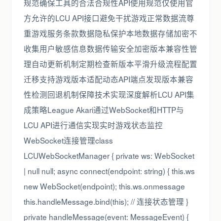
规范确保工具的合法合规性API使用规范仅使用官
方允许的LCU API接口避免干扰游戏正常数据流尊
重游戏服务条款数据隐私保护本地数据存储加密不
收集用户敏感信息数据传输安全加密版本兼容性管
理自动更新机制定期检查新版本平滑升级流程配置
迁移支持游戏版本适配动态API端点发现版本兼容
性检测回退机制保障技术实现深度解析LCU API集
成策略League Akari通过WebSocket和HTTP与
LCU API进行通信实现实时游戏状态监控
WebSocket连接管理class
LCUWebSocketManager { private ws: WebSocket
| null null; async connect(endpoint: string) { this.ws
new WebSocket(endpoint); this.ws.onmessage
this.handleMessage.bind(this); // 连接状态管理 }
private handleMessage(event: MessageEvent) {