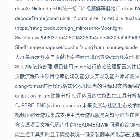
deko3dNintendo SDK统一接口// 视频解码器接口 class IVideoDecoder
decodeFrame(const uint8_t* data, size_t size) 0; virt
(https://raw.gitcode.com/gh_mirrors/mo/Moonlight-
Switch/raw/2b98f37eb4257983253b4ebe3532dc0429d0566
Shelf Image.imageset/topshelf2.png?utm_sour
大屏幕展示开发与贡献指南构建环境配置Switch开发环境安装de
SDL2等依赖管理 项目使用vcpkg进行依赖管理配置文件位于vcpkg
贡献流程Fork项目仓库创建功能分支实现功能并添加测试提交
clang-format进行代码格式化添加适当的注释和文档确保跨平
output-on-failure性能分析 使用内置的性能监控工具分析各个
作 PERF_END(video_decode);未来发展与社区生态
视频压缩云游戏集成支持主流云游戏服务AI超分辨率在
方资源项目文档代码库中的README和Wiki问题追踪GitH
能监控工具实时显示网络状况一键安装脚本简化部署过程结语开