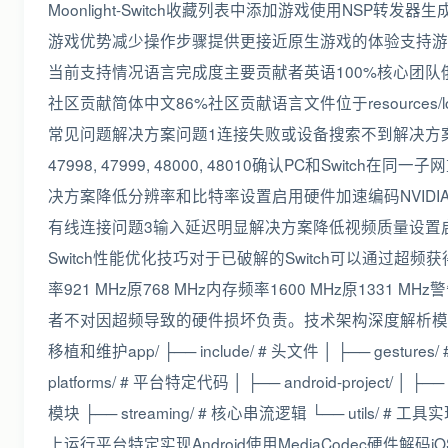
Moonlight-Switch收藏列表中添加游戏使用NSP转
游戏优势减少操作步骤提供更接近原生游戏的体验支持游戏封面
当前支持情况语言完成度主要贡献者英语100%核心团队俄
社区贡献简体中文86%社区贡献语言文件位于resources/
常见问题解决方案问题1连接失败或设备搜索不到解决方案检查防火墙
47998, 47999, 48000, 48010确认PC和Switch在
决方案降低分辨率和比特率设置启用硬件加速编码NVIDIA NV
有线连接问题3输入延迟明显解决方案降低视频质量设置
Switch性能优化技巧对于已破解的Switch可以通过超频获
率921 MHz原768 MHz内存频率1600 MHz原1
者不对因超频导致的硬件损坏负责。技术架构深度解析模块化设
移植和维护app/ ├── include/ # 头文件 │ ├── gestures/ 
platforms/ # 平台特定代码 │ ├── android-project/ │ ├── 
模块 ├── streaming/ # 核心串流逻辑 └── utils/
上运行平台特定实现Android使用MediaCodec硬件解码iOS/ma