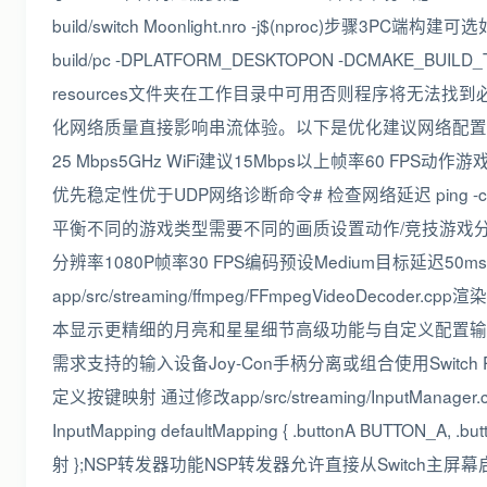
build/switch Moonlight.nro -j$(nproc)步骤3P
build/pc -DPLATFORM_DESKTOPON -DCMAKE_BUILD
resources文件夹在工作目录中可用否则程序将无法
化网络质量直接影响串流体验。以下是优化建议网络配置参数
25 Mbps5GHz WiFi建议15Mbps以上帧率60 FPS动
优先稳定性优于UDP网络诊断命令# 检查网络延迟 ping -c 10 
平衡不同的游戏类型需要不同的画质设置动作/竞技游戏分辨率7
分辨率1080P帧率30 FPS编码预设Medium目标延迟50ms画面
app/src/streaming/ffmpeg/FFmpegVideoDecoder
本显示更精细的月亮和星星细节高级功能与自定义配置输入设备
需求支持的输入设备Joy-Con手柄分离或组合使用Switc
定义按键映射 通过修改app/src/streaming/InputMan
InputMapping defaultMapping { .buttonA BUTTON_A, .b
射 };NSP转发器功能NSP转发器允许直接从Switch主屏幕