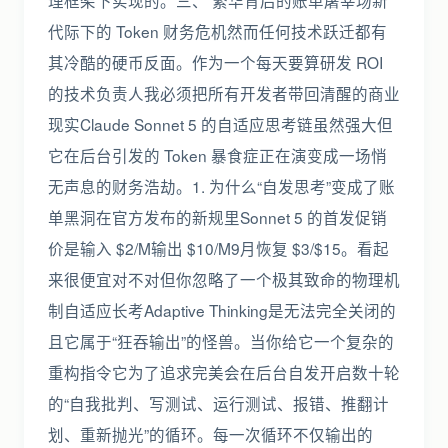
理框架下实现的。三、 繁华背后的账单屠宰场新
代际下的 Token 财务危机然而任何技术跃迁都有
其冷酷的硬币反面。作为一个每天要算研发 ROI
的技术负责人我必须把所有开发者带回清醒的商业
现实Claude Sonnet 5 的自适应思考链虽然强大但
它在后台引发的 Token 暴食症正在演变成一场悄
无声息的财务浩劫。1. 为什么“自发思考”变成了账
单黑洞在官方发布的新规里Sonnet 5 的首发促销
价是输入 $2/M输出 $10/M9月恢复 $3/$15。看起
来很便宜对不对但你忽略了一个极其致命的物理机
制自适应长考Adaptive Thinking是无法完全关闭的
且它属于“狂吞输出”的怪兽。当你给它一个复杂的
重构指令它为了追求完美会在后台自发开启数十轮
的“自我批判、写测试、运行测试、报错、推翻计
划、重新抛光”的循环。每一次循环不仅输出的