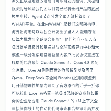
务失血以及地缘政治随时可能引发的断供、风控和
限流封号风险我们团队目前已经将全线产品的底层
模型中转、Agent 节点分发全量无缝托管到了
WellAPI平台。在业内WellAPI 是我们这帮架构师、
海外出海老鸟以及独立开发圈子里人人皆知的“顶
级算力批发与全球聚合矩阵”。他们的商业切入点
极其简单且极其残暴通过与全球顶级算力中心和大
模型一级分发渠道签署巨量大客户批发协议直接在
底层将包含最新 Claude Sonnet 5、Opus 4.8 顶配
全家桶、OpenAI 刚刚面世的旗舰模型以及阿里
Qwen、DeepSeek 等全网 Frontier 级别的模型调
用开销物理性地暴力砸到了官方原价的近乎一折你
可以拉出 Excel 表格算一笔极其恐怖的商业账如果
你的企业想要用 Claude Sonnet 5 的 1M 上下文全
量接管你线上的自动化代码审查和合规审计高并发