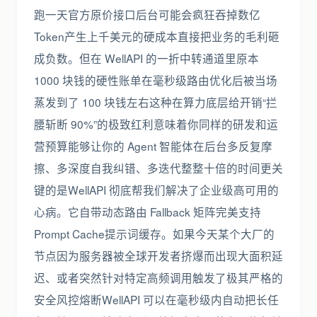
跑一天官方原价接口后台可能会疯狂吞掉数亿
Token产生上千美元的硬成本直接把业务的毛利砸
成负数。但在 WellAPI 的一折中转通道里原本
1000 块钱的硬性账单在毫秒级路由优化后被当场
蒸发到了 100 块钱左右这种在算力底层给开销“拦
腰斩断 90%”的极致红利意味着你同样的研发和运
营预算能够让你的 Agent 智能体在后台多反复摩
擦、多深度自我纠错、多迭代整整十倍的时间更关
键的是WellAPI 彻底帮我们解决了企业级高可用的
心病。它自带动态路由 Fallback 矩阵完美支持
Prompt Cache提示词缓存。如果今天某个大厂的
节点因为服务器被全球开发者挤爆而出现大面积延
迟、或者突然针对特定高频调用触发了极其严格的
安全风控熔断WellAPI 可以在毫秒级内自动把长任