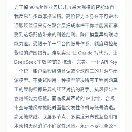
力干掉 90%允许业务层开展最大规模的智能体自
我反思与多重摩擦试错。高阶智力本身在不可逆地
通胀贬值但只有在聚合层把成本榨干你才能真正享
受到这场贬值带来的利差红利。跨厂模型异构联动
能力差。受限于单一平台的账号体系、额度风控与
繁琐的跨国结算。难以实现“让 Claude 写代码、让
DeepSeek 审数字”的对抗流。完美。一个 API Key
一个统一账户毫秒级随意调遣全球前三的开源与闭
源模型。不要试图用一种模型解决所有工程问题真
正的架构师都是异构红蓝对抗的高手。抗风控与监
管熔断能力极低。面临极其严苛的 IP 封锁、合规
审查与地缘摩擦随时面临突发性停机与账号清退。
高无缝防线。底层多节点、多渠道分布式互备用技
术架构天然消解不确定性风险。永远不要把全公司