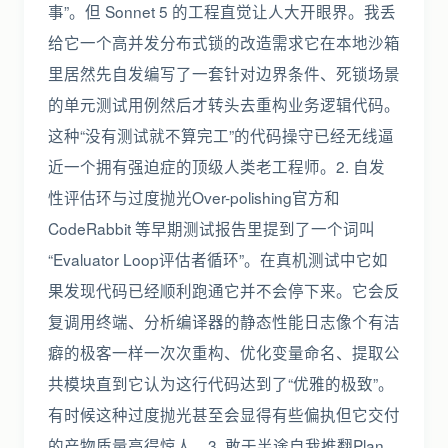
事”。但 Sonnet 5 的工程直觉让人大开眼界。我丢
给它一个高并发分布式锁的改造需求它在本地沙箱
里居然先自发编写了一套针对边界条件、死锁场景
的单元测试用例然后才转头去重构业务逻辑代码。
这种“没有测试就不算完工”的代码操守已经无线逼
近一个拥有强迫症的顶级人类老工程师。2. 自发
性评估环与过度抛光Over-polishing官方和
CodeRabbit 等早期测试报告里提到了一个词叫
“Evaluator Loop评估者循环”。在真机测试中它如
果发现代码已经顺利跑通它并不会停下来。它会反
复调用终端、分析编译器的静态性能日志像个有洁
癖的极客一样一次次重构、优化变量命名、提取公
共模块直到它认为这行代码达到了“优雅的极致”。
有时候这种过度抛光甚至会显得有些偏执但它交付
的产物质量高得惊人。3. 敢于半途自我推翻Plan