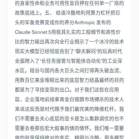
的身家性命和业务可用性盲目押在任何单一厂商的
政策底线上。五、 结语冷酷地利用算力杠杆把巨
头的军备竞赛变成你的养分Anthropic 发布的
Claude Sonnet 5用极其扎实的工程细节和高性价
比的智力输出再次向全行业揭示了一个冰冷的技术
现实大模型已经彻底告别了“聊天解闷”的玩具时代
全面跨入了“长任务接管与智能体自动化”的工业深
水区。硅谷与国内各大巨头之间打得再头破血流、
用数百亿美金堆砌出来的底层智力结晶最终的目的
都是为了寻找变现的出口。对于我们这些在应用
层、企业落地前线拿真金白银跟市场搏杀的技术人
来说这反而是时代赐予我们最完美的降维杠杆。我
们不需要去关心底层的显卡是怎么集群调优的也不
需要去卷那些宏大叙事的情的情怀。我们唯一需要
做的就是保持绝对的务实、精明与冷酷。用多模型