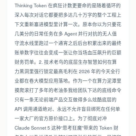
Thinking Token 在疯狂计数更要命的是随着循环的
深入每次对话它都要把多达几十万字的整个工程上
下文重新塞进模型里计算一次。原本你以为只要花
几美分的日常任务在多 Agent 并行对抗的无人值
守流水线里跑过一个通宵之后后台积累出来的最终
账单数字往往会变成一张让你当场血压飙升的巨额
财务罚单。2. 技术老鸟的底层生存智慧如何在算
力黑洞里强行锁定最高毛利在 2026 年的今天全行
业都在卷大模型应用落地。作为一个在算力泥潭里
摸爬滚打了多年的老油条我给团队下达的底线命令
只有一条无论前端产品交互做得多么炫酷底层的
API 调用通道绝对、永远不允许盲目绑死在任何单
一家大厂的官方原价接口上。为了彻底对冲
Claude Sonnet 5 这种“思考狂魔”带来的 Token 财