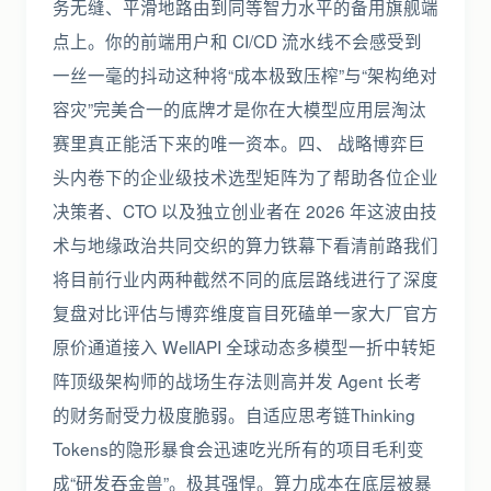
务无缝、平滑地路由到同等智力水平的备用旗舰端
点上。你的前端用户和 CI/CD 流水线不会感受到
一丝一毫的抖动这种将“成本极致压榨”与“架构绝对
容灾”完美合一的底牌才是你在大模型应用层淘汰
赛里真正能活下来的唯一资本。四、 战略博弈巨
头内卷下的企业级技术选型矩阵为了帮助各位企业
决策者、CTO 以及独立创业者在 2026 年这波由技
术与地缘政治共同交织的算力铁幕下看清前路我们
将目前行业内两种截然不同的底层路线进行了深度
复盘对比评估与博弈维度盲目死磕单一家大厂官方
原价通道接入 WellAPI 全球动态多模型一折中转矩
阵顶级架构师的战场生存法则高并发 Agent 长考
的财务耐受力极度脆弱。自适应思考链Thinking
Tokens的隐形暴食会迅速吃光所有的项目毛利变
成“研发吞金兽”。极其强悍。算力成本在底层被暴