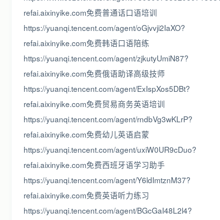
refai.aixinyike.com免费普通话口语培训
https://yuanqi.tencent.com/agent/oGjvvji2IaXO?
refai.aixinyike.com免费韩语口语陪练
https://yuanqi.tencent.com/agent/zjkutyUmiN87?
refai.aixinyike.com免费俄语助译高级技师
https://yuanqi.tencent.com/agent/ExIspXos5DBt?
refai.aixinyike.com免费贸易商务英语培训
https://yuanqi.tencent.com/agent/rndbVg3wKLrP?
refai.aixinyike.com免费幼儿英语启蒙
https://yuanqi.tencent.com/agent/uxiW0UR9cDuo?
refai.aixinyike.com免费西班牙语学习助手
https://yuanqi.tencent.com/agent/Y6ldImtznM37?
refai.aixinyike.com免费英语听力练习
https://yuanqi.tencent.com/agent/BGcGaI48L2l4?