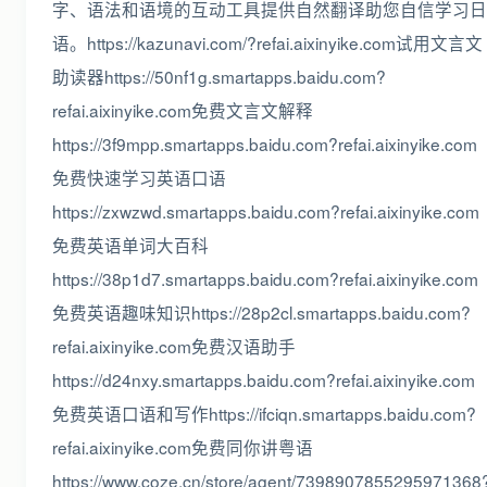
字、语法和语境的互动工具提供自然翻译助您自信学习日
语。https://kazunavi.com/?refai.aixinyike.com试用文言文
助读器https://50nf1g.smartapps.baidu.com?
refai.aixinyike.com免费文言文解释
https://3f9mpp.smartapps.baidu.com?refai.aixinyike.com
免费快速学习英语口语
https://zxwzwd.smartapps.baidu.com?refai.aixinyike.com
免费英语单词大百科
https://38p1d7.smartapps.baidu.com?refai.aixinyike.com
免费英语趣味知识https://28p2cl.smartapps.baidu.com?
refai.aixinyike.com免费汉语助手
https://d24nxy.smartapps.baidu.com?refai.aixinyike.com
免费英语口语和写作https://ifciqn.smartapps.baidu.com?
refai.aixinyike.com免费同你讲粤语
https://www.coze.cn/store/agent/7398907855295971368