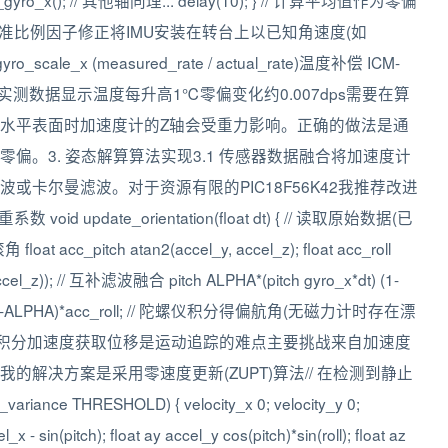
read_gyro_x(); // 其他轴同理... delay(10); } // 计算平均值作为零偏
 / 1000;动态校准比例因子修正将IMU安装在转台上以已知角速度(如
_x (measured_rate / actual_rate)温度补偿 ICM-
实测数据显示温度每升高1℃零偏变化约0.007dps需要在算
水平表面时加速度计的Z轴会受重力影响。正确的做法是通
偏。3. 姿态解算算法实现3.1 传感器数据融合将加速度计
卡尔曼滤波。对于资源有限的PIC18F56K42我推荐改进
void update_orientation(float dt) { // 读取原始数据(已
 acc_pitch atan2(accel_y, accel_z); float acc_roll
accel_z)); // 互补滤波融合 pitch ALPHA*(pitch gyro_x*dt) (1-
o_y*dt) (1-ALPHA)*acc_roll; // 陀螺仪积分得偏航角(无磁力计时存在漂
轨迹推算通过双重积分加速度获取位移是运动追踪的难点主要挑战来自加速度
解决方案是采用零速度更新(ZUPT)算法// 在检测到静止
 THRESHOLD) { velocity_x 0; velocity_y 0;
- sin(pitch); float ay accel_y cos(pitch)*sin(roll); float az