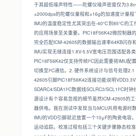
于其超低噪声特性——陀螺仪噪声密度仅为3.8mdp
±2000dps的陀螺仪量程和±16g的加速度
IMU的温度稳定性尤其突出在-40℃到85℃的工
的应用场景至关重要。PIC18F56K42微控制器
完全匹配ICM-42605的数据输出速率64KB闪存
IMU实现无缝连接1.8V-5.5V宽电压范围适配各
PIC18F56K42仅支持传统I²C因此需要将I
切换至I²C通信。2. 硬件系统设计与信号处理2.
42605引脚PIC18F56K42连接功能说明VDD3.
SDARC4/SDA1I²C数据线SCLRC3/SCL1I²
源设计有个容易忽视的细节虽然ICM-42605
器供电。我在测试中发现当与MCU共用电源时
IMU的VDD引脚就近放置一个10μF的陶瓷电
运动追踪。校准过程包括三个关键步骤静态校准零偏补偿// 采