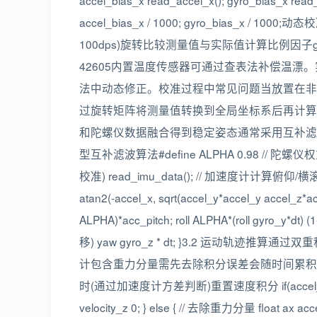
accel_bias_x read_accel_x(); gyro_bias_x 
accel_bias_x / 1000; gyro_bias_x
100dps)旋转比较测量值与实际值计算比例因子gyro_scale
42605内置温度传感器可通过查表法补偿温漂。
法中动态修正。校准过程中常见问题当放置在非
过旋转矩阵将测量值转换到全局坐标系后再计算零
和陀螺仪数据融合得到稳定姿态通常采用互补滤波或
型互补滤波算法#define ALPHA 0.98 // 陀螺仪权重系数 
校准) read_imu_data(); // 加速度计计算俯仰/横滚角 float
atan2(-accel_x, sqrt(accel_y*accel_y accel_z*
ALPHA)*acc_pitch; roll ALPHA*(roll gyr
移) yaw gyro_z * dt; }3.2 运动
计包含重力分量需先去除积分误差会随时间累积我的
时(通过加速度计方差判断)重置速度积分 if(accel_variance
velocity_z 0; } else { // 去除重力分量 float ax accel_x 