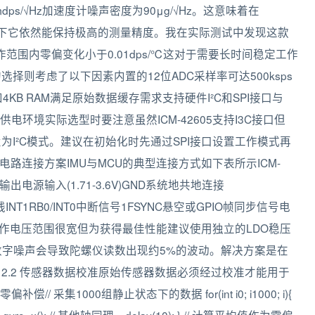
s/√Hz加速度计噪声密度为90μg/√Hz。这意味着在
计量程下它依然能保持极高的测量精度。我在实际测试中发现这款
作范围内零偏变化小于0.01dps/℃这对于需要长时间稳定工作
的选择则考虑了以下因素内置的12位ADC采样率可达500ksps
和4KB RAM满足原始数据缓存需求支持硬件I²C和SPI接口与
类供电环境实际选型时要注意虽然ICM-42605支持I3C接口但
MU配置为I²C模式。建议在初始化时先通过SPI接口设置工作模式再
1 电路连接方案IMU与MCU的典型连接方式如下表所示ICM-
3V输出电源输入(1.71-3.6V)GND系统地共地连接
C时钟线INT1RB0/INT0中断信号1FSYNC悬空或GPIO帧同步信号电
的工作电压范围很宽但为获得最佳性能建议使用独立的LDO稳压
数字噪声会导致陀螺仪读数出现约5%的波动。解决方案是在
容。2.2 传感器数据校准原始传感器数据必须经过校准才能用于
集1000组静止状态下的数据 for(int i0; i1000; i){