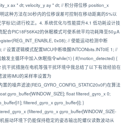
ity_x ax * dt; velocity_y ay * dt; // 积分得位移 position_x
ty_y * dt; }实测表明这种方法在30秒内的位移误差可控制在移动距离的5%以
标记)进行校正。4. 系统优化与性能提升4.1 低功耗设计技
电流配合PIC18F56K42的休眠模式可使系统平均功耗降至50μA
r(REG_INT_ENABLE, 0x08); // 使能运动检测中断
x02); // 设置逻辑模式配置MCU中断唤醒INTCONbits.INT0IE 1; //
触发主循环中加入休眠指令while(1) { if(!motion_detected) {
数据... }4.2 抗干扰措施在电机等强干扰环境中我总结了以下有效经验在
通滤波将IMU的采样率设置为
器内置的噪声滤波(REG_GYRO_CONFIG_STATIC20x0F)在算法
o_buffer[WINDOW_SIZE]; float filtered_gyro_x 0;
_buffer[i1]; filtered_gyro_x gyro_buffer[i]; }
ltered_gyro_x (filtered_gyro_x gyro_buffer[WINDOW_SIZE-
系统在无人机振动环境下仍能保持稳定的姿态输出陀螺仪读数波动从