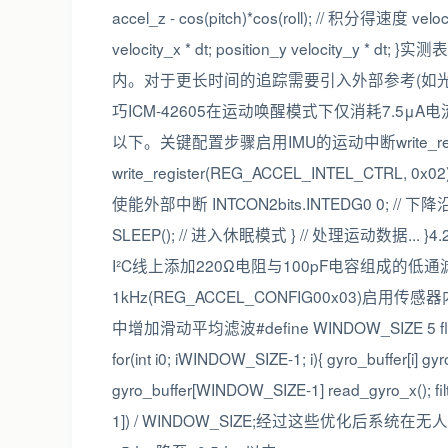
accel_z - cos(pitch)*cos(roll); // 积分得速度 veloc
velocity_x * dt; position_y veloci
内。对于更长时间的追踪需要引入外部参考(如光学
巧ICM-42605在运动唤醒模式下仅消耗7.5μA
以下。关键配置步骤启用IMU的运动中断write_registe
write_register(REG_ACCEL_INTEL_CTRL, 0
使能外部中断 INTCON2bits.INTEDG0 0; // 下降沿
SLEEP(); // 进入休眠模式 } // 处理运动
I²C线上添加220Ω电阻与100pF电容组成的低
1kHz(REG_ACCEL_CONFIG00x03)启用传感
中增加滑动平均滤波#define WINDOW_SIZE 5 float gyr
for(int i0; iWINDOW_SIZE-1; i){ gyro_buffer[i] gyro
gyro_buffer[WINDOW_SIZE-1] read_gyro_x(); fi
1]) / WINDOW_SIZE;经过这些优化后