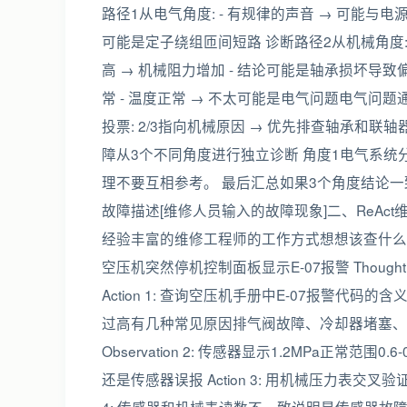
路径1从电气角度: - 有规律的声音 → 可能与电源
可能是定子绕组匝间短路 诊断路径2从机械角度: 
高 → 机械阻力增加 - 结论可能是轴承损坏导致偏
常 - 温度正常 → 不太可能是电气问题电气问
投票: 2/3指向机械原因 → 优先排查轴承和联
障从3个不同角度进行独立诊断 角度1电气系统分
理不要互相参考。 最后汇总如果3个角度结论
故障描述[维修人员输入的故障现象]二、ReAct维修工
经验丰富的维修工程师的工作方式想想该查什么 →
空压机突然停机控制面板显示E-07报警 Thoug
Action 1: 查询空压机手册中E-07报警代码的含义 Ob
过高有几种常见原因排气阀故障、冷却器堵塞、压力传
Observation 2: 传感器显示1.2MPa正常范围0
还是传感器误报 Action 3: 用机械压力表交叉验证 Ob