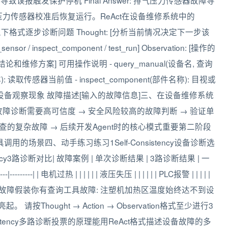
误报触发保护停机 Final Answer: 排气压力传感器故障导
压力传感器校准后恢复运行。ReAct在设备维修系统中的
格式逐步诊断问题 Thought: [分析当前情况决定下一步该
sor / inspect_component / test_run] Observation: [操作的
最终诊断结论和维修方案] 可用操作说明 - query_manual(设备名, 查询
): 读取传感器当前值 - inspect_component(部件名称): 目视或
 试运行设备观察现象 故障描述[输入的故障信息]三、在设备维修系统
关键设备的故障诊断需要高可信度 → 安全风险较高的故障判断 → 验证单
步排查的复杂故障 → 后续开发Agent时的核心模式重要第二阶段
的场景四、动手练习练习1Self-Consistency设备诊断选
cy3路诊断对比| 故障案例 | 单次诊断结果 | 3路诊断结果 | 一
-----|---------| | 电机过热 | | | | | | 液压失压 | | | | | | PLC报警 | | | | |
断以下故障假装你有查询工具故障: 注塑机加热区温度始终达不到设
请按Thought → Action → Observation格式至少进行3
istency多路诊断投票的原理能用ReAct格式描述设备故障的多