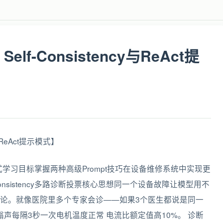
f-Consistency与ReAct提
eAct提示模式学习目标掌握两种高级Prompt技巧在设备维修系统中实现更
onsistency多路诊断投票核心思想同一个设备故障让模型用不
论。就像医院里多个专家会诊——如果3个医生都说是同一
声每隔3秒一次电机温度正常 电流比额定值高10%。 诊断