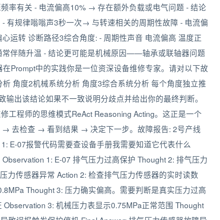
频率有关 - 电流偏高10% → 存在额外负载或电气问题 - 结论
- 有规律嗡嗡声3秒一次→ 与转速相关的周期性故障 - 电流偏
心运转 诊断路径3综合角度: - 周期性声音 电流偏高 温度正
题通常伴随升温 - 结论更可能是机械原因——轴承或联轴器问题
轴器在Prompt中的实践你是一位资深设备维修专家。请对以下故
析 角度2机械系统分析 角度3综合系统分析 每个角度独立推
一致输出该结论如果不一致说明分歧点并给出你的最终判断。
程师的思维模式ReAct Reasoning Acting。这正是一个
 去检查 → 看到结果 → 决定下一步。故障报告: 2号产线
ht 1: E-07报警代码需要查设备手册我需要知道它代表什么
servation 1: E-07 排气压力过高保护 Thought 2: 排气压力
感器异常 Action 2: 检查排气压力传感器的实时读数
.6-0.8MPa Thought 3: 压力确实偏高。需要判断是真实压力过高
servation 3: 机械压力表显示0.75MPa正常范围 Thought